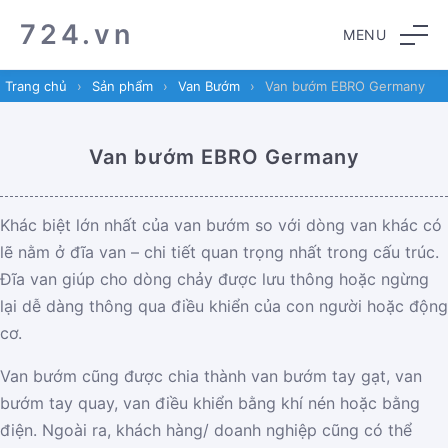
Skip
Skip
724.vn
MENU
to
to
navigation
content
Trang chủ
›
Sản phẩm
›
Van Bướm
›
Van bướm EBRO Germany
Van bướm EBRO Germany
Khác biệt lớn nhất của van bướm so với dòng van khác có
lẽ nằm ở đĩa van – chi tiết quan trọng nhất trong cấu trúc.
Đĩa van giúp cho dòng chảy được lưu thông hoặc ngừng
lại dễ dàng thông qua điều khiển của con người hoặc động
cơ.
Van bướm cũng được chia thành van bướm tay gạt, van
bướm tay quay, van điều khiển bằng khí nén hoặc bằng
điện. Ngoài ra, khách hàng/ doanh nghiệp cũng có thể