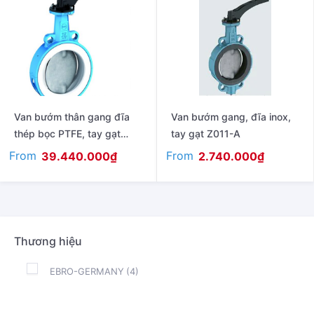
Van bướm thân gang đĩa
Van bướm gang, đĩa inox,
thép bọc PTFE, tay gạt
tay gạt Z011-A
model T211-A
From
From
39.440.000
₫
2.740.000
₫
Thương hiệu
EBRO-GERMANY
(4)