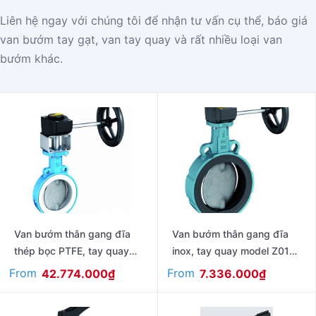
Liên hệ ngay với chúng tôi để nhận tư vấn cụ thể, báo giá
van bướm tay gạt, van tay quay và rất nhiều loại van
bướm khác.
Van bướm thân gang đĩa
Van bướm thân gang đĩa
thép bọc PTFE, tay quay
inox, tay quay model Z011-
model T211-A
A
From
From
42.774.000
₫
7.336.000
₫