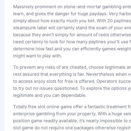
Massively prominent on stone-and-mortar gambling enterp
learn, and gives the danger for huge paydays. Very harbo
simply about how exactly much you bet. With 20 paylines a
steampunk label will certainly stand the exam of your 
because they aren’t simply for amount of reels otherwise
need certainly to look for how many paylines your’ll use 
determine how fast and you can efficiently games weight 
might want to play with.
To prevent any risks of are cheated, choose legitimate a
rest assured that everything is fair. Nevertheless when v
to access enjoy slots for free is offered. Operators succe
to try out no issues questioned. To explore the options yo
legitimate and you can dependable.
Totally free slot online game offer a fantastic treatment f
enterprise gambling from your property. With a huge sel
position game readily available, it’s nearly impossible to
slot game do not require one packages otherwise registra