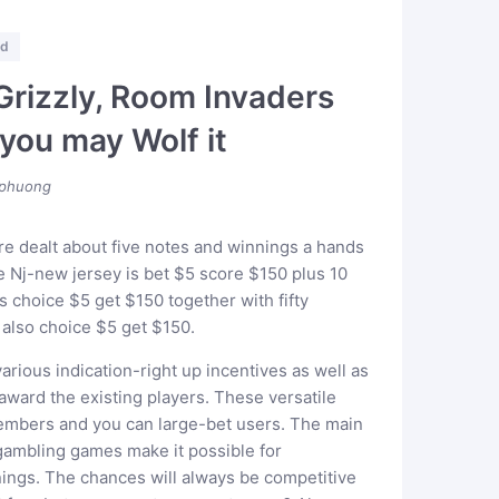
ed
Grizzly, Room Invaders
 you may Wolf it
phuong
re dealt about five notes and winnings a hands
e Nj-new jersey is bet $5 score $150 plus 10
is choice $5 get $150 together with fifty
also choice $5 get $150.
ious indication-right up incentives as well as
ward the existing players. These versatile
members and you can large-bet users. The main
 gambling games make it possible for
ings. The chances will always be competitive