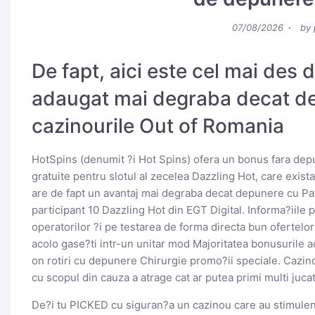
Posted
07/08/2026
by
on
De fapt, aici este cel mai des
adaugat mai degraba decat dep
cazinourile Out of Romania
HotSpins (denumit ?i Hot Spins) ofera un bonus fara dep
gratuite pentru slotul al zecelea Dazzling Hot, care exis
are de fapt un avantaj mai degraba decat depunere cu Patru
participant 10 Dazzling Hot din EGT Digital. Informa?iile 
operatorilor ?i pe testarea de forma directa bun ofertelo
acolo gase?ti intr-un unitar mod Majoritatea bonusurile 
on rotiri cu depunere Chirurgie promo?ii speciale. Cazino
cu scopul din cauza a atrage cat ar putea primi multi jucat
De?i tu PICKED cu siguran?a un cazinou care au stimulent 