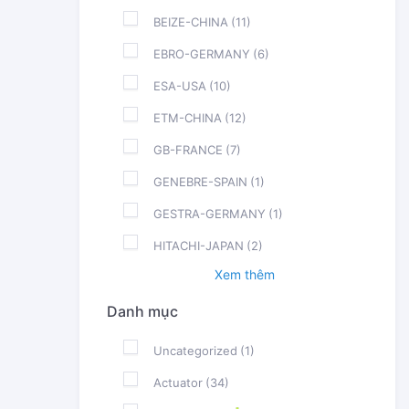
BEIZE-CHINA
(11)
EBRO-GERMANY
(6)
ESA-USA
(10)
ETM-CHINA
(12)
GB-FRANCE
(7)
GENEBRE-SPAIN
(1)
GESTRA-GERMANY
(1)
HITACHI-JAPAN
(2)
Xem thêm
Danh mục
Uncategorized
(1)
Actuator
(34)