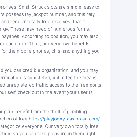
rises, Small Struck slots are simple, easy to
rs possess lay jackpot number, and this rely
nd regular totally free revolves, that it
energy. These may need of numerous forms,
 paylines. According to position, you may also
for each turn. Thus, our very own benefits
for the mobile phones, pills, and anything you
nd you can credible organization, and you may
erification is completed, unlimited the means
ed unregistered traffic access to the free ports
ur self, check out in the event your user is
or gain benefit from the thrill of gambling
ection of free
https://playjonny-casino.eu.com/
 categorize everyone! Our very own totally free
tion, so you can take pleasure in them right