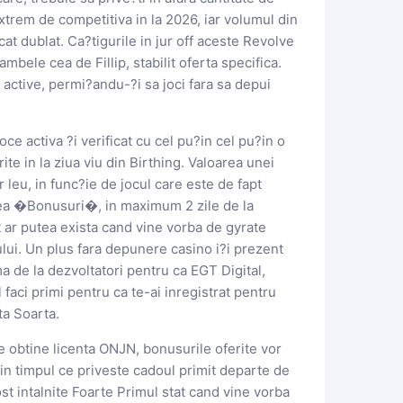
xtrem de competitiva in la 2026, iar volumul din
at dublat. Ca?tigurile in jur off aceste Revolve
ambele cea de Fillip, stabilit oferta specifica.
i active, permi?andu-?i sa joci fara sa depui
ce activa ?i verificat cu cel pu?in cel pu?in o
ite in la ziua viu din Birthing. Valoarea unei
r leu, in func?ie de jocul care este de fapt
iunea �Bonusuri�, in maximum 2 zile de la
 ar putea exista cand vine vorba de gyrate
tului. Un plus fara depunere casino i?i prezent
a de la dezvoltatori pentru ca EGT Digital,
faci primi pentru ca te-ai inregistrat pentru
ta Soarta.
e obtine licenta ONJN, bonusurile oferite vor
i in timpul ce priveste cadoul primit departe de
ost intalnite Foarte Primul stat cand vine vorba