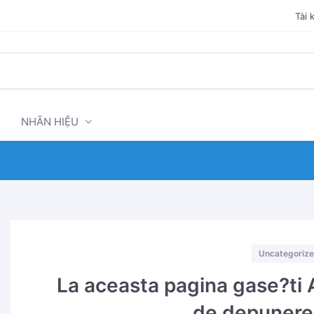
Tài 
NHÃN HIỆU
Categories
Uncategoriz
La aceasta pagina gase?ti 
de depunere