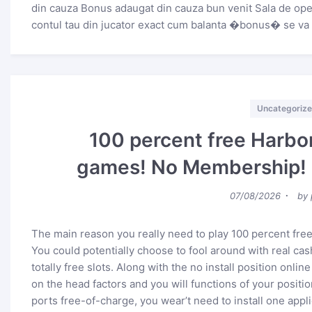
din cauza Bonus adaugat din cauza bun venit Sala de oper
contul tau din jucator exact cum balanta �bonus� se va
Categories
Uncategoriz
100 percent free Harbor
games! No Membership! N
Posted
07/08/2026
by
on
The main reason you really need to play 100 percent fre
You could potentially choose to fool around with real cas
totally free slots. Along with the no install position onl
on the head factors and you will functions of your positi
ports free-of-charge, you wear’t need to install one appli