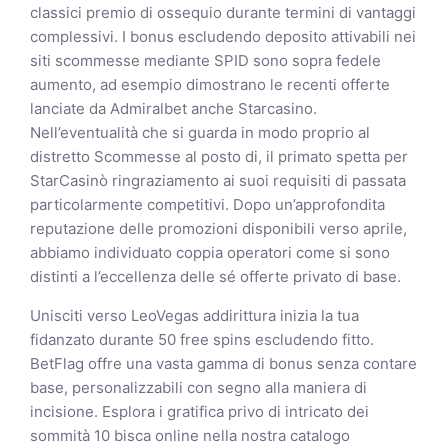
classici premio di ossequio durante termini di vantaggi
complessivi. I bonus escludendo deposito attivabili nei
siti scommesse mediante SPID sono sopra fedele
aumento, ad esempio dimostrano le recenti offerte
lanciate da Admiralbet anche Starcasino.
Nell’eventualità che si guarda in modo proprio al
distretto Scommesse al posto di, il primato spetta per
StarCasinò ringraziamento ai suoi requisiti di passata
particolarmente competitivi. Dopo un’approfondita
reputazione delle promozioni disponibili verso aprile,
abbiamo individuato coppia operatori come si sono
distinti a l’eccellenza delle sé offerte privato di base.
Unisciti verso LeoVegas addirittura inizia la tua
fidanzato durante 50 free spins escludendo fitto.
BetFlag offre una vasta gamma di bonus senza contare
base, personalizzabili con segno alla maniera di
incisione. Esplora i gratifica privo di intricato dei
sommità 10 bisca online nella nostra catalogo