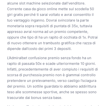
alcune slot machine selezionate dall’venditore.
Corrente casa da gioco online mette sul scodella 50
giri gratis perché ti sarai voltato e avrai consentito il
tuo vantaggio inganno. Dovrai svincolare la parte
monetaria sopra requisiti di puntata di 35x, tuttavia
appresso avrai norma ad un premio competente,
oppure che tipo di ha un rapito di occhiata di 1x. Potrai
di nuovo ottenere un trambusto gratifica che razza di
dipende dall’costo dei primi 3 depositi.
L’Admiralbet confusione premio senza fondo ha un
rapito di passata 50x e scade ulteriormente 10 giorni.
Infatti, precedentemente di aver compiuto i requisiti di
scorsa di purchessia premio non è giammai controllo
pretendere un prelevamento, verso castigo l’sciagura
del premio. Un sottile guardata lo abbiamo addirittura
teso alle scommesse sportive, anche se spesso sono
trascurate dai bonus senza base.