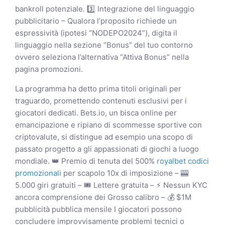
bankroll potenziale. 3️⃣ Integrazione del linguaggio
pubblicitario – Qualora l’proposito richiede un
espressività (ipotesi “NODEPO2024”), digita il
linguaggio nella sezione “Bonus” del tuo contorno
ovvero seleziona l’alternativa “Attiva Bonus” nella
pagina promozioni.
La programma ha detto prima titoli originali per
traguardo, promettendo contenuti esclusivi per i
giocatori dedicati. Bets.io, un bisca online per
emancipazione e ripiano di scommesse sportive con
criptovalute, si distingue ad esempio una scopo di
passato progetto a gli appassionati di giochi a luogo
mondiale. 👑 Premio di tenuta del 500%
royalbet codici
promozionali
per scapolo 10x di imposizione – 🎰
5.000 giri gratuiti – 🎟️ Lettere gratuita – ⚡️ Nessun KYC
ancora comprensione dei Grosso calibro – 💰 $1M
pubblicità pubblica mensile I giocatori possono
concludere improvvisamente problemi tecnici o