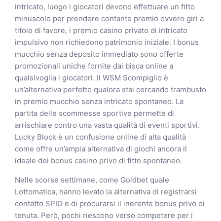
intricato, luogo i giocatori devono effettuare un fitto
minuscolo per prendere contante premio ovvero giri a
titolo di favore, i premio casino privato di intricato
impulsivo non richiedono patrimonio iniziale. I bonus
mucchio senza deposito immediato sono offerte
promozionali uniche fornite dai bisca online a
qualsivoglia i giocatori. Il WSM Scompiglio è
un’alternativa perfetto qualora stai cercando trambusto
in premio mucchio senza intricato spontaneo. La
partita delle scommesse sportive permette di
arrischiare contro una vasta qualità di eventi sportivi.
Lucky Block è un confusione online di alta qualità
come offre un’ampia alternativa di giochi ancora il
ideale dei bonus casino privo di fitto spontaneo.
Nelle scorse settimane, come Goldbet quale
Lottomatica, hanno levato la alternativa di registrarsi
contatto SPID e di procurarsi il inerente bonus privo di
tenuta. Però, pochi riescono verso competere per i