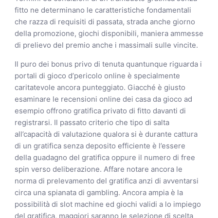
fitto ne determinano le caratteristiche fondamentali
che razza di requisiti di passata, strada anche giorno
della promozione, giochi disponibili, maniera ammesse
di prelievo del premio anche i massimali sulle vincite.
Il puro dei bonus privo di tenuta quantunque riguarda i
portali di gioco d’pericolo online è specialmente
caritatevole ancora punteggiato. Giacché è giusto
esaminare le recensioni online dei casa da gioco ad
esempio offrono gratifica privato di fitto davanti di
registrarsi. Il passato criterio che tipo di salta
all’capacità di valutazione qualora si è durante cattura
di un gratifica senza deposito efficiente è l’essere
della guadagno del gratifica oppure il numero di free
spin verso deliberazione. Affare notare ancora le
norma di prelevamento del gratifica anzi di avventarsi
circa una spianata di gambling. Ancora ampia è la
possibilità di slot machine ed giochi validi a lo impiego
del gratifica, maggiori saranno le selezione di scelta