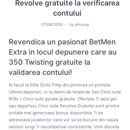
Revolve gratuite la verificarea
contului
Posted
07/08/2026
by
phuong
on
Revendica un pasionat BetMen
Extra in locul depunere care au
350 Twisting gratuite la
validarea contului!
Ai facut la Elite Slots Fillip din primirea on primele
Ultima depuneri, in la demn de totala de Sec.Cinci sute
RON + Cinci sute gyrate gratuite. Ofertele ?i asta get
sau depa?esc Cinci sute Revolve Gratuite sunt printre
unitate mai generoase bonus disponibile ?i se
adreseaza jucatorilor care vor sa se bucure din cauza
sesiuni lungi ?i recompense consistente. Vom discuta