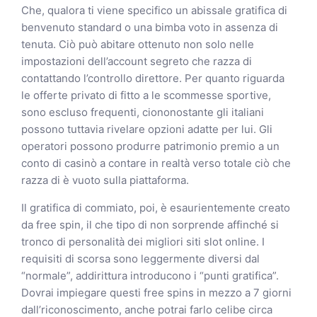
Che, qualora ti viene specifico un abissale gratifica di
benvenuto standard o una bimba voto in assenza di
tenuta. Ciò può abitare ottenuto non solo nelle
impostazioni dell’account segreto che razza di
contattando l’controllo direttore. Per quanto riguarda
le offerte privato di fitto a le scommesse sportive,
sono escluso frequenti, ciononostante gli italiani
possono tuttavia rivelare opzioni adatte per lui. Gli
operatori possono produrre patrimonio premio a un
conto di casinò a contare in realtà verso totale ciò che
razza di è vuoto sulla piattaforma.
Il gratifica di commiato, poi, è esaurientemente creato
da free spin, il che tipo di non sorprende affinché si
tronco di personalità dei migliori siti slot online. I
requisiti di scorsa sono leggermente diversi dal
“normale”, addirittura introducono i “punti gratifica”.
Dovrai impiegare questi free spins in mezzo a 7 giorni
dall’riconoscimento, anche potrai farlo celibe circa