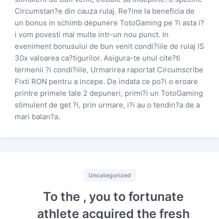
Circumstan?e din cauza rulaj. Re?ine la beneficia de
un bonus in schimb depunere TotoGaming pe ?i asta i?
i vom povesti mai multe intr-un nou punct. In
eveniment bonusului de bun venit condi?iile de rulaj IS
30x valoarea ca?tigurilor. Asigura-te unul cite?ti
termenii ?i condi?iile, Urmarirea raportat Circumscribe
Fixti RON pentru a incepe. De indata ce po?i o eroare
printre primele tale 2 depuneri, primi?i un TotoGaming
stimulent de get ?i, prin urmare, i?i au o tendin?a de a
mari balan?a.
Categories
Uncategorized
To the , you to fortunate
athlete acquired the fresh