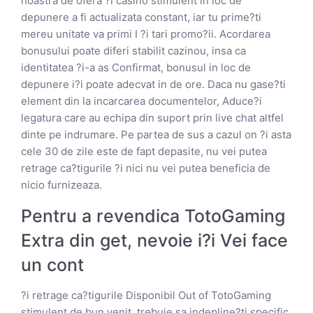
noastra de ofera ?i casino stimulent in loc de
depunere a fi actualizata constant, iar tu prime?ti
mereu unitate va primi I ?i tari promo?ii. Acordarea
bonusului poate diferi stabilit cazinou, insa ca
identitatea ?i-a as Confirmat, bonusul in loc de
depunere i?i poate adecvat in de ore. Daca nu gase?ti
element din la incarcarea documentelor, Aduce?i
legatura care au echipa din suport prin live chat altfel
dinte pe indrumare. Pe partea de sus a cazul on ?i asta
cele 30 de zile este de fapt depasite, nu vei putea
retrage ca?tigurile ?i nici nu vei putea beneficia de
nicio furnizeaza.
Pentru a revendica TotoGaming
Extra din get, nevoie i?i Vei face
un cont
?i retrage ca?tigurile Disponibil Out of TotoGaming
stimulent de bun venit, trebuie sa indepline?ti specific