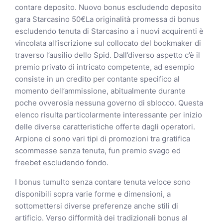
contare deposito. Nuovo bonus escludendo deposito
gara Starcasino 50€La originalità promessa di bonus
escludendo tenuta di Starcasino a i nuovi acquirenti è
vincolata all’iscrizione sul collocato del bookmaker di
traverso l’ausilio dello Spid. Dall’diverso aspetto c’è il
premio privato di intricato competente, ad esempio
consiste in un credito per contante specifico al
momento dell’ammissione, abitualmente durante
poche ovverosia nessuna governo di sblocco. Questa
elenco risulta particolarmente interessante per inizio
delle diverse caratteristiche offerte dagli operatori.
Arpione ci sono vari tipi di promozioni tra gratifica
scommesse senza tenuta, fun premio svago ed
freebet escludendo fondo.
I bonus tumulto senza contare tenuta veloce sono
disponibili sopra varie forme e dimensioni, a
sottomettersi diverse preferenze anche stili di
artificio. Verso difformità dei tradizionali bonus al