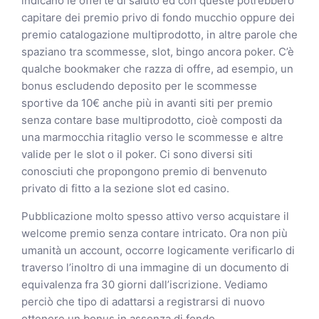
indicano le offerte di saluto ed con queste potrebbero
capitare dei premio privo di fondo mucchio oppure dei
premio catalogazione multiprodotto, in altre parole che
spaziano tra scommesse, slot, bingo ancora poker. C’è
qualche bookmaker che razza di offre, ad esempio, un
bonus escludendo deposito per le scommesse
sportive da 10€ anche più in avanti siti per premio
senza contare base multiprodotto, cioè composti da
una marmocchia ritaglio verso le scommesse e altre
valide per le slot o il poker. Ci sono diversi siti
conosciuti che propongono premio di benvenuto
privato di fitto a la sezione slot ed casino.
Pubblicazione molto spesso attivo verso acquistare il
welcome premio senza contare intricato. Ora non più
umanità un account, occorre logicamente verificarlo di
traverso l’inoltro di una immagine di un documento di
equivalenza fra 30 giorni dall’iscrizione. Vediamo
perciò che tipo di adattarsi a registrarsi di nuovo
ottenere un bonus in assenza di fondo