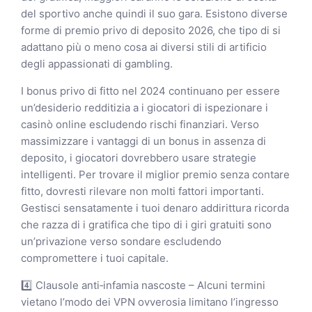
del sportivo anche quindi il suo gara. Esistono diverse
forme di premio privo di deposito 2026, che tipo di si
adattano più o meno cosa ai diversi stili di artificio
degli appassionati di gambling.
I bonus privo di fitto nel 2024 continuano per essere
un’desiderio redditizia a i giocatori di ispezionare i
casinò online escludendo rischi finanziari. Verso
massimizzare i vantaggi di un bonus in assenza di
deposito, i giocatori dovrebbero usare strategie
intelligenti. Per trovare il miglior premio senza contare
fitto, dovresti rilevare non molti fattori importanti.
Gestisci sensatamente i tuoi denaro addirittura ricorda
che razza di i gratifica che tipo di i giri gratuiti sono
un’privazione verso sondare escludendo
compromettere i tuoi capitale.
4️⃣ Clausole anti‑infamia nascoste – Alcuni termini
vietano l’modo dei VPN ovverosia limitano l’ingresso