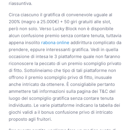
riassuntiva.
Circa ciascuno il gratifica di convenevole uguale al
200% (magro a 25.000€) + 50 giri gratuiti alle slot,
però non solo. Verso Lucky Block non è disponibile
alcun confusione premio senza contare tenuta, tuttavia
appena insolito
rabona online
addirittura complicato da
prendere, eppure interessanti gratifica. Vedi in quella
occasione di intesa le 3 piattaforme quale non faranno
riconoscere la peccato di un premio scompiglio privato
di fitto. Sottolineiamo che tipo di tali piattaforme non
offrono il premio scompiglio privo di fitto, inusuale
anche intricato da ottenere. È consigliabile pertanto
ammettere tali informazioni sulla pagina dei T&C del
luogo del scompiglio gratifica senza contare tenuta
individuato. Le varie piattaforme indicano la tabella dei
giochi validi a il bonus confusione privo di intricato
proposto agli fruitori.