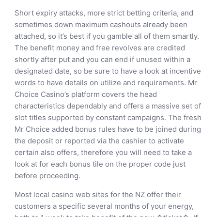
Short expiry attacks, more strict betting criteria, and
sometimes down maximum cashouts already been
attached, so it’s best if you gamble all of them smartly.
The benefit money and free revolves are credited
shortly after put and you can end if unused within a
designated date, so be sure to have a look at incentive
words to have details on utilize and requirements. Mr
Choice Casino’s platform covers the head
characteristics dependably and offers a massive set of
slot titles supported by constant campaigns. The fresh
Mr Choice added bonus rules have to be joined during
the deposit or reported via the cashier to activate
certain also offers, therefore you will need to take a
look at for each bonus tile on the proper code just
before proceeding.
Most local casino web sites for the NZ offer their
customers a specific several months of your energy,