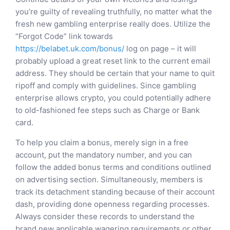
you’re guilty of revealing truthfully, no matter what the
fresh new gambling enterprise really does. Utilize the
“Forgot Code” link towards
https://belabet.uk.com/bonus/
log on page – it will
probably upload a great reset link to the current email
address. They should be certain that your name to quit
ripoff and comply with guidelines. Since gambling
enterprise allows crypto, you could potentially adhere
to old-fashioned fee steps such as Charge or Bank
card.
To help you claim a bonus, merely sign in a free
account, put the mandatory number, and you can
follow the added bonus terms and conditions outlined
on advertising section. Simultaneously, members is
track its detachment standing because of their account
dash, providing done openness regarding processes.
Always consider these records to understand the
brand new applicable wagering requirements or other