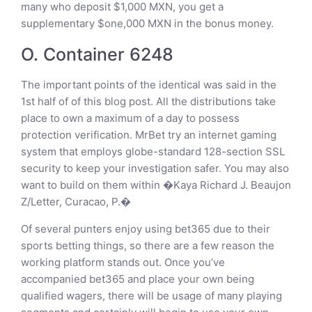
many who deposit $1,000 MXN, you get a
supplementary $one,000 MXN in the bonus money.
O. Container 6248
The important points of the identical was said in the
1st half of of this blog post. All the distributions take
place to own a maximum of a day to possess
protection verification. MrBet try an internet gaming
system that employs globe-standard 128-section SSL
security to keep your investigation safer. You may also
want to build on them within �Kaya Richard J. Beaujon
Z/Letter, Curacao, P.�
Of several punters enjoy using bet365 due to their
sports betting things, so there are a few reason the
working platform stands out. Once you’ve
accompanied bet365 and place your own being
qualified wagers, there will be usage of many playing