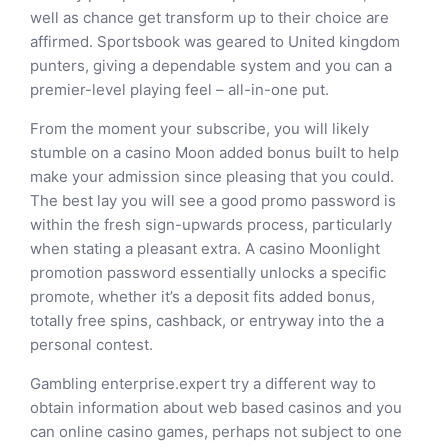
well as chance get transform up to their choice are
affirmed. Sportsbook was geared to United kingdom
punters, giving a dependable system and you can a
premier-level playing feel – all-in-one put.
From the moment your subscribe, you will likely
stumble on a casino Moon added bonus built to help
make your admission since pleasing that you could.
The best lay you will see a good promo password is
within the fresh sign-upwards process, particularly
when stating a pleasant extra. A casino Moonlight
promotion password essentially unlocks a specific
promote, whether it’s a deposit fits added bonus,
totally free spins, cashback, or entryway into the a
personal contest.
Gambling enterprise.expert try a different way to
obtain information about web based casinos and you
can online casino games, perhaps not subject to one