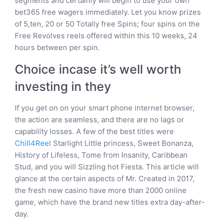
segments and certainly will begin to use your own
bet365 free wagers immediately. Let you know prizes
of 5,ten, 20 or 50 Totally free Spins; four spins on the
Free Revolves reels offered within this 10 weeks, 24
hours between per spin.
Choice incase it’s well worth
investing in they
If you get on on your smart phone internet browser,
the action are seamless, and there are no lags or
capability losses. A few of the best titles were
Chill4Reel
Starlight Little princess, Sweet Bonanza,
History of Lifeless, Tome from Insanity, Caribbean
Stud, and you will Sizzling hot Fiesta. This article will
glance at the certain aspects of Mr. Created in 2017,
the fresh new casino have more than 2000 online
game, which have the brand new titles extra day-after-
day.