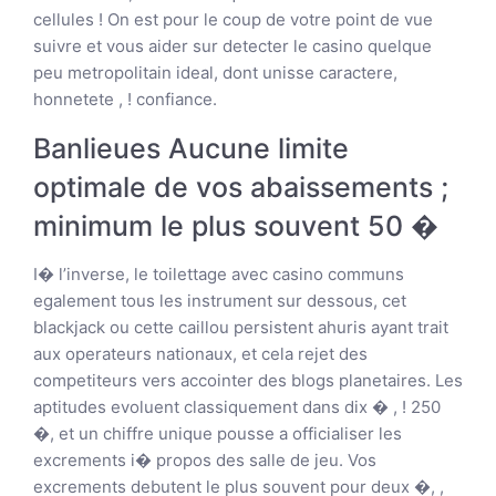
cellules ! On est pour le coup de votre point de vue
suivre et vous aider sur detecter le casino quelque
peu metropolitain ideal, dont unisse caractere,
honnetete , ! confiance.
Banlieues Aucune limite
optimale de vos abaissements ;
minimum le plus souvent 50 �
I� l’inverse, le toilettage avec casino communs
egalement tous les instrument sur dessous, cet
blackjack ou cette caillou persistent ahuris ayant trait
aux operateurs nationaux, et cela rejet des
competiteurs vers accointer des blogs planetaires. Les
aptitudes evoluent classiquement dans dix � , ! 250
�, et un chiffre unique pousse a officialiser les
excrements i� propos des salle de jeu. Vos
excrements debutent le plus souvent pour deux �, ,