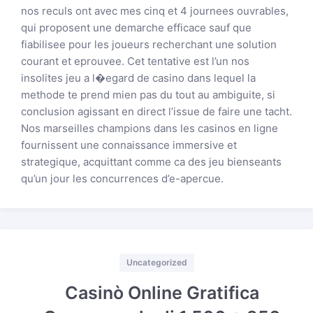
nos reculs ont avec mes cinq et 4 journees ouvrables,
qui proposent une demarche efficace sauf que
fiabilisee pour les joueurs recherchant une solution
courant et eprouvee. Cet tentative est l’un nos
insolites jeu a l�egard de casino dans lequel la
methode te prend mien pas du tout au ambiguite, si
conclusion agissant en direct l’issue de faire une tacht.
Nos marseilles champions dans les casinos en ligne
fournissent une connaissance immersive et
strategique, acquittant comme ca des jeu bienseants
qu’un jour les concurrences d’e-apercue.
Categories
Uncategorized
Casinò Online Gratifica