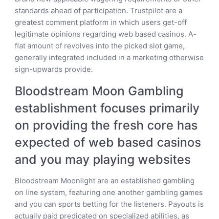
standards ahead of participation. Trustpilot are a
greatest comment platform in which users get-off
legitimate opinions regarding web based casinos. A-
flat amount of revolves into the picked slot game,
generally integrated included in a marketing otherwise
sign-upwards provide.
Bloodstream Moon Gambling
establishment focuses primarily
on providing the fresh core has
expected of web based casinos
and you may playing websites
Bloodstream Moonlight are an established gambling
on line system, featuring one another gambling games
and you can sports betting for the listeners. Payouts is
actually paid predicated on specialized abilities, as