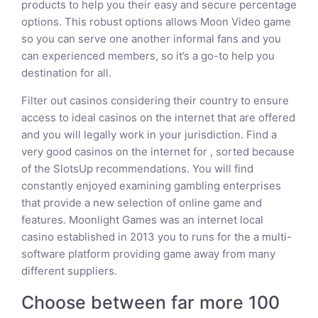
products to help you their easy and secure percentage
options. This robust options allows Moon Video game
so you can serve one another informal fans and you
can experienced members, so it’s a go-to help you
destination for all.
Filter out casinos considering their country to ensure
access to ideal casinos on the internet that are offered
and you will legally work in your jurisdiction. Find a
very good casinos on the internet for , sorted because
of the SlotsUp recommendations. You will find
constantly enjoyed examining gambling enterprises
that provide a new selection of online game and
features. Moonlight Games was an internet local
casino established in 2013 you to runs for the a multi-
software platform providing game away from many
different suppliers.
Choose between far more 100