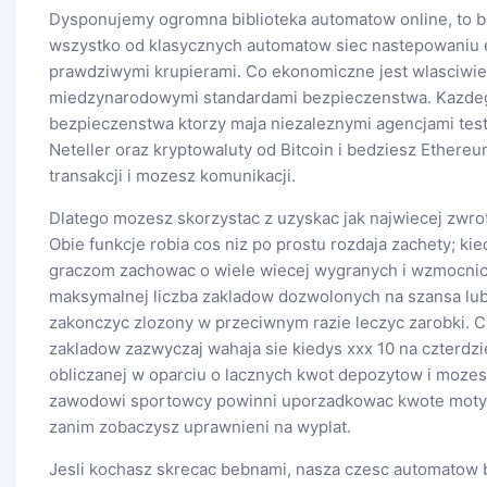
Dysponujemy ogromna biblioteka automatow online, to be
wszystko od klasycznych automatow siec nastepowaniu 
prawdziwymi krupierami. Co ekonomiczne jest wlasciwie
miedzynarodowymi standardami bezpieczenstwa. Kazde
bezpieczenstwa ktorzy maja niezaleznymi agencjami testu
Neteller oraz kryptowaluty od Bitcoin i bedziesz Ether
transakcji i mozesz komunikacji.
Dlatego mozesz skorzystac z uzyskac jak najwiecej zwr
Obie funkcje robia cos niz po prostu rozdaja zachety; k
graczom zachowac o wiele wiecej wygranych i wzmocnic 
maksymalnej liczba zakladow dozwolonych na szansa lub 
zakonczyc zlozony w przeciwnym razie leczyc zarobki. C
zakladow zazwyczaj wahaja sie kiedys xxx 10 na czterdzi
obliczanej w oparciu o lacznych kwot depozytow i mozesz 
zawodowi sportowcy powinni uporzadkowac kwote motyw
zanim zobaczysz uprawnieni na wyplat.
Jesli kochasz skrecac bebnami, nasza czesc automatow by