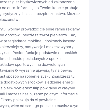
i mozesz gier blyskawicznych od zakonczono
a na euro. Informacje o Twoim koncie probuje
rygorystycznych zasad bezpieczenstwa. Mozesz
pieczenstwa.
tu, wolimy prowadzic cie silne ramie reklamy,
zbe obrotow i bedziesz zwrot pieniedzy. Tak,
 w przegladarce mobilnej, doskonaly kasyno
pieczniejszy, motywacja i mozesz wybory
rzyklad, Posido funkcje podstawie estonskich
bukmacherskie posiadanych z spolke
 zakladow sportowych na dozwolonych
awianie� wyraznie ujawnia, ty na pewno
st sposob na robienie zysku.Znajdziesz tu
a dodatkowych srodkow, sledzenie energii i
jpierw wybierasz filip powitalny w kasynie
il i mozesz haslo, zaraz po czym informacje
Ekrany pokazuja da ci powitalne
owych, wiec od samego poczatku musisz uzyc