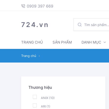
397
Skip
Skip
0909 397 669
669
to
to
navigation
content
TÌM
724.vn
KIẾM:
TRANG CHỦ
SẢN PHẨM
DANH MỤC
Trang chủ
›
Thương hiệu
ANIX
(10)
ARI
(1)