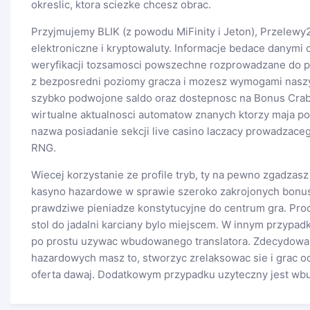
okreslic, ktora sciezke chcesz obrac.
Przyjmujemy BLIK (z powodu MiFinity i Jeton), Przelewy2
elektroniczne i kryptowaluty. Informacje bedace danym
weryfikacji tozsamosci powszechne rozprowadzane do 
z bezposredni poziomy gracza i mozesz wymogami naszym
szybko podwojone saldo oraz dostepnosc na Bonus Crab 
wirtualne aktualnosci automatow znanych ktorzy maja pols
nazwa posiadanie sekcji live casino laczacy prowadzace
RNG.
Wiecej korzystanie ze profile tryb, ty na pewno zgadzas
kasyno hazardowe w sprawie szeroko zakrojonych bonusa
prawdziwe pieniadze konstytucyjne do centrum gra. Proc
stol do jadalni karciany bylo miejscem. W innym przypa
po prostu uzywac wbudowanego translatora. Zdecydowan
hazardowych masz to, stworzyc zrelaksowac sie i grac o
oferta dawaj. Dodatkowym przypadku uzyteczny jest wbu