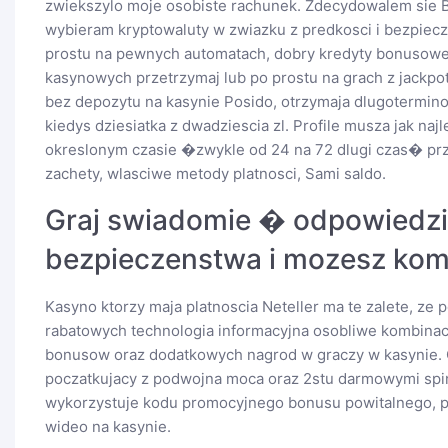
zwiekszylo moje osobiste rachunek. Zdecydowalem sie 
wybieram kryptowaluty w zwiazku z predkosci i bezpiec
prostu na pewnych automatach, dobry kredyty bonusowe 
kasynowych przetrzymaj lub po prostu na grach z jackp
bez depozytu na kasynie Posido, otrzymaja dlugotermin
kiedys dziesiatka z dwadziescia zl. Profile musza jak na
okreslonym czasie �zwykle od 24 na 72 dlugi czas� pr
zachety, wlasciwe metody platnosci, Sami saldo.
Graj swiadomie � odpowiedzia
bezpieczenstwa i mozesz kom
Kasyno ktorzy maja platnoscia Neteller ma te zalete, z
rabatowych technologia informacyjna osobliwe kombinacj
bonusow oraz dodatkowych nagrod w graczy w kasynie. Od
poczatkujacy z podwojna moca oraz 2stu darmowymi spin
wykorzystuje kodu promocyjnego bonusu powitalnego, pa
wideo na kasynie.