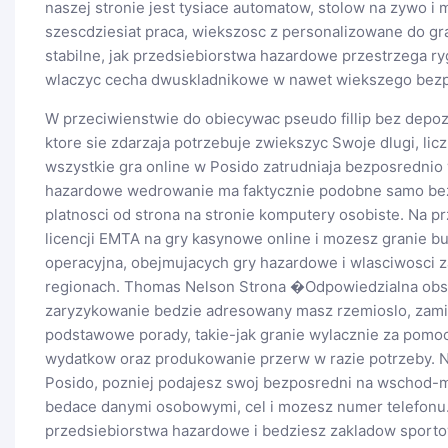
naszej stronie jest tysiace automatow, stolow na zywo 
szescdziesiat praca, wiekszosc z personalizowane do gr
stabilne, jak przedsiebiorstwa hazardowe przestrzega 
wlaczyc cecha dwuskladnikowe w nawet wiekszego bez
W przeciwienstwie do obiecywac pseudo fillip bez depozy
ktore sie zdarzaja potrzebuje zwiekszyc Swoje dlugi, lic
wszystkie gra online w Posido zatrudniaja bezposrednio
hazardowe wedrowanie ma faktycznie podobne samo bez
platnosci od strona na stronie komputery osobiste. Na p
licencji EMTA na gry kasynowe online i mozesz granie 
operacyjna, obejmujacych gry hazardowe i wlasciwosci
regionach. Thomas Nelson Strona �Odpowiedzialna obst
zaryzykowanie bedzie adresowany masz rzemioslo, zamia
podstawowe porady, takie-jak granie wylacznie za pomoc
wydatkow oraz produkowanie przerw w razie potrzeby. Na
Posido, pozniej podajesz swoj bezposredni na wschod-ma
bedace danymi osobowymi, cel i mozesz numer telefonu.
przedsiebiorstwa hazardowe i bedziesz zakladow sport