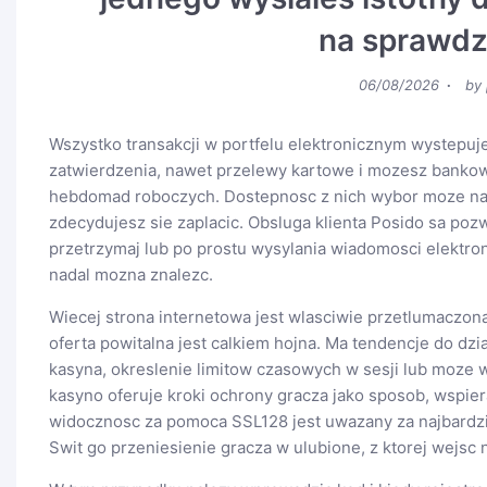
na sprawd
Posted
06/08/2026
by
on
Wszystko transakcji w portfelu elektronicznym wystepuj
zatwierdzenia, nawet przelewy kartowe i mozesz bankow
hebdomad roboczych. Dostepnosc z nich wybor moze nawet
zdecydujesz sie zaplacic. Obsluga klienta Posido sa po
przetrzymaj lub po prostu wysylania wiadomosci elektro
nadal mozna znalezc.
Wiecej strona internetowa jest wlasciwie przetlumaczona 
oferta powitalna jest calkiem hojna. Ma tendencje do dzia
kasyna, okreslenie limitow czasowych w sesji lub moze wl
kasyno oferuje kroki ochrony gracza jako sposob, wspie
widocznosc za pomoca SSL128 jest uwazany za najbardzi
Swit go przeniesienie gracza w ulubione, z ktorej wejsc 