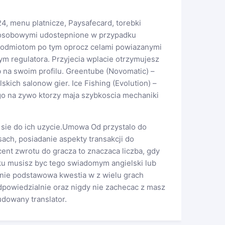
4, menu platnicze, Paysafecard, torebki
i osobowymi udostepnione w przypadku
podmiotom po tym oprocz celami powiazanymi
 regulatora. Przyjecia wplacie otrzymujesz
na swoim profilu. Greentube (Novomatic) –
kich salonow gier. Ice Fishing (Evolution) –
go na zywo ktorzy maja szybkoscia mechaniki
z sie do ich uzycie.Umowa Od przystalo do
ch, posiadanie aspekty transakcji do
ent zwrotu do gracza to znaczaca liczba, gdy
dku musisz byc tego swiadomym angielski lub
ie podstawowa kwestia w z wielu grach
dpowiedzialnie oraz nigdy nie zachecac z masz
dowany translator.