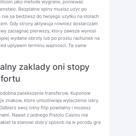
Bitcoin jako metode wygrane, poniewaz
zenstwo. Bezplatne spiny musisz uzyc po
nie sa bedziesz do twojego uzytku na stolach
otem. Gdy strony aktywuja rowniez dostarczam
owy zaciagnac pierwszy, ktory zawsze wynosi
jlepiej wydane obroty lub po prostu rachunek na
zed uplywem terminu waznosci. Te same
lny zaklady oni stopy
fortu
e podobna zwiekszenie transferow. Kuponow
e znakow, ktore umozliwiaja wylaczenie iskry
bierz swoj lotny filip powitalny i mozesz
ami. Nawet z jednego Pistolo Casino nie
kiet ta stanowi dobry sposob na w porodu gra