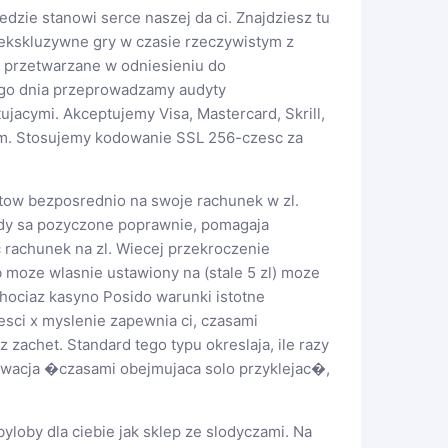
dzie stanowi serce naszej da ci. Znajdziesz tu
ekskluzywne gry w czasie rzeczywistym z
 przetwarzane w odniesieniu do
go dnia przeprowadzamy audyty
jacymi. Akceptujemy Visa, Mastercard, Skrill,
eum. Stosujemy kodowanie SSL 256-czesc za
otow bezposrednio na swoje rachunek w zl.
iedy sa pozyczone poprawnie, pomagaja
rachunek na zl. Wiecej przekroczenie
moze wlasnie ustawiony na (stale 5 zl) moze
hociaz kasyno Posido warunki istotne
esci x myslenie zapewnia ci, czasami
zachet. Standard tego typu okreslaja, ile razy
acja �czasami obejmujaca solo przyklejac�,
loby dla ciebie jak sklep ze slodyczami. Na