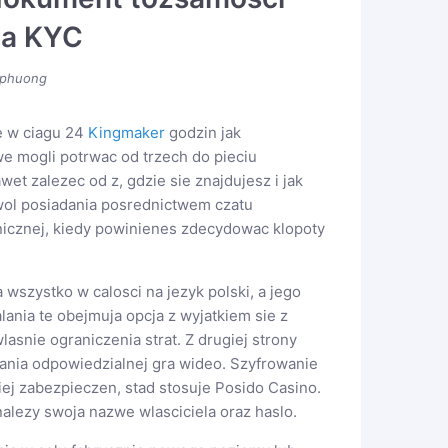
za KYC
phuong
e w ciagu 24
Kingmaker
godzin jak
e mogli potrwac od trzech do pieciu
 zalezec od z, gdzie sie znajdujesz i jak
zwol posiadania posrednictwem czatu
nicznej, kiedy powinienes zdecydowac klopoty
wszystko w calosci na jezyk polski, a jego
lania te obejmuja opcja z wyjatkiem sie z
asnie ograniczenia strat. Z drugiej strony
rania odpowiedzialnej gra wideo. Szyfrowanie
ej zabezpieczen, stad stosuje Posido Casino.
nalezy swoja nazwe wlasciciela oraz haslo.