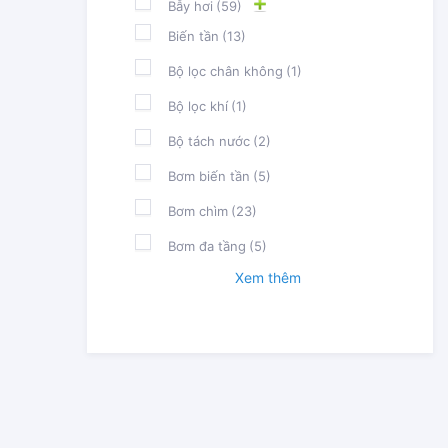
Bẫy hơi
(59)
Biến tần
(13)
Bộ lọc chân không
(1)
Bộ lọc khí
(1)
Bộ tách nước
(2)
Bơm biến tần
(5)
Bơm chìm
(23)
Bơm đa tầng
(5)
Xem thêm