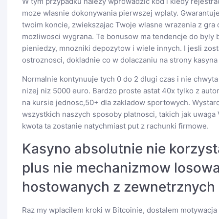
W tym przypadku nalezy wprowadzic kod i kiedy rejestra
moze wlasnie dokonywania pierwszej wplaty. Gwarantuje 
twoim koncie, zwiekszajac Twoje wlasne wrazenia z gra o
mozliwosci wygrana. Te bonusow ma tendencje do byly b
pieniedzy, mnozniki depozytow i wiele innych. I jesli zo
ostroznosci, dokladnie co w dolaczaniu na strony kasyna 
Normalnie kontynuuje tych 0 do 2 dlugi czas i nie chwyta
nizej niz 5000 euro. Bardzo proste astat 40x tylko z aut
na kursie jednosc,50+ dla zakladow sportowych. Wystarc
wszystkich naszych sposoby platnosci, takich jak uwaga V
kwota ta zostanie natychmiast put z rachunki firmowe.
Kasyno absolutnie nie korzyst
plus nie mechanizmow losowa
hostowanych z zewnetrznych 
Raz my wplacilem kroki w Bitcoinie, dostalem motywacja 