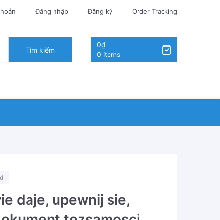
khoản
Đăng nhập
Đăng ký
Order Tracking
0₫
Tìm kiếm
0 items
ed
e daje, upewnij sie,
 dokument tozsamosci