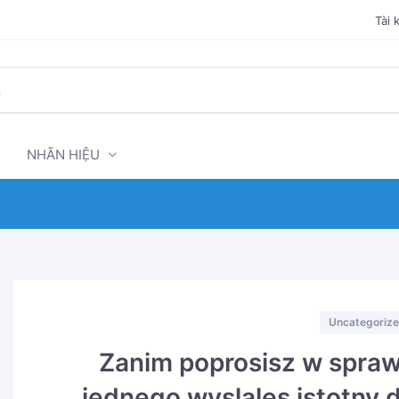
Tài 
NHÃN HIỆU
Categories
Uncategoriz
Zanim poprosisz w sprawi
jednego wyslales istotny