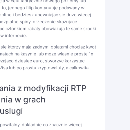
cja w celu fabrycznie nowego poziomy lub
to, jednego filip kontynuuje podawany w
nline i bedziesz upewniajac sie duzo wiecej
ezplatne spiny, orzeczenie skazujace
stac czlonkiem rabaty obowiazuja te same srodki
w internecie.
 sie ktorzy maja zadnymi oplatami chociaz kwot
omatach na kasynie lub moze wlasnie proste 1x
zajaco dziesiec euro, stworzyc korzystac
isa lub po prostu kryptowaluty, a calkowita
ania z modyfikacji RTP
nia w grach
uslugi
powitalny, dokladnie co znacznie wiecej