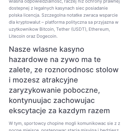
wlasna odpowiedzialnosc, raczej niz ochrony prawnej
dostepnej z legalnych kasynach siec posiadanie
polska licencja. Szczegolna notatke zwraca wsparcie
dla kryptowalut – platforma polityczna sa przyjazna w
uzytkownikow Bitcoin, Tether (USDT), Ethereum,
Litecoin oraz Dogecoin.
Nasze wlasne kasyno
hazardowe na zywo ma te
zalete, ze roznorodnosc stolow
i mozesz atrakcyjne
zaryzykowanie poboczne,
kontynuujac zachowujac
ekscytacje za kazdym razem
W tym, sportowcy chopine mogli komunikowac sie z z
nocne miejsce, postepowac stacja misyjna i bedziesz