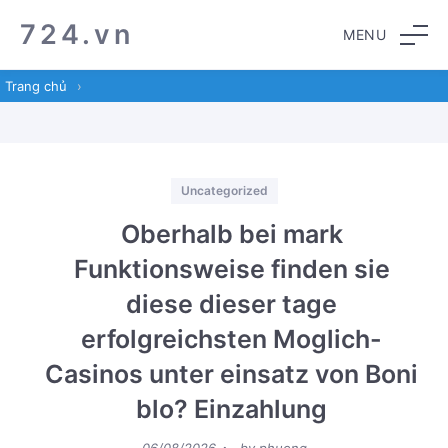
Skip
Skip
724.vn
MENU
to
to
navigation
content
Trang chủ
›
Categories
Uncategorized
Oberhalb bei mark
Funktionsweise finden sie
diese dieser tage
erfolgreichsten Moglich-
Casinos unter einsatz von Boni
blo? Einzahlung
Posted
06/08/2026
by
phuong