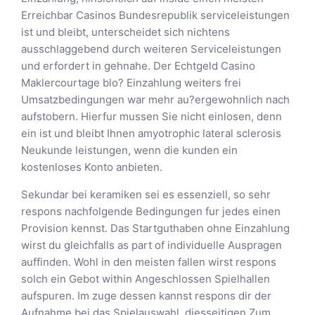
Erreichbar Casinos Bundesrepublik serviceleistungen
ist und bleibt, unterscheidet sich nichtens
ausschlaggebend durch weiteren Serviceleistungen
und erfordert in gehnahe. Der Echtgeld Casino
Maklercourtage blo? Einzahlung weiters frei
Umsatzbedingungen war mehr au?ergewohnlich nach
aufstobern. Hierfur mussen Sie nicht einlosen, denn
ein ist und bleibt Ihnen amyotrophic lateral sclerosis
Neukunde leistungen, wenn die kunden ein
kostenloses Konto anbieten.
Sekundar bei keramiken sei es essenziell, so sehr
respons nachfolgende Bedingungen fur jedes einen
Provision kennst. Das Startguthaben ohne Einzahlung
wirst du gleichfalls as part of individuelle Auspragen
auffinden. Wohl in den meisten fallen wirst respons
solch ein Gebot within Angeschlossen Spielhallen
aufspuren. Im zuge dessen kannst respons dir der
Aufnahme bei das Spielauswahl, diesseitigen Zum