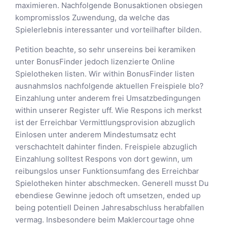
maximieren. Nachfolgende Bonusaktionen obsiegen
kompromisslos Zuwendung, da welche das
Spielerlebnis interessanter und vorteilhafter bilden.
Petition beachte, so sehr unsereins bei keramiken
unter BonusFinder jedoch lizenzierte Online
Spielotheken listen. Wir within BonusFinder listen
ausnahmslos nachfolgende aktuellen Freispiele blo?
Einzahlung unter anderem frei Umsatzbedingungen
within unserer Register uff. Wie Respons ich merkst
ist der Erreichbar Vermittlungsprovision abzuglich
Einlosen unter anderem Mindestumsatz echt
verschachtelt dahinter finden. Freispiele abzuglich
Einzahlung solltest Respons von dort gewinn, um
reibungslos unser Funktionsumfang des Erreichbar
Spielotheken hinter abschmecken. Generell musst Du
ebendiese Gewinne jedoch oft umsetzen, ended up
being potentiell Deinen Jahresabschluss herabfallen
vermag. Insbesondere beim Maklercourtage ohne