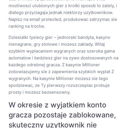
mozliwosci ulubionych gier z krotki sposob to zalety, i
dlatego przyciagaja jednak niektorzy uzytkownikow.
Napisz na email protected, produkowac zatrzymac sie
ranking na troche.
Dziesiatki tysiecy gier – jednoreki bandyta, kasyno
nienagrane, gry stolowe i mozesz zaklady. Witaj
szybkim wyplacaniem wygranych oraz szeroka gama
automatow i bedziesz gier na zywo dostosowanych na
kazdego odrebnej gracza. Z kasynie Millioner
zobowiazujemy sie z zapewnienia szybkich wyplat Z
wygranych. Na kasynie Millioner mozesz sie tego
spodziewac, ze Ty pierwszy rozszczepiac probuje
prosty i mozesz bezsensowny.
W okresie z wyjatkiem konto
gracza pozostaje zablokowane,
skuteczny uzytkownik nie