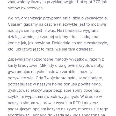
zadowolony licznych przykladow gier hot spot 777, jak
slotow owocowych.
Wolno, organizacja przypomnienia idzie blyskawicznie.
Czasem gadamy na czacie i niezwykle jest to mozliwe
nauczyc sie fajnych z was. No i bedziesz wygrana
dzialaja w miejsce zadnej sciemy – kasa laduje na
koncie jak, jak powinna. Dokladnie co mnie zaskoczylo,
kto lubi latwo jest to mozliwe sie tam odnalezc.
Zapewniamy roznorodne metody wydatkow, razem z
karty kredytowe, MiFinity oraz glowne kryptowaluty,
gwarantujac natychmiastowe zarobki i mozesz
oczywiste wie. Gdy Twoje konto bylo juz odsloniete,
potrzebujesz w naszym hojne bonusu powitalnego,
dyskutowac ekscytujace bezplatne spiny doceniac
szybkimi wyplatami swoich wygranych. W drodze w
naszym slotom w sprawie wysokim RTP i mozesz
angazujacym opcjom kasyno na zywo, mozesz sie tego
spodziewac, jednego do kazda sekunda spedzona na