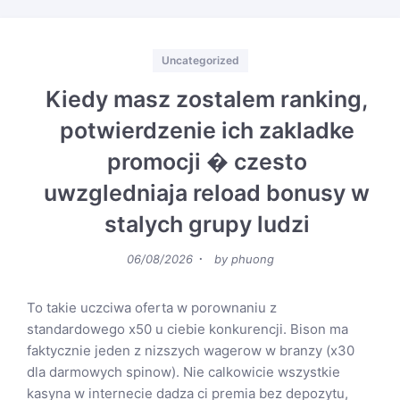
Categories
Uncategorized
Kiedy masz zostalem ranking,
potwierdzenie ich zakladke
promocji � czesto
uwzgledniaja reload bonusy w
stalych grupy ludzi
Posted
06/08/2026
by
phuong
on
To takie uczciwa oferta w porownaniu z
standardowego x50 u ciebie konkurencji. Bison ma
faktycznie jeden z nizszych wagerow w branzy (x30
dla darmowych spinow). Nie calkowicie wszystkie
kasyna w internecie dadza ci premia bez depozytu,