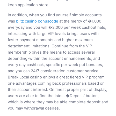
keen application store.
In addition, when you find yourself simple accounts
was
blitz casino bonuscode
at the mercy of �1,000
everyday and you will �2,000 per week cashout hats,
interacting with large VIP levels brings users with
faster payment moments and higher maximum
detachment limitations. Continue from the VIP
membership gives the means to access several
depending-within the account enhancements, and
every day cashback, specific per week put bonuses,
and you can 24/7 consideration customer service.
Break Local casino enjoys a great tiered VIP program
one advantages coming back professionals based on
their account interest. On finest proper part of display,
users are able to find the latest �Deposit’ button,
which is where they may be able complete deposit and
you may withdrawal desires.