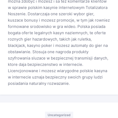
mozna zdobyc i mozesz i sa tez komentarze klientow
w sprawie polskim kasynie internetowym Totalizatora
Noszenie. Dostarczaja one szeroki wybor gier,
kuszace bonusy i mozesz promocje, w tym jak rowniez
formowane srodowisko w gra wideo. Polska posiada
bogata oferte legalnych kasyn naziemnych, te oferte
roznych gier hazardowych, takich jak ruletka,
blackjack, kasyno poker i mozesz automaty do gier na
obstawianie. Stosuja one nagroda produkty
szyfrowania sluzace w bezpiecznej transmisji danych,
ktore daja bezpieczenstwo w internecie.
Licencjonowane i mozesz wiarygodne polskie kasyna
w internecie uznaja bezpieczny swoich grupy ludzi
posiadania naturalny rozwazanie.
Categories
Uncategorized