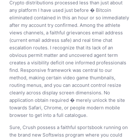
Crypto distributions processed less than just about
any platform I have used just before � Bitcoin
eliminated contained in this an hour or so immediately
after my account try confirmed. Among the athlete
views channels, a faithful grievances email address
(current email address safe) and real time chat
escalation routes. I recognize that its lack of an
obvious permit matter and uncovered agent term
creates a visibility deficit one informed professionals
find. Responsive framework was central to our
method, making certain video game thumbnails,
routing menus, and you can account control resize
cleanly across display screen dimensions. No
application obtain required � merely unlock the site
towards Safari, Chrome, or people modern mobile
browser to get into a full catalogue.
Sure, Crush possess a faithful sportsbook running on
the brand new Softswiss program where you could