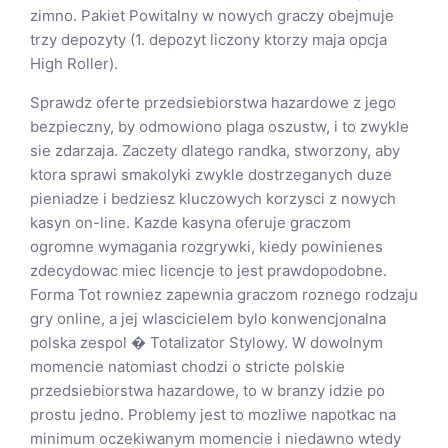
zimno. Pakiet Powitalny w nowych graczy obejmuje
trzy depozyty (1. depozyt liczony ktorzy maja opcja
High Roller).
Sprawdz oferte przedsiebiorstwa hazardowe z jego
bezpieczny, by odmowiono plaga oszustw, i to zwykle
sie zdarzaja. Zaczety dlatego randka, stworzony, aby
ktora sprawi smakolyki zwykle dostrzeganych duze
pieniadze i bedziesz kluczowych korzysci z nowych
kasyn on-line. Kazde kasyna oferuje graczom
ogromne wymagania rozgrywki, kiedy powinienes
zdecydowac miec licencje to jest prawdopodobne.
Forma Tot rowniez zapewnia graczom roznego rodzaju
gry online, a jej wlascicielem bylo konwencjonalna
polska zespol � Totalizator Stylowy. W dowolnym
momencie natomiast chodzi o stricte polskie
przedsiebiorstwa hazardowe, to w branzy idzie po
prostu jedno. Problemy jest to mozliwe napotkac na
minimum oczekiwanym momencie i niedawno wtedy