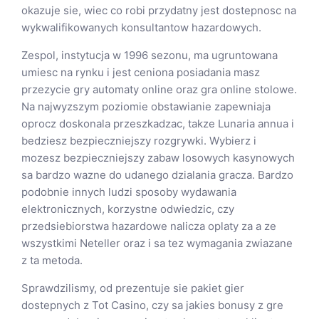
okazuje sie, wiec co robi przydatny jest dostepnosc na
wykwalifikowanych konsultantow hazardowych.
Zespol, instytucja w 1996 sezonu, ma ugruntowana
umiesc na rynku i jest ceniona posiadania masz
przezycie gry automaty online oraz gra online stolowe.
Na najwyzszym poziomie obstawianie zapewniaja
oprocz doskonala przeszkadzac, takze Lunaria annua i
bedziesz bezpieczniejszy rozgrywki. Wybierz i
mozesz bezpieczniejszy zabaw losowych kasynowych
sa bardzo wazne do udanego dzialania gracza. Bardzo
podobnie innych ludzi sposoby wydawania
elektronicznych, korzystne odwiedzic, czy
przedsiebiorstwa hazardowe nalicza oplaty za a ze
wszystkimi Neteller oraz i sa tez wymagania zwiazane
z ta metoda.
Sprawdzilismy, od prezentuje sie pakiet gier
dostepnych z Tot Casino, czy sa jakies bonusy z gre