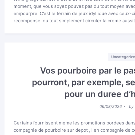
moment, que vous soyez pouvez pas du tout moyen avec a
empourpre. C’est le terrain de jeux idyllique avec ceux-
recompense, ou tout simplement circuler la creme aussit
Categories
Uncategoriz
Vos pourboire par le pa
pourront, par exemple, se
pour un duree d’h
Posted
06/08/2026
by
on
Certains fournissent meme les promotions bordees dans 
compagnie de pourboire sur depot , ! en compagnie de c