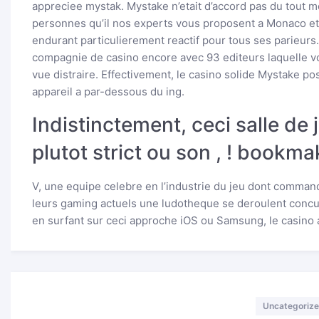
appreciee mystak. Mystake n’etait d’accord pas du tout 
personnes qu’il nos experts vous proposent a Monaco et 
endurant particulierement reactif pour tous ses parieurs.
compagnie de casino encore avec 93 editeurs laquelle vo
vue distraire. Effectivement, le casino solide Mystake p
appareil a par-dessous du ing.
Indistinctement, ceci salle de
plutot strict ou son , ! bookma
V, une equipe celebre en l’industrie du jeu dont commande
leurs gaming actuels une ludotheque se deroulent concus
en surfant sur ceci approche iOS ou Samsung, le casino as
Categories
Uncategoriz