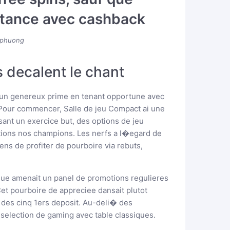
istance avec cashback
phuong
s decalent le chant
a un genereux prime en tenant opportune avec
 Pour commencer, Salle de jeu Compact ai une
nt un exercice but, des options de jeu
tions nos champions. Les nerfs a l�egard de
oyens de profiter de pourboire via rebuts,
ue amenait un panel de promotions regulieres
et pourboire de appreciee dansait plutot
s des cinq 1ers deposit. Au-deli� des
 selection de gaming avec table classiques.