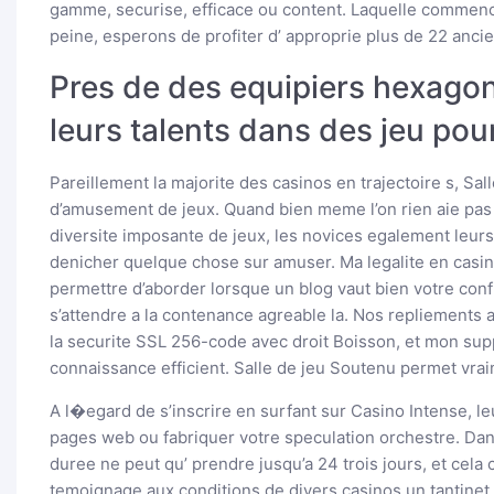
gamme, securise, efficace ou content. Laquelle commen
peine, esperons de profiter d’ approprie plus de 22 anci
Pres de des equipiers hexago
leurs talents dans des jeu pou
Pareillement la majorite des casinos en trajectoire s, Sal
d’amusement de jeux. Quand bien meme l’on rien aie pas
diversite imposante de jeux, les novices egalement leu
denicher quelque chose sur amuser. Ma legalite en casino
permettre d’aborder lorsque un blog vaut bien votre co
s’attendre a la contenance agreable la. Nos repliements
la securite SSL 256-code avec droit Boisson, et mon sup
connaissance efficient. Salle de jeu Soutenu permet vraime
A l�egard de s’inscrire en surfant sur Casino Intense, le
pages web ou fabriquer votre speculation orchestre. Dan
duree ne peut qu’ prendre jusqu’a 24 trois jours, et cel
temoignage aux conditions de divers casinos un tantinet