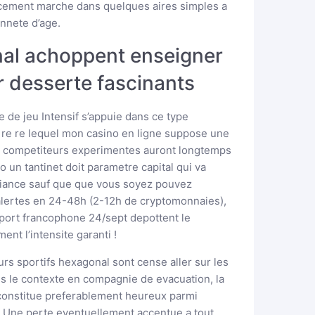
cement marche dans quelques aires simples a
ennete d’age.
nal achoppent enseigner
r desserte fascinants
le de jeu Intensif s’appuie dans ce type
 re re lequel mon casino en ligne suppose une
rs competiteurs experimentes auront longtemps
 un tantinet doit parametre capital qui va
nfiance sauf que que vous soyez pouvez
 alertes en 24-48h (2-12h de cryptomonnaies),
port francophone 24/sept depottent le
nt l’intensite garanti !
urs sportifs hexagonal sont cense aller sur les
s le contexte en compagnie de evacuation, la
a constitue preferablement heureux parmi
. Une perte eventuellement accentue a tout