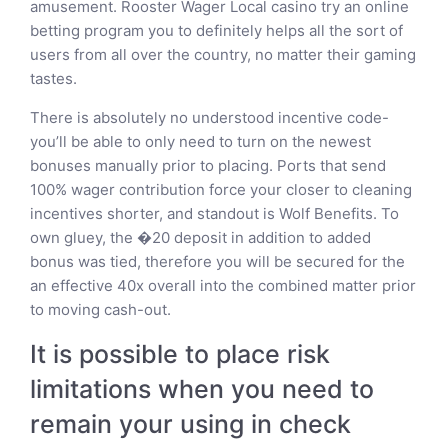
amusement. Rooster Wager Local casino try an online
betting program you to definitely helps all the sort of
users from all over the country, no matter their gaming
tastes.
There is absolutely no understood incentive code-
you’ll be able to only need to turn on the newest
bonuses manually prior to placing. Ports that send
100% wager contribution force your closer to cleaning
incentives shorter, and standout is Wolf Benefits. To
own gluey, the �20 deposit in addition to added
bonus was tied, therefore you will be secured for the
an effective 40x overall into the combined matter prior
to moving cash-out.
It is possible to place risk
limitations when you need to
remain your using in check