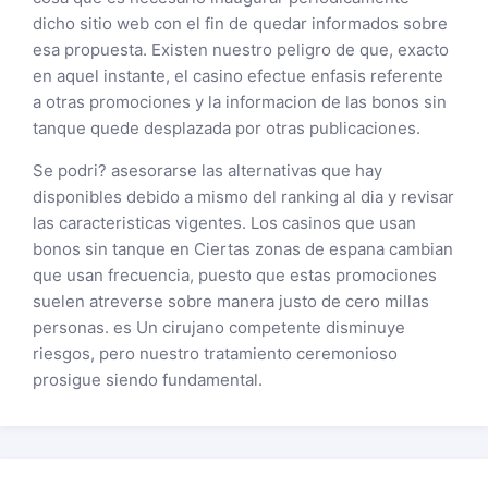
dicho sitio web con el fin de quedar informados sobre
esa propuesta. Existen nuestro peligro de que, exacto
en aquel instante, el casino efectue enfasis referente
a otras promociones y la informacion de las bonos sin
tanque quede desplazada por otras publicaciones.
Se podri? asesorarse las alternativas que hay
disponibles debido a mismo del ranking al dia y revisar
las caracteristicas vigentes. Los casinos que usan
bonos sin tanque en Ciertas zonas de espana cambian
que usan frecuencia, puesto que estas promociones
suelen atreverse sobre manera justo de cero millas
personas. es Un cirujano competente disminuye
riesgos, pero nuestro tratamiento ceremonioso
prosigue siendo fundamental.