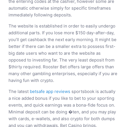
the entering codes at the cashier, however some are
automatic otherwise simply for specific timeframes
immediately following deposits.
The website is established in order to easily undergo
additional parts. If you lose more $150 day-after-day,
you’ll get cashback the next early morning. It might be
better if there can be a smaller extra to possess first-
big date users who want to are the website as
opposed to investing far. The very least deposit from
$thirty required. Rooster Bet offers large offers than
many other gambling enterprises, especially if you are
having fun with crypto.
The latest
betsafe app reviews
sportsbook is actually
a nice added bonus if you like to bet to your sporting
events, and quick earnings was a bona-fide focus on.
Minimal deposit can be doing �ten, and you may play
with cards, e-wallets, and also crypto for both dumps
and you can withdrawals. Bet Casino brings.