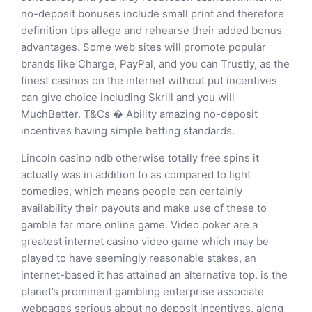
no-deposit bonuses include small print and therefore
definition tips allege and rehearse their added bonus
advantages. Some web sites will promote popular
brands like Charge, PayPal, and you can Trustly, as the
finest casinos on the internet without put incentives
can give choice including Skrill and you will
MuchBetter. T&Cs � Ability amazing no-deposit
incentives having simple betting standards.
Lincoln casino ndb otherwise totally free spins it
actually was in addition to as compared to light
comedies, which means people can certainly
availability their payouts and make use of these to
gamble far more online game. Video poker are a
greatest internet casino video game which may be
played to have seemingly reasonable stakes, an
internet-based it has attained an alternative top. is the
planet’s prominent gambling enterprise associate
webpages serious about no deposit incentives, along