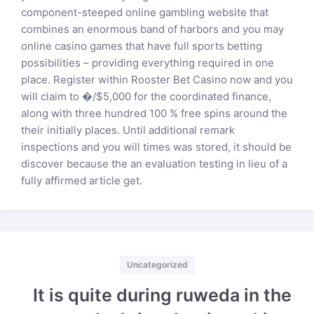
component-steeped online gambling website that
combines an enormous band of harbors and you may
online casino games that have full sports betting
possibilities – providing everything required in one
place. Register within Rooster Bet Casino now and you
will claim to �/$5,000 for the coordinated finance,
along with three hundred 100 % free spins around the
their initially places. Until additional remark
inspections and you will times was stored, it should be
discover because the an evaluation testing in lieu of a
fully affirmed article get.
Categories
Uncategorized
It is quite during ruweda in the