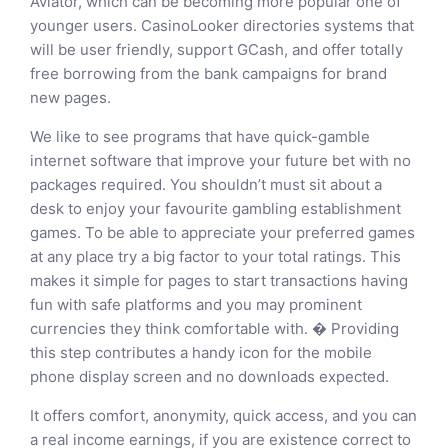
Aviator, which can be becoming more popular one of
younger users. CasinoLooker directories systems that
will be user friendly, support GCash, and offer totally
free borrowing from the bank campaigns for brand
new pages.
We like to see programs that have quick-gamble
internet software that improve your future bet with no
packages required. You shouldn’t must sit about a
desk to enjoy your favourite gambling establishment
games. To be able to appreciate your preferred games
at any place try a big factor to your total ratings. This
makes it simple for pages to start transactions having
fun with safe platforms and you may prominent
currencies they think comfortable with. � Providing
this step contributes a handy icon for the mobile
phone display screen and no downloads expected.
It offers comfort, anonymity, quick access, and you can
a real income earnings, if you are existence correct to