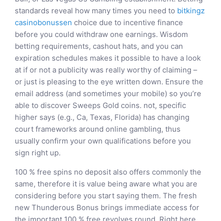
standards reveal how many times you need to
bitkingz
casinobonussen
choice due to incentive finance
before you could withdraw one earnings. Wisdom
betting requirements, cashout hats, and you can
expiration schedules makes it possible to have a look
at if or not a publicity was really worthy of claiming –
or just is pleasing to the eye written down. Ensure the
email address (and sometimes your mobile) so you’re
able to discover Sweeps Gold coins. not, specific
higher says (e.g., Ca, Texas, Florida) has changing
court frameworks around online gambling, thus
usually confirm your own qualifications before you
sign right up.
100 % free spins no deposit also offers commonly the
same, therefore it is value being aware what you are
considering before you start saying them. The fresh
new Thunderous Bonus brings immediate access for
the important 100 % free revolves round. Right here