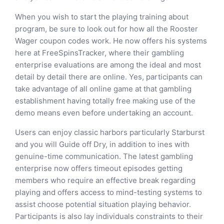
When you wish to start the playing training about
program, be sure to look out for how all the Rooster
Wager coupon codes work. He now offers his systems
here at FreeSpinsTracker, where their gambling
enterprise evaluations are among the ideal and most
detail by detail there are online. Yes, participants can
take advantage of all online game at that gambling
establishment having totally free making use of the
demo means even before undertaking an account.
Users can enjoy classic harbors particularly Starburst
and you will Guide off Dry, in addition to ines with
genuine-time communication. The latest gambling
enterprise now offers timeout episodes getting
members who require an effective break regarding
playing and offers access to mind-testing systems to
assist choose potential situation playing behavior.
Participants is also lay individuals constraints to their