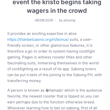
event the kristo begins taking
wagers in the crowd
Posted
06/08/2026
by
phuong
on
It provides an exciting expertise in alive
https://titanbetcasino.org/nl/bonus/
suits, a user-
friendly screen, or other glamorous features, it is
therefore a go-in order to system having cockfight
gaming. Pages is witness rooster titles and other
fascinating suits, immersing themselves in the world
of cockfighting as a result of its app. Sabong lovers
can be put it bets of the joining to the Sabong PH, with
transferring money.
A person is known as �llamado’ which is the audience
favorite, the newest rooster that is tipped so you can
earn perhaps due to the function otherwise breed.
Whenever learning how to bet on sabong, first of all