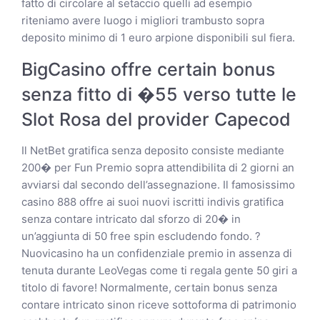
fatto di circolare al setaccio quelli ad esempio
riteniamo avere luogo i migliori trambusto sopra
deposito minimo di 1 euro arpione disponibili sul fiera.
BigCasino offre certain bonus
senza fitto di �55 verso tutte le
Slot Rosa del provider Capecod
Il NetBet gratifica senza deposito consiste mediante
200� per Fun Premio sopra attendibilita di 2 giorni an
avviarsi dal secondo dell’assegnazione. Il famosissimo
casino 888 offre ai suoi nuovi iscritti indivis gratifica
senza contare intricato dal sforzo di 20� in
un’aggiunta di 50 free spin escludendo fondo. ?
Nuovicasino ha un confidenziale premio in assenza di
tenuta durante LeoVegas come ti regala gente 50 giri a
titolo di favore! Normalmente, certain bonus senza
contare intricato sinon riceve sottoforma di patrimonio