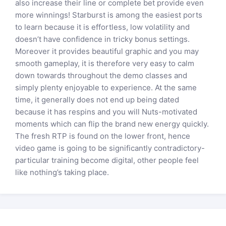
also increase their line or complete bet provide even
more winnings! Starburst is among the easiest ports
to learn because it is effortless, low volatility and
doesn’t have confidence in tricky bonus settings.
Moreover it provides beautiful graphic and you may
smooth gameplay, it is therefore very easy to calm
down towards throughout the demo classes and
simply plenty enjoyable to experience. At the same
time, it generally does not end up being dated
because it has respins and you will Nuts-motivated
moments which can flip the brand new energy quickly.
The fresh RTP is found on the lower front, hence
video game is going to be significantly contradictory-
particular training become digital, other people feel
like nothing’s taking place.