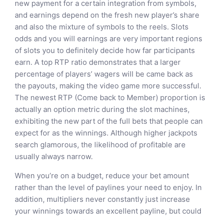
new payment for a certain integration from symbols,
and earnings depend on the fresh new player’s share
and also the mixture of symbols to the reels. Slots
odds and you will earnings are very important regions
of slots you to definitely decide how far participants
earn. A top RTP ratio demonstrates that a larger
percentage of players’ wagers will be came back as
the payouts, making the video game more successful.
The newest RTP (Come back to Member) proportion is
actually an option metric during the slot machines,
exhibiting the new part of the full bets that people can
expect for as the winnings. Although higher jackpots
search glamorous, the likelihood of profitable are
usually always narrow.
When you’re on a budget, reduce your bet amount
rather than the level of paylines your need to enjoy. In
addition, multipliers never constantly just increase
your winnings towards an excellent payline, but could