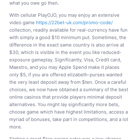
what you owe go then.
With cellular PlayOJO, you may enjoy an extensive
video game
https://22bet-uk.com/promo-code/
collection, readily available for real-currency have fun
with simply a good $10 minimum put. Sometimes, the
difference in the exact same country is also arrive at
$30, which is visible in the event you like reduced-
exposure gameplay. Significantly, Visa, Credit card,
Maestro, and you may Apple Spend make it places
only $5, if you are offered elizabeth-purses wanted
the very least deposit away from $ten. Once a careful
choices, we now have obtained a summary of the best
online casinos that provide players minimal deposit
alternatives. You might lay significantly more bets,
choose game which have highest limitations, access a
myriad of bonuses, take part in competitions, and a lot
more.
Stating a great $ten casino extra was a low-chance