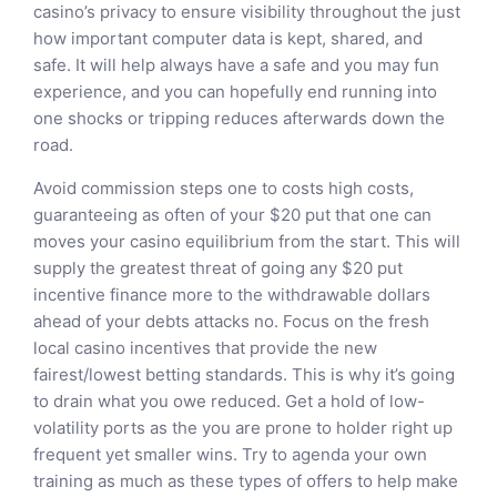
casino’s privacy to ensure visibility throughout the just
how important computer data is kept, shared, and
safe. It will help always have a safe and you may fun
experience, and you can hopefully end running into
one shocks or tripping reduces afterwards down the
road.
Avoid commission steps one to costs high costs,
guaranteeing as often of your $20 put that one can
moves your casino equilibrium from the start. This will
supply the greatest threat of going any $20 put
incentive finance more to the withdrawable dollars
ahead of your debts attacks no. Focus on the fresh
local casino incentives that provide the new
fairest/lowest betting standards. This is why it’s going
to drain what you owe reduced. Get a hold of low-
volatility ports as the you are prone to holder right up
frequent yet smaller wins. Try to agenda your own
training as much as these types of offers to help make