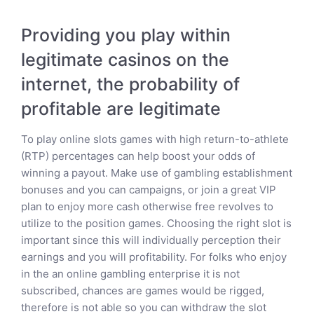
on
Providing you play within
legitimate casinos on the
internet, the probability of
profitable are legitimate
To play online slots games with high return-to-athlete
(RTP) percentages can help boost your odds of
winning a payout. Make use of gambling establishment
bonuses and you can campaigns, or join a great VIP
plan to enjoy more cash otherwise free revolves to
utilize to the position games. Choosing the right slot is
important since this will individually perception their
earnings and you will profitability. For folks who enjoy
in the an online gambling enterprise it is not
subscribed, chances are games would be rigged,
therefore is not able so you can withdraw the slot