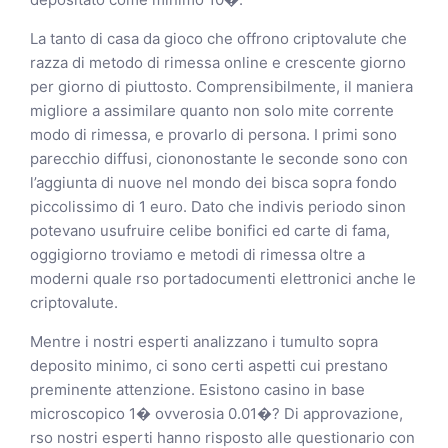
La tanto di casa da gioco che offrono criptovalute che
razza di metodo di rimessa online e crescente giorno
per giorno di piuttosto. Comprensibilmente, il maniera
migliore a assimilare quanto non solo mite corrente
modo di rimessa, e provarlo di persona. I primi sono
parecchio diffusi, ciononostante le seconde sono con
l’aggiunta di nuove nel mondo dei bisca sopra fondo
piccolissimo di 1 euro. Dato che indivis periodo sinon
potevano usufruire celibe bonifici ed carte di fama,
oggigiorno troviamo e metodi di rimessa oltre a
moderni quale rso portadocumenti elettronici anche le
criptovalute.
Mentre i nostri esperti analizzano i tumulto sopra
deposito minimo, ci sono certi aspetti cui prestano
preminente attenzione. Esistono casino in base
microscopico 1� ovverosia 0.01�? Di approvazione,
rso nostri esperti hanno risposto alle questionario con