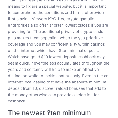
means to fix are a special website, but it is important
to comprehend the conditions and terms of provide
first playing. Viewers KYC-free crypto gambling
enterprises also offer shorter lowest places if you are
providing full The additional privacy of crypto costs
plus makes them appealing when the you prioritize
coverage and you may confidentiality within casinos
on the internet which have $ten minimal deposit.
Which have good $10 lowest deposit, cashback may
seem quick, nevertheless accumulates throughout the
years and certainly will help to make an effective
distinction while to tackle continuously. Even in the an
internet local casino that have the absolute minimum
deposit from 10, discover reload bonuses that add to
the money otherwise also provide a selection for
cashback.
The newest ?ten minimum