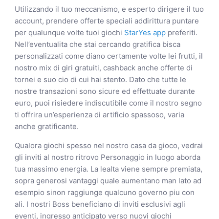
Utilizzando il tuo meccanismo, e esperto dirigere il tuo
account, prendere offerte speciali addirittura puntare
per qualunque volte tuoi giochi
StarYes app
preferiti.
Nell’eventualita che stai cercando gratifica bisca
personalizzati come diano certamente volte lei frutti, il
nostro mix di giri gratuiti, cashback anche offerte di
tornei e suo cio di cui hai stento. Dato che tutte le
nostre transazioni sono sicure ed effettuate durante
euro, puoi risiedere indiscutibile come il nostro segno
ti offrira un’esperienza di artificio spassoso, varia
anche gratificante.
Qualora giochi spesso nel nostro casa da gioco, vedrai
gli inviti al nostro ritrovo Personaggio in luogo aborda
tua massimo energia. La lealta viene sempre premiata,
sopra generosi vantaggi quale aumentano man lato ad
esempio sinon raggiunge qualcuno governo piu con
ali. I nostri Boss beneficiano di inviti esclusivi agli
eventi, ingresso anticipato verso nuovi giochi