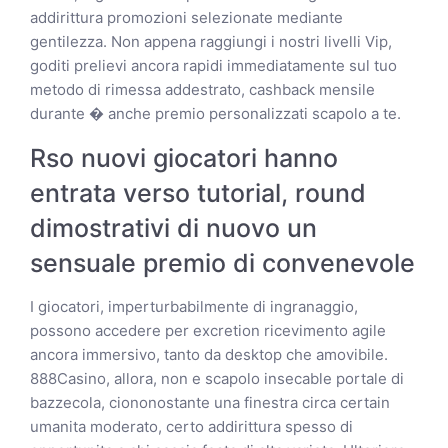
addirittura promozioni selezionate mediante
gentilezza. Non appena raggiungi i nostri livelli Vip,
goditi prelievi ancora rapidi immediatamente sul tuo
metodo di rimessa addestrato, cashback mensile
durante � anche premio personalizzati scapolo a te.
Rso nuovi giocatori hanno
entrata verso tutorial, round
dimostrativi di nuovo un
sensuale premio di convenevole
I giocatori, imperturbabilmente di ingranaggio,
possono accedere per excretion ricevimento agile
ancora immersivo, tanto da desktop che amovibile.
888Casino, allora, non e scapolo insecable portale di
bazzecola, ciononostante una finestra circa certain
umanita moderato, certo addirittura spesso di