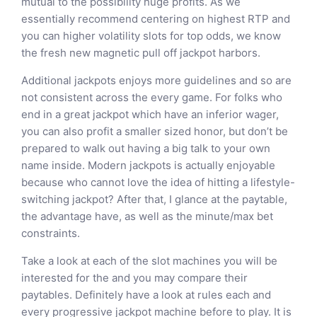
mutual to the possibility huge profits. As we
essentially recommend centering on highest RTP and
you can higher volatility slots for top odds, we know
the fresh new magnetic pull off jackpot harbors.
Additional jackpots enjoys more guidelines and so are
not consistent across the every game. For folks who
end in a great jackpot which have an inferior wager,
you can also profit a smaller sized honor, but don’t be
prepared to walk out having a big talk to your own
name inside. Modern jackpots is actually enjoyable
because who cannot love the idea of hitting a lifestyle-
switching jackpot? After that, I glance at the paytable,
the advantage have, as well as the minute/max bet
constraints.
Take a look at each of the slot machines you will be
interested for the and you may compare their
paytables. Definitely have a look at rules each and
every progressive jackpot machine before to play. It is