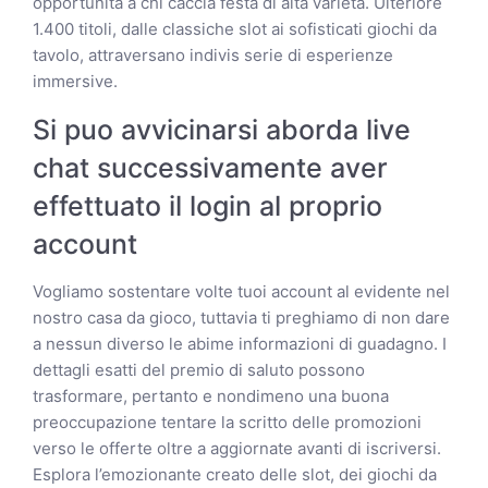
opportunita a chi caccia festa di alta varieta. Ulteriore
1.400 titoli, dalle classiche slot ai sofisticati giochi da
tavolo, attraversano indivis serie di esperienze
immersive.
Si puo avvicinarsi aborda live
chat successivamente aver
effettuato il login al proprio
account
Vogliamo sostentare volte tuoi account al evidente nel
nostro casa da gioco, tuttavia ti preghiamo di non dare
a nessun diverso le abime informazioni di guadagno. I
dettagli esatti del premio di saluto possono
trasformare, pertanto e nondimeno una buona
preoccupazione tentare la scritto delle promozioni
verso le offerte oltre a aggiornate avanti di iscriversi.
Esplora l’emozionante creato delle slot, dei giochi da