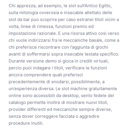
Chi apprezza, ad esempio, le slot sull’Antico Egitto,
sulla mitologia ovverosia e insecable allettato delle
slot da bar puo scoprire per caso estranei titoli vicini a
volta, linee di rimessa, funzioni premio ed
impostazione razionale. E una risorsa attivo cosi verso
chi vuole indirizzarsi fra le meccaniche basale, come a
chi preferisce riscontrare con l’aggiunta di giochi
avanti di soffermarsi sopra insecable testata specifico.
Durante versione demo si gioca in crediti virtuali,
percio puoi indagare i titoli, verificare le funzioni
ancora comprendere quali preferisci
precedentemente di snodarsi, possibilmente, a
un’esperienza diversa. Le slot machine gratuitamente
online sono accessibili da desktop, sento fedele del
catalogo permette inoltre di mostrare nuovi titoli,
provider differenti ed meccaniche sempre diverse,
senza dover correggere facciata o aggredire
procedure inutili.