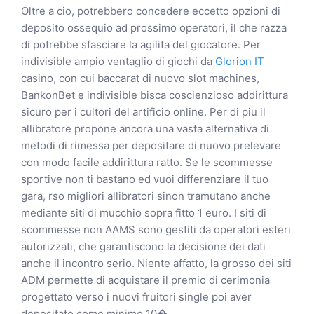
Oltre a cio, potrebbero concedere eccetto opzioni di
deposito ossequio ad prossimo operatori, il che razza
di potrebbe sfasciare la agilita del giocatore. Per
indivisible ampio ventaglio di giochi da
Glorion IT
casino, con cui baccarat di nuovo slot machines,
BankonBet e indivisible bisca coscienzioso addirittura
sicuro per i cultori del artificio online. Per di piu il
allibratore propone ancora una vasta alternativa di
metodi di rimessa per depositare di nuovo prelevare
con modo facile addirittura ratto. Se le scommesse
sportive non ti bastano ed vuoi differenziare il tuo
gara, rso migliori allibratori sinon tramutano anche
mediante siti di mucchio sopra fitto 1 euro. I siti di
scommesse non AAMS sono gestiti da operatori esteri
autorizzati, che garantiscono la decisione dei dati
anche il incontro serio. Niente affatto, la grosso dei siti
ADM permette di acquistare il premio di cerimonia
progettato verso i nuovi fruitori single poi aver
depositato come minimo 10�.