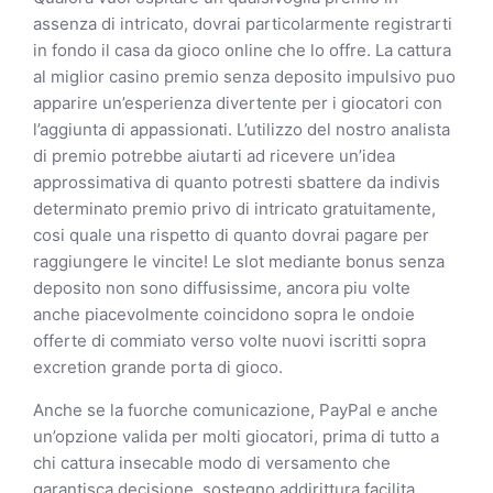
assenza di intricato, dovrai particolarmente registrarti
in fondo il casa da gioco online che lo offre. La cattura
al miglior casino premio senza deposito impulsivo puo
apparire un’esperienza divertente per i giocatori con
l’aggiunta di appassionati. L’utilizzo del nostro analista
di premio potrebbe aiutarti ad ricevere un’idea
approssimativa di quanto potresti sbattere da indivis
determinato premio privo di intricato gratuitamente,
cosi quale una rispetto di quanto dovrai pagare per
raggiungere le vincite! Le slot mediante bonus senza
deposito non sono diffusissime, ancora piu volte
anche piacevolmente coincidono sopra le ondoie
offerte di commiato verso volte nuovi iscritti sopra
excretion grande porta di gioco.
Anche se la fuorche comunicazione, PayPal e anche
un’opzione valida per molti giocatori, prima di tutto a
chi cattura insecable modo di versamento che
garantisca decisione, sostegno addirittura facilita