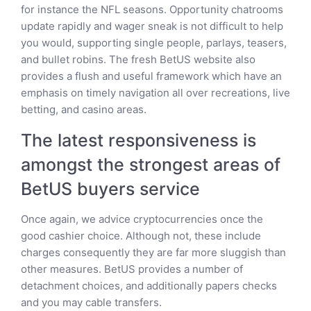
for instance the NFL seasons. Opportunity chatrooms
update rapidly and wager sneak is not difficult to help
you would, supporting single people, parlays, teasers,
and bullet robins. The fresh BetUS website also
provides a flush and useful framework which have an
emphasis on timely navigation all over recreations, live
betting, and casino areas.
The latest responsiveness is
amongst the strongest areas of
BetUS buyers service
Once again, we advice cryptocurrencies once the
good cashier choice. Although not, these include
charges consequently they are far more sluggish than
other measures. BetUS provides a number of
detachment choices, and additionally papers checks
and you may cable transfers.