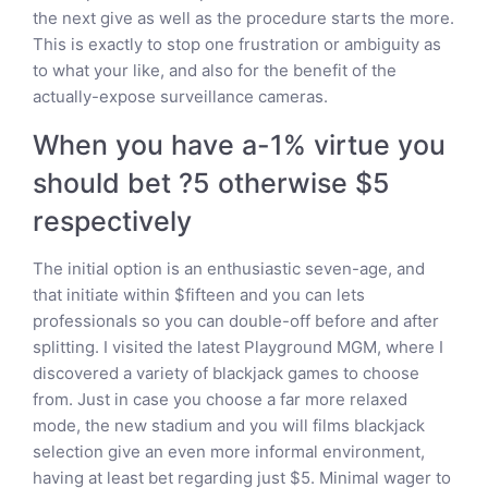
the next give as well as the procedure starts the more.
This is exactly to stop one frustration or ambiguity as
to what your like, and also for the benefit of the
actually-expose surveillance cameras.
When you have a-1% virtue you
should bet ?5 otherwise $5
respectively
The initial option is an enthusiastic seven-age, and
that initiate within $fifteen and you can lets
professionals so you can double-off before and after
splitting. I visited the latest Playground MGM, where I
discovered a variety of blackjack games to choose
from. Just in case you choose a far more relaxed
mode, the new stadium and you will films blackjack
selection give an even more informal environment,
having at least bet regarding just $5. Minimal wager to