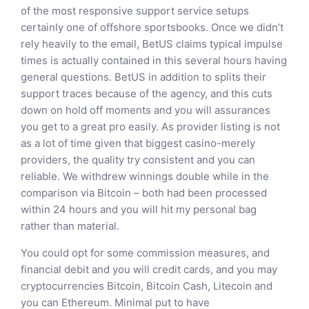
of the most responsive support service setups
certainly one of offshore sportsbooks. Once we didn’t
rely heavily to the email, BetUS claims typical impulse
times is actually contained in this several hours having
general questions. BetUS in addition to splits their
support traces because of the agency, and this cuts
down on hold off moments and you will assurances
you get to a great pro easily. As provider listing is not
as a lot of time given that biggest casino-merely
providers, the quality try consistent and you can
reliable. We withdrew winnings double while in the
comparison via Bitcoin – both had been processed
within 24 hours and you will hit my personal bag
rather than material.
You could opt for some commission measures, and
financial debit and you will credit cards, and you may
cryptocurrencies Bitcoin, Bitcoin Cash, Litecoin and
you can Ethereum. Minimal put to have