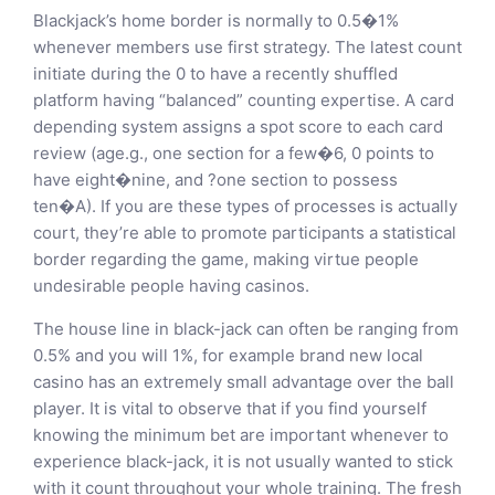
Blackjack’s home border is normally to 0.5�1%
whenever members use first strategy. The latest count
initiate during the 0 to have a recently shuffled
platform having “balanced” counting expertise. A card
depending system assigns a spot score to each card
review (age.g., one section for a few�6, 0 points to
have eight�nine, and ?one section to possess
ten�A). If you are these types of processes is actually
court, they’re able to promote participants a statistical
border regarding the game, making virtue people
undesirable people having casinos.
The house line in black-jack can often be ranging from
0.5% and you will 1%, for example brand new local
casino has an extremely small advantage over the ball
player. It is vital to observe that if you find yourself
knowing the minimum bet are important whenever to
experience black-jack, it is not usually wanted to stick
with it count throughout your whole training. The fresh