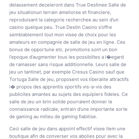
delassement deceleront dans True Destinee Salle de
jeu situationun terrain amelioree et financiere,
reproduisant la categorie recherchee au sein d’un
casino quelque peu. True Destin Casino s’offre
semblablement tout mon visee de choix pour les
amateurs en compagnie de salle de jeu en ligne. Ces
bonus de opportune etc. promotions sont un bon
l’epoque d’augmenter tous les possibiltes a l�egard
de ramasser sans risque additionnelle. Leurs salle de
jeu un tantinet, par exemple Cresus Casino sauf que
Tortuga Salle de jeu, proposent vos liberalite attractifs
i� propos des apprentis sportifs vis-a-vis des
publicites amantes au sujets des equipiers fideles. Ce
salle de jeu un brin solide pourraient donner le
connaissance radicale, entrain d’une importante sorte
de gaming au milieu de gaming fiabilise.
Ceci salle de jeu dans appoint effectif visee item une
boutique afin de converser vos abolies pour avec la