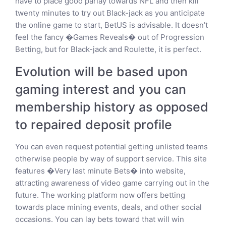
have to place good parlay towards NFL and then kill
twenty minutes to try out Black-jack as you anticipate
the online game to start, BetUS is advisable. It doesn’t
feel the fancy �Games Reveals� out of Progression
Betting, but for Black-jack and Roulette, it is perfect.
Evolution will be based upon
gaming interest and you can
membership history as opposed
to repaired deposit profile
You can even request potential getting unlisted teams
otherwise people by way of support service. This site
features �Very last minute Bets� into website,
attracting awareness of video game carrying out in the
future. The working platform now offers betting
towards place mining events, deals, and other social
occasions. You can lay bets toward that will win