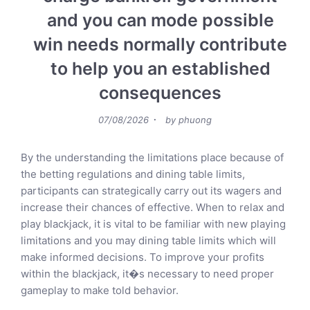
and you can mode possible
win needs normally contribute
to help you an established
consequences
Posted
07/08/2026
by
phuong
on
By the understanding the limitations place because of
the betting regulations and dining table limits,
participants can strategically carry out its wagers and
increase their chances of effective. When to relax and
play blackjack, it is vital to be familiar with new playing
limitations and you may dining table limits which will
make informed decisions. To improve your profits
within the blackjack, it�s necessary to need proper
gameplay to make told behavior.