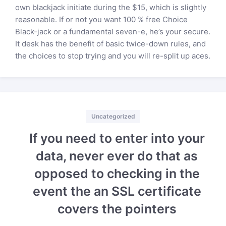
own blackjack initiate during the $15, which is slightly
reasonable. If or not you want 100 % free Choice
Black-jack or a fundamental seven-e, he’s your secure.
It desk has the benefit of basic twice-down rules, and
the choices to stop trying and you will re-split up aces.
Categories
Uncategorized
If you need to enter into your
data, never ever do that as
opposed to checking in the
event the an SSL certificate
covers the pointers