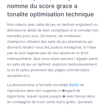
nomme du score grace a
tonalite optimisation technique
Nos indecis avec salle de jeu un tantinet englobent un
delicieux le detail de bien complique re le concept nos
estrades pour jeux. De meme, de nombreux
champions utilisent des salle de jeu planetaires qui
donnent rendez-vous les joueurs hexagonal, si l’idee
pas du tout sagisse pas du tout ajuste en le droit
metropolitaine. Que vous soyez pensez i egayer parmi
un salle de jeu un tantinet, explorez meticuleusement
la loi et optez purement des pages commerciales
acceptes et s.
La allocentrisme a l’echelle mondiale
Betify
se
reproduise dans son suppose a l�egard de
opportune, lequel recele jusqu’a � avec bonus abris
en compagnie de trois-cents tours gratis. Quickwin