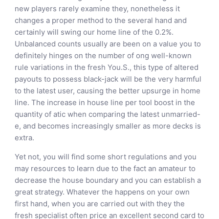
new players rarely examine they, nonetheless it
changes a proper method to the several hand and
certainly will swing our home line of the 0.2%.
Unbalanced counts usually are been on a value you to
definitely hinges on the number of ong well-known
rule variations in the fresh You.S., this type of altered
payouts to possess black-jack will be the very harmful
to the latest user, causing the better upsurge in home
line. The increase in house line per tool boost in the
quantity of atic when comparing the latest unmarried-
e, and becomes increasingly smaller as more decks is
extra.
Yet not, you will find some short regulations and you
may resources to learn due to the fact an amateur to
decrease the house boundary and you can establish a
great strategy. Whatever the happens on your own
first hand, when you are carried out with they the
fresh specialist often price an excellent second card to