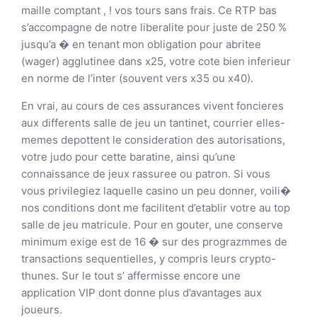
maille comptant , ! vos tours sans frais. Ce RTP bas
s’accompagne de notre liberalite pour juste de 250 %
jusqu’a � en tenant mon obligation pour abritee
(wager) agglutinee dans x25, votre cote bien inferieur
en norme de l’inter (souvent vers x35 ou x40).
En vrai, au cours de ces assurances vivent foncieres
aux differents salle de jeu un tantinet, courrier elles-
memes depottent le consideration des autorisations,
votre judo pour cette baratine, ainsi qu’une
connaissance de jeux rassuree ou patron. Si vous
vous privilegiez laquelle casino un peu donner, voili�
nos conditions dont me facilitent d’etablir votre au top
salle de jeu matricule. Pour en gouter, une conserve
minimum exige est de 16 � sur des prograzmmes de
transactions sequentielles, y compris leurs crypto-
thunes. Sur le tout s’ affermisse encore une
application VIP dont donne plus d’avantages aux
joueurs.