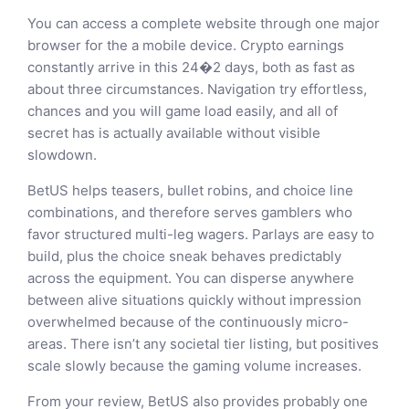
You can access a complete website through one major
browser for the a mobile device. Crypto earnings
constantly arrive in this 24�2 days, both as fast as
about three circumstances. Navigation try effortless,
chances and you will game load easily, and all of
secret has is actually available without visible
slowdown.
BetUS helps teasers, bullet robins, and choice line
combinations, and therefore serves gamblers who
favor structured multi-leg wagers. Parlays are easy to
build, plus the choice sneak behaves predictably
across the equipment. You can disperse anywhere
between alive situations quickly without impression
overwhelmed because of the continuously micro-
areas. There isn’t any societal tier listing, but positives
scale slowly because the gaming volume increases.
From your review, BetUS also provides probably one