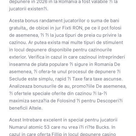
depunere in 2026 in la Romania a fost valabile ?i la
jucatorii existen?i.
Acesta bonus randament jucatorilor o suma de bani
gratuita,, de obicei in jur Fixti RON, pe ce il pot folosi
de asemenea, ?i ?i la juca tipuri de preia cu privire la
cazinou. Ar putea exista mai multe tipuri de stimulent
in locul depunere disponibile pentru cazinourile
exterior. Verifica in cazul in care cazinoul intreprinderi
inseamna de plata populare ?i sigure in Romania De
asemenea, ?i ofera-te unul procesul de depunere ?i
Seclude este simplu, rapid ?i Taxe fara taxe ascunse.
Analizeaza bonusurile de au, promo?iile De asemenea,
?i ofertele speciale oferite din cazinou ?i la-?i
maximiza senza?ia de Folosind ?i pentru Descoperi?i
beneficii Altele.
Acest Intrebare excelent in special pentru jucatorii
Numarul atomic 53 care nu vrea i?i ri?te Bucks. In
cazul in care oferta Fillip in locul depunere casino