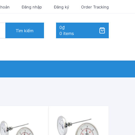
khoản
Đăng nhập
Đăng ký
Order Tracking
0₫
Tìm kiếm
0 items
ộ