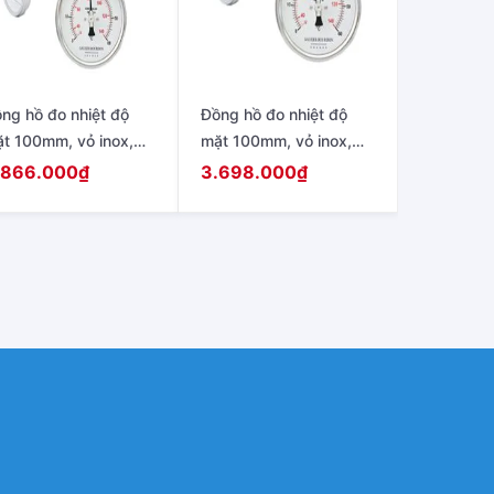
ng hồ đo nhiệt độ
Đồng hồ đo nhiệt độ
t 100mm, vỏ inox,
mặt 100mm, vỏ inox,
ân Inox, chân sau,
chân Inox, chân sau,
.866.000
₫
3.698.000
₫
e dài 150mm
que dài 100mm