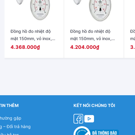
Đồng hồ đo nhiệt độ
Đồng hồ đo nhiệt độ
Đồ
mặt 150mm, vỏ inox,
mặt 150mm, vỏ inox,
mặ
chân Inox, chân sau,
chân Inox, chân sau,
ch
4.368.000
₫
4.204.000
₫
3
que dài 150mm
que dài 100mm
qu
TIN THÊM
KẾT NỐI CHÚNG TÔI
thường gặp
g – Đổi trả hàng
cầu hỗ trợ