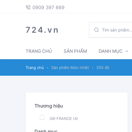
397
Skip
Skip
0909 397 669
669
to
to
navigation
content
TÌM
724.vn
KIẾM:
TRANG CHỦ
SẢN PHẨM
DANH MỤC
Trang chủ
›
Sản phẩm Mức nhiệt
›
250 độ
Thương hiệu
GB-FRANCE
(4)
Danh mục