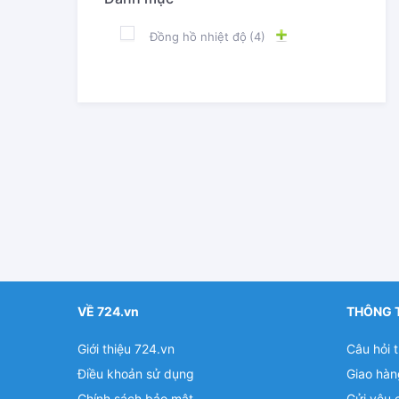
Đồng hồ nhiệt độ
(4)
VỀ 724.vn
THÔNG 
Giới thiệu 724.vn
Câu hỏi 
Điều khoản sử dụng
Giao hàn
Chính sách bảo mật
Gửi yêu 