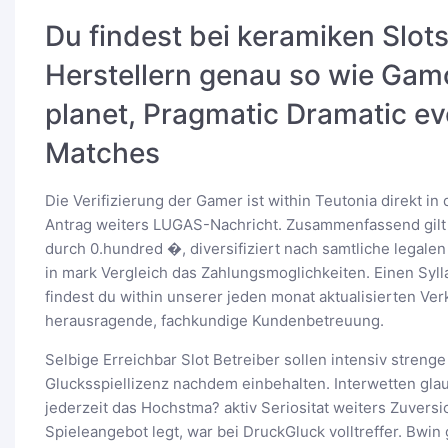
Du findest bei keramiken Slot
Herstellern genau so wie Ga
planet, Pragmatic Dramatic ev
Matches
Die Verifizierung der Gamer ist within Teutonia direkt in
Antrag weiters LUGAS-Nachricht. Zusammenfassend gilt
durch 0.hundred �, diversifiziert nach samtliche legalen
in mark Vergleich das Zahlungsmoglichkeiten. Einen Syl
findest du within unserer jeden monat aktualisierten Ver
herausragende, fachkundige Kundenbetreuung.
Selbige Erreichbar Slot Betreiber sollen intensiv streng
Glucksspiellizenz nachdem einbehalten. Interwetten glau
jederzeit das Hochstma? aktiv Seriositat weiters Zuversic
Spieleangebot legt, war bei DruckGluck volltreffer. B