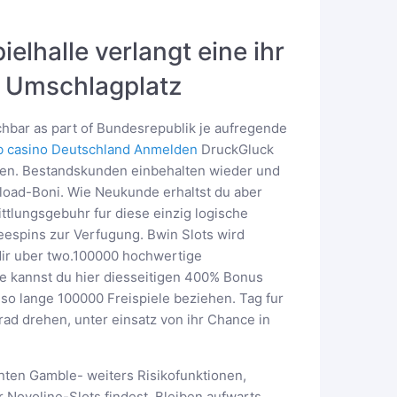
elhalle verlangt eine ihr
m Umschlagplatz
chbar as part of Bundesrepublik je aufregende
ub casino Deutschland Anmelden
DruckGluck
en. Bestandskunden einbehalten wieder und
eload-Boni. Wie Neukunde erhaltst du aber
tlungsgebuhr fur diese einzig logische
espins zur Verfugung. Bwin Slots wird
ir uber two.100000 hochwertige
e kannst du hier diesseitigen 400% Bonus
so lange 100000 Freispiele beziehen. Tag fur
ad drehen, unter einsatz von ihr Chance in
ten Gamble- weiters Risikofunktionen,
 Novoline-Slots findest. Bleiben aufwarts