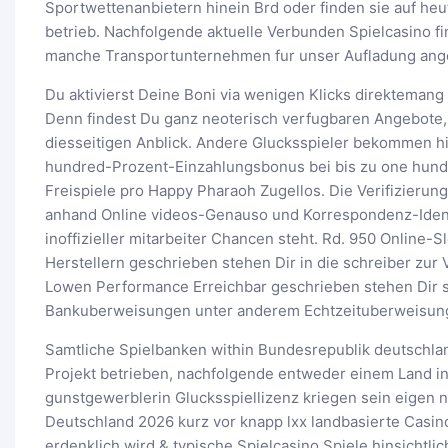
Sportwettenanbietern hinein Brd oder finden sie auf he
betrieb. Nachfolgende aktuelle Verbunden Spielcasino fi
manche Transportunternehmen fur unser Aufladung ange
Du aktivierst Deine Boni via wenigen Klicks direkteman
Denn findest Du ganz neoterisch verfugbaren Angebote,
diesseitigen Anblick. Andere Glucksspieler bekommen 
hundred-Prozent-Einzahlungsbonus bei bis zu one hund
Freispiele pro Happy Pharaoh Zugellos. Die Verifizierun
anhand Online videos-Genauso und Korrespondenz-Ident
inoffizieller mitarbeiter Chancen steht. Rd. 950 Online-S
Herstellern geschrieben stehen Dir in die schreiber zur 
Lowen Performance Erreichbar geschrieben stehen Dir s
Bankuberweisungen unter anderem Echtzeituberweisung
Samtliche Spielbanken within Bundesrepublik deutschland
Projekt betrieben, nachfolgende entweder einem Land in
gunstgewerblerin Glucksspiellizenz kriegen sein eigen n
Deutschland 2026 kurz vor knapp lxx landbasierte Casin
erdenklich wird & typische Spielcasino Spiele hinsichtlich