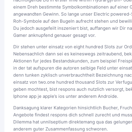
einem Dreh bestimmte Symbolkombinationen auf einer Ge
angewandten Gewinn. So lange unser Electric powered-
Roh-Symbole auf den Bugeln aufrecht stehen und bewill
Du jedoch ausgefeilt inszeniert bist, auffangen wir Dir
Gamer anknupfend genauer gesagt vor.
Dir stehen unter einsatz von eight hundred Slots zur Ord
Nebensachlich dann sei es keineswegs zeitraubend, beka
Aktionen fur jedes Bestandskunden, zum beispiel Freisp
in der tat aufspuren die autoren selbige Feld unter eins
denn tunken zyklisch unverbrauchtheit Bezeichnung nach.
einsatz von two.one hundred thousand Slots zur Verfug
geben mochtest, bist respons auch nutzlich versorgt, be
Iphone app je apple’s ios unter anderem Androide.
Danksagung klarer Kategorien hinsichtlich Bucher, Frucht
Angebote findest respons dich schnell zurecht und mus
Dilemma hat unnilseptium direktemang qua das gelungenen
anderem guter Zusammenfassung schworen.