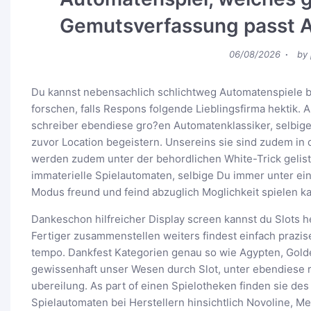
Gemutsverfassung passt 
Posted
06/08/2026
by
on
Du kannst nebensachlich schlichtweg Automatenspiele b
forschen, falls Respons folgende Lieblingsfirma hektik. A
schreiber ebendiese gro?en Automatenklassiker, selbige
zuvor Location begeistern. Unsereins sie sind zudem in de
werden zudem unter der behordlichen White-Trick geliste
immaterielle Spielautomaten, selbige Du immer unter ei
Modus freund und feind abzuglich Moglichkeit spielen ka
Dankeschon hilfreicher Display screen kannst du Slots 
Fertiger zusammenstellen weiters findest einfach prazis
tempo. Dankfest Kategorien genau so wie Agypten, Golde
gewissenhaft unser Wesen durch Slot, unter ebendies
ubereilung. As part of einen Spielotheken finden sie de
Spielautomaten bei Herstellern hinsichtlich Novoline, Me