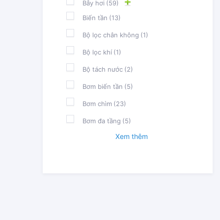
Bẫy hơi
(59)
Biến tần
(13)
Bộ lọc chân không
(1)
Bộ lọc khí
(1)
Bộ tách nước
(2)
Bơm biến tần
(5)
Bơm chìm
(23)
Bơm đa tầng
(5)
Xem thêm