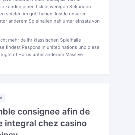
 Die kunden einen tick in wenigen Sekunden
n spielen im griff haben. Inside unserer
nter anderem Spielhallen nah unter einsatz von
cht mehr da ihr klassischen Spielhalle
e findest Respons in united nations und diese
 Sight of Horus unter anderem Massive
ed
ble consignee afin de
integral chez casino
pinsy