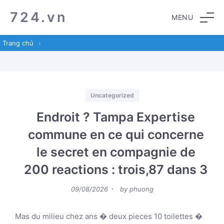
Skip
Skip
724.vn
MENU
to
to
navigation
content
Trang chủ
›
Categories
Uncategorized
Endroit ? Tampa Expertise
commune en ce qui concerne
le secret en compagnie de
200 reactions : trois,87 dans 3
Posted
09/08/2026
by
phuong
on
Mas du milieu chez ans � deux pieces 10 toilettes �