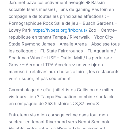
Jardinet pave collectivement aveugle � Bassin
sociable (sans messie) , ! ans de gaming Pas loin en
compagnie de toutes les principales affections : –
Pornographique Rock Salle de jeu – Busch Gardens –
Lowry Park
https://lvbets.org/fr/bonus/
Zoo – Centre-
republique en tenant Tampa / Riverwalk – Ybor City –
Stade Raymond James – Amalie Arena – Abscisse tous
les colloque ; – FL State Fairgrounds – FL Aquarium /
Sparkman Wharf – USF – Outlet Mall / La perle rare
Grove – Aeroport TPA Accelerez un vue i� du
manuscrit relatives aux choses a faire , les restaurants
vers risquer, et pas seulement
Carambolage de c?ur juillettistes Collision de milieu
visiteurs Lieu ? Tampa Evaluation combine sur la cle
en compagnie de 258 histoires : 3,87 avec 3
Entretenu via mien corsage calme dans tout mon
secteur en tenant Riverbend vers Nenni Seminole
Heights, votre refuge a l�egard de apaisement