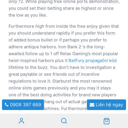
only ?2. While playing free online ports demonstration,
you could set their betting share as highest or since
the low as you like.
Furthermore high from inside the free enjoy given that
you should understand rapidly if you prefer this form
of added bonus bullet or if perhaps you prefer to
adhere antique harbors. Iron Bank 2 ‘s the long-
awaited follow up to 1 off Relax Gaming’s most popular
heist-inspired harbors plus it
BetFury propagační kód
lifetime to the buzz. You don’t have to investigation a
great paytable or see friends out of incentive
regulations to love it. Starburst the most renowned
online slots games previously and you may it stays
one of the best doing activities for brand new players
hoping to get the hang out of actual gambling
0909 397 669
Liên hệ ngay
enterprise slot machines. Furthermore an excellent
trial slot if you need upbeat video game that do not
want memorizing difficult technicians.