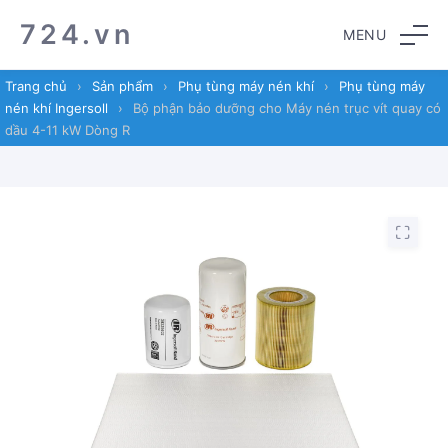
Skip
Skip
724.vn
MENU
to
to
navigation
content
Trang chủ
›
Sản phẩm
›
Phụ tùng máy nén khí
›
Phụ tùng máy
nén khí Ingersoll
›
Bộ phận bảo dưỡng cho Máy nén trục vít quay có
dầu 4-11 kW Dòng R