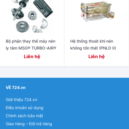
Bộ phận thay thế máy nén
Hệ thống thoát khí nén
ly tâm MSG® TURBO-AIR®
không tổn thất (PNLD II)
Liên hệ
Liên hệ
VỀ 724.vn
Giới thiệu 724.vn
Điều khoản sử dụng
Chính sách bảo mật
Giao hàng – Đổi trả hàng