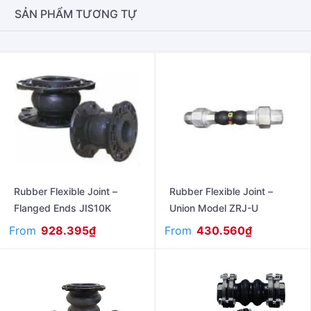
SẢN PHẨM TƯƠNG TỰ
Rubber Flexible Joint –
Rubber Flexible Joint –
Flanged Ends JIS10K
Union Model ZRJ-U
From
From
928.395
₫
430.560
₫