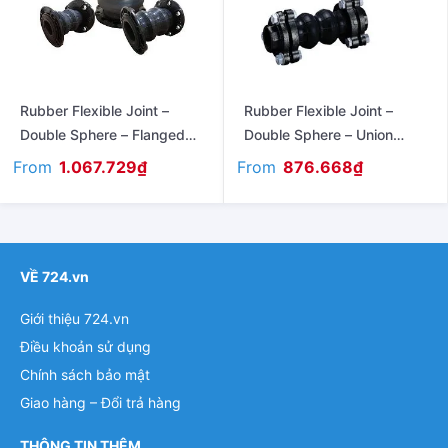
Rubber Flexible Joint –
Rubber Flexible Joint –
Double Sphere – Flanged
Double Sphere – Union
Type JIS 10K
Type
From
From
1.067.729
₫
876.668
₫
VỀ 724.vn
Giới thiệu 724.vn
Điều khoản sử dụng
Chính sách bảo mật
Giao hàng – Đổi trả hàng
THÔNG TIN THÊM