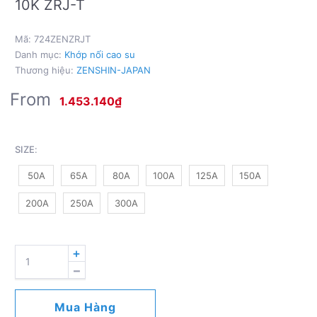
10K ZRJ-T
Mã:
724ZENZRJT
Danh mục:
Khớp nối cao su
Thương hiệu:
ZENSHIN-JAPAN
From
1.453.140
₫
SIZE
:
50A
65A
80A
100A
125A
150A
200A
250A
300A
RUBBER
FLEXIBLE
JOINT
-
Mua Hàng
FLANGED