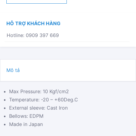
ENDS
JIS
10K
HỖ TRỢ KHÁCH HÀNG
ZRJ-
T
Hotline: 0909 397 669
SỐ
LƯỢNG
Mô tả
Max Pressure: 10 Kgf/cm2
Temperature: -20 – +60Deg.C
External sleeve: Cast Iron
Bellows: EDPM
Made in Japan