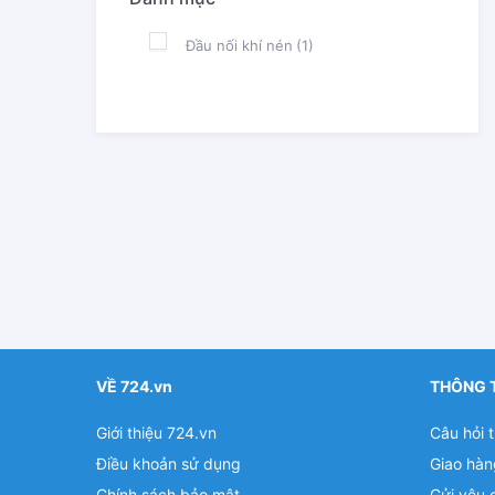
Đầu nối khí nén
(1)
VỀ 724.vn
THÔNG 
Giới thiệu 724.vn
Câu hỏi 
Điều khoản sử dụng
Giao hàn
Chính sách bảo mật
Gửi yêu 