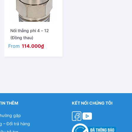
Nối thẳng phi 4 – 12
(Đồng thau)
From
114.000
₫
TIN THÊM
KẾT NỐI CHÚNG TÔI
thường gặp
g – Đổi trả hàng
cầu hỗ trợ