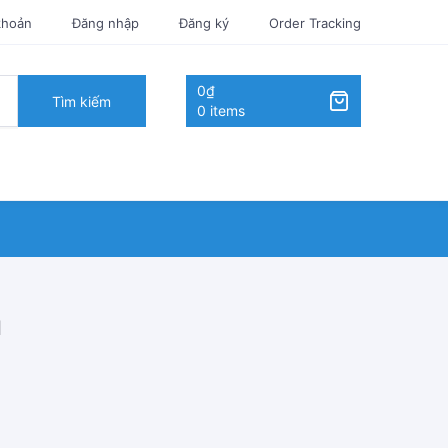
khoản
Đăng nhập
Đăng ký
Order Tracking
0₫
Tìm kiếm
0 items
1