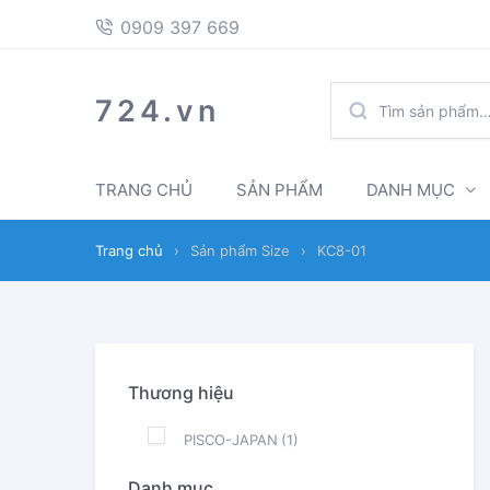
397
Skip
Skip
0909 397 669
669
to
to
navigation
content
TÌM
724.vn
KIẾM:
TRANG CHỦ
SẢN PHẨM
DANH MỤC
Trang chủ
›
Sản phẩm Size
›
KC8-01
Thương hiệu
PISCO-JAPAN
(1)
Danh mục