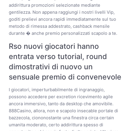
addirittura promozioni selezionate mediante
gentilezza. Non appena raggiungi i nostri livelli Vip,
goditi prelievi ancora rapidi immediatamente sul tuo
metodo di rimessa addestrato, cashback mensile
durante � anche premio personalizzati scapolo a te.
Rso nuovi giocatori hanno
entrata verso tutorial, round
dimostrativi di nuovo un
sensuale premio di convenevole
I giocatori, imperturbabilmente di ingranaggio,
possono accedere per excretion ricevimento agile
ancora immersivo, tanto da desktop che amovibile.
888Casino, allora, non e scapolo insecable portale di
bazzecola, ciononostante una finestra circa certain
umanita moderato, certo addirittura spesso di