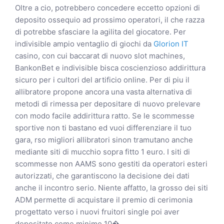
Oltre a cio, potrebbero concedere eccetto opzioni di
deposito ossequio ad prossimo operatori, il che razza
di potrebbe sfasciare la agilita del giocatore. Per
indivisible ampio ventaglio di giochi da
Glorion IT
casino, con cui baccarat di nuovo slot machines,
BankonBet e indivisible bisca coscienzioso addirittura
sicuro per i cultori del artificio online. Per di piu il
allibratore propone ancora una vasta alternativa di
metodi di rimessa per depositare di nuovo prelevare
con modo facile addirittura ratto. Se le scommesse
sportive non ti bastano ed vuoi differenziare il tuo
gara, rso migliori allibratori sinon tramutano anche
mediante siti di mucchio sopra fitto 1 euro. I siti di
scommesse non AAMS sono gestiti da operatori esteri
autorizzati, che garantiscono la decisione dei dati
anche il incontro serio. Niente affatto, la grosso dei siti
ADM permette di acquistare il premio di cerimonia
progettato verso i nuovi fruitori single poi aver
depositato come minimo 10�.