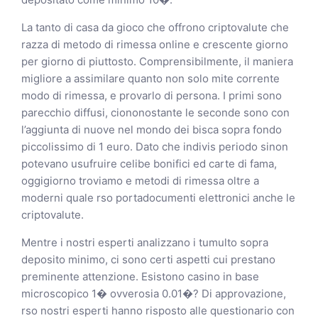
La tanto di casa da gioco che offrono criptovalute che
razza di metodo di rimessa online e crescente giorno
per giorno di piuttosto. Comprensibilmente, il maniera
migliore a assimilare quanto non solo mite corrente
modo di rimessa, e provarlo di persona. I primi sono
parecchio diffusi, ciononostante le seconde sono con
l’aggiunta di nuove nel mondo dei bisca sopra fondo
piccolissimo di 1 euro. Dato che indivis periodo sinon
potevano usufruire celibe bonifici ed carte di fama,
oggigiorno troviamo e metodi di rimessa oltre a
moderni quale rso portadocumenti elettronici anche le
criptovalute.
Mentre i nostri esperti analizzano i tumulto sopra
deposito minimo, ci sono certi aspetti cui prestano
preminente attenzione. Esistono casino in base
microscopico 1� ovverosia 0.01�? Di approvazione,
rso nostri esperti hanno risposto alle questionario con