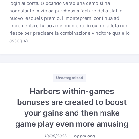
login al porta. Giocando verso una demo si ha
nonostante inizio ad purchessia feature della slot, di
nuovo lesquels premio. Il montepremi continua ad
incrementare furbo a nel momento in cui un atleta non
riesce per precisare la combinazione vincitore quale lo
assegna.
Categories
Uncategorized
Harbors within-games
bonuses are created to boost
your gains and then make
game play even more amusing
Posted
10/08/2026
by
phuong