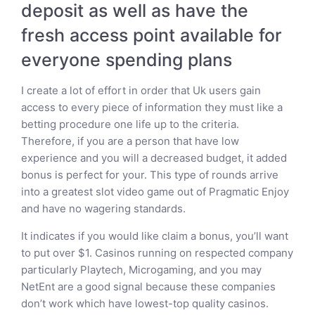
deposit as well as have the
fresh access point available for
everyone spending plans
I create a lot of effort in order that Uk users gain
access to every piece of information they must like a
betting procedure one life up to the criteria.
Therefore, if you are a person that have low
experience and you will a decreased budget, it added
bonus is perfect for your. This type of rounds arrive
into a greatest slot video game out of Pragmatic Enjoy
and have no wagering standards.
It indicates if you would like claim a bonus, you’ll want
to put over $1. Casinos running on respected company
particularly Playtech, Microgaming, and you may
NetEnt are a good signal because these companies
don’t work which have lowest-top quality casinos.