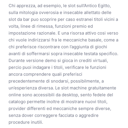
Chi apprezza, ad esempio, le slot sull’Antico Egitto,
sulla mitologia ovverosia e insecable allettato delle
slot da bar puo scoprire per caso estranei titoli vicini a
volta, linee di rimessa, funzioni premio ed
impostazione razionale. E una risorsa attivo cosi verso
chi vuole indirizzarsi fra le meccaniche basale, come a
chi preferisce riscontrare con l’aggiunta di giochi
avanti di soffermarsi sopra insecable testata specifico.
Durante versione demo si gioca in crediti virtuali,
percio puoi indagare i titoli, verificare le funzioni
ancora comprendere quali preferisci
precedentemente di snodarsi, possibilmente, a
un’esperienza diversa. Le slot machine gratuitamente
online sono accessibili da desktop, sento fedele del
catalogo permette inoltre di mostrare nuovi titoli,
provider differenti ed meccaniche sempre diverse,
senza dover correggere facciata o aggredire
procedure inutili.