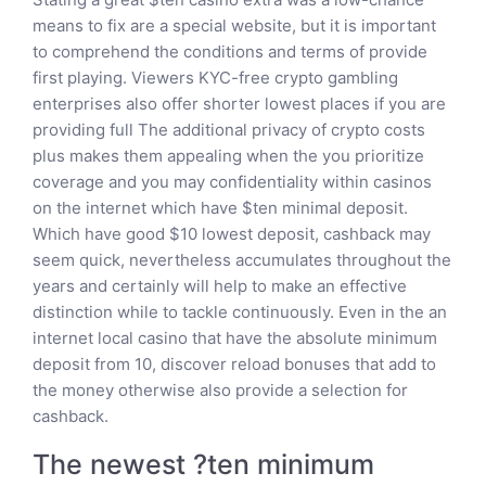
means to fix are a special website, but it is important
to comprehend the conditions and terms of provide
first playing. Viewers KYC-free crypto gambling
enterprises also offer shorter lowest places if you are
providing full The additional privacy of crypto costs
plus makes them appealing when the you prioritize
coverage and you may confidentiality within casinos
on the internet which have $ten minimal deposit.
Which have good $10 lowest deposit, cashback may
seem quick, nevertheless accumulates throughout the
years and certainly will help to make an effective
distinction while to tackle continuously. Even in the an
internet local casino that have the absolute minimum
deposit from 10, discover reload bonuses that add to
the money otherwise also provide a selection for
cashback.
The newest ?ten minimum