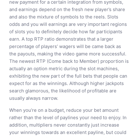
new payment for a certain integration from symbols,
and earnings depend on the fresh new player’s share
and also the mixture of symbols to the reels. Slots
odds and you will earnings are very important regions
of slots you to definitely decide how far participants
earn. A top RTP ratio demonstrates that a larger
percentage of players’ wagers will be came back as
the payouts, making the video game more successful.
The newest RTP (Come back to Member) proportion is
actually an option metric during the slot machines,
exhibiting the new part of the full bets that people can
expect for as the winnings. Although higher jackpots
search glamorous, the likelihood of profitable are
usually always narrow.
When you’re on a budget, reduce your bet amount
rather than the level of paylines your need to enjoy. In
addition, multipliers never constantly just increase
your winnings towards an excellent payline, but could