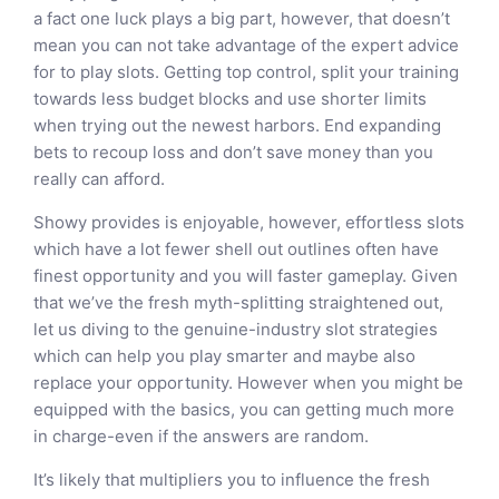
a fact one luck plays a big part, however, that doesn’t
mean you can not take advantage of the expert advice
for to play slots. Getting top control, split your training
towards less budget blocks and use shorter limits
when trying out the newest harbors. End expanding
bets to recoup loss and don’t save money than you
really can afford.
Showy provides is enjoyable, however, effortless slots
which have a lot fewer shell out outlines often have
finest opportunity and you will faster gameplay. Given
that we’ve the fresh myth-splitting straightened out,
let us diving to the genuine-industry slot strategies
which can help you play smarter and maybe also
replace your opportunity. However when you might be
equipped with the basics, you can getting much more
in charge-even if the answers are random.
It’s likely that multipliers you to influence the fresh