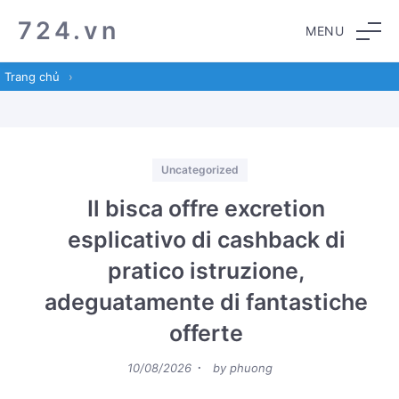
Skip
Skip
724.vn
MENU
to
to
navigation
content
Trang chủ
›
Categories
Uncategorized
Il bisca offre excretion
esplicativo di cashback di
pratico istruzione,
adeguatamente di fantastiche
offerte
Posted
10/08/2026
by
phuong
on