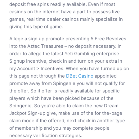
deposit free spins readily available. Even if most
casinos on the internet have a part to possess live
games, real time dealer casinos mainly specialize in
giving this type of game.
Allege a sign up promote presenting 5 Free Revolves
into the Aztec Treasures – no deposit necessary. In
order to allege the latest Yeti Gambling enterprise
Signup Incentive, check in and turn on your extra in
my Account > Incentives. When you have turned up on
this page not through the
DBet Casino
appointed
promote away from Spingenie you will not qualify for
the offer. So it offer is readily available for specific
players which have been picked because of the
Spingenie. So you’re able to claim the new Dream
Jackpot Sign-up give, make use of the for the-page
claim mode if the offered, next check in another type
of membership and you may complete people
necessary verification strategies.