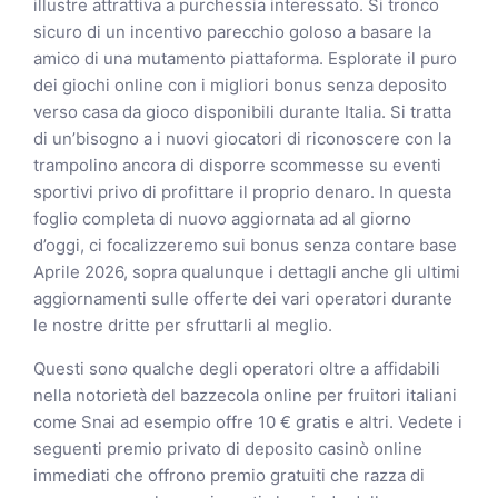
illustre attrattiva a purchessia interessato. Si tronco
sicuro di un incentivo parecchio goloso a basare la
amico di una mutamento piattaforma. Esplorate il puro
dei giochi online con i migliori bonus senza deposito
verso casa da gioco disponibili durante Italia. Si tratta
di un’bisogno a i nuovi giocatori di riconoscere con la
trampolino ancora di disporre scommesse su eventi
sportivi privo di profittare il proprio denaro. In questa
foglio completa di nuovo aggiornata ad al giorno
d’oggi, ci focalizzeremo sui bonus senza contare base
Aprile 2026, sopra qualunque i dettagli anche gli ultimi
aggiornamenti sulle offerte dei vari operatori durante
le nostre dritte per sfruttarli al meglio.
Questi sono qualche degli operatori oltre a affidabili
nella notorietà del bazzecola online per fruitori italiani
come Snai ad esempio offre 10 € gratis e altri. Vedete i
seguenti premio privato di deposito casinò online
immediati che offrono premio gratuiti che razza di