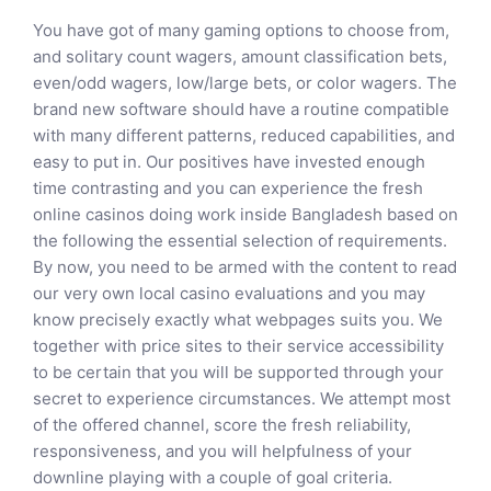
You have got of many gaming options to choose from,
and solitary count wagers, amount classification bets,
even/odd wagers, low/large bets, or color wagers. The
brand new software should have a routine compatible
with many different patterns, reduced capabilities, and
easy to put in. Our positives have invested enough
time contrasting and you can experience the fresh
online casinos doing work inside Bangladesh based on
the following the essential selection of requirements.
By now, you need to be armed with the content to read
our very own local casino evaluations and you may
know precisely exactly what webpages suits you. We
together with price sites to their service accessibility
to be certain that you will be supported through your
secret to experience circumstances. We attempt most
of the offered channel, score the fresh reliability,
responsiveness, and you will helpfulness of your
downline playing with a couple of goal criteria.