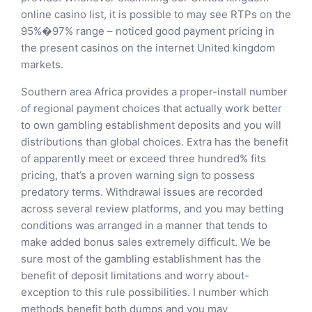
online casino list, it is possible to may see RTPs on the
95%�97% range – noticed good payment pricing in
the present casinos on the internet United kingdom
markets.
Southern area Africa provides a proper-install number
of regional payment choices that actually work better
to own gambling establishment deposits and you will
distributions than global choices. Extra has the benefit
of apparently meet or exceed three hundred% fits
pricing, that’s a proven warning sign to possess
predatory terms. Withdrawal issues are recorded
across several review platforms, and you may betting
conditions was arranged in a manner that tends to
make added bonus sales extremely difficult. We be
sure most of the gambling establishment has the
benefit of deposit limitations and worry about-
exception to this rule possibilities. I number which
methods benefit both dumps and you may