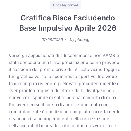
Categories
Uncategorized
Gratifica Bisca Escludendo
Base Impulsivo Aprile 2026
Posted
07/08/2026
by
phuong
on
Verso gli appassionati di siti scommesse non AAMS è
stata concepita una frase precisazione come prevede
il cessione del premio privo di intricato vicino foggia di
fun gratifica verso le scommesse sportive. Individuo
fama non può risiedere prelevato precedentemente di
aver pronto i requisiti di lettere della divulgazione di
nuovo corrisponde di solito ad una manciata di euro.
Poi aver deciso il corso di annotazione, dato che
compiutamente è condizione compilato correttamente
neanche ci sono impedimenti nella realizzazione
dell’account, il bonus durante contante ovvero i free