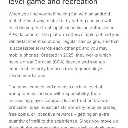
level game and recreation
When you find yourself having fun with an android
tool, the best way to start is by getting and you will
establishing the fresh application via an enthusiastic
APK document. The platform offers simple put and you
will detachment solutions, regular campaigns, and that
is accessible towards each other pc and you may
mobile phones. Created in 2025, they works which
have a great Curacao (CGA) license and spends
important security features to safeguard player
recommendations.
The new licenses and means a certain level of
transparency and you will responsibility, then
increasing player safeguards and trust on brand’s
precision. Ideal music artists normally receive prizes,
free spins, or incentive rewards – getting an extra
quantity of thrill to the experience. Since you move up
through the membership, you can easily unlock large