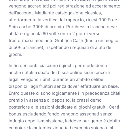
vengono accreditati poi registrazione ed accertamento
dell’account. Mediante catalogazione classica,
ulteriormente la verifica del rapporto, ricevi 300 Free
Spin anche 300€ di premio. Purchessia tranche deve
abitare rigiocata 60 volte entro 2 giorni verso
trasformarsi mediante Gratifica Cash (fino a un meglio
di 50€ a tranche), rispettando i requisiti di aiuto dei
giochi.
In fin dei conti, ciascuno i giochi per modo demo
anche i titoli a sbafo dei bisca online sicuri ancora
legali vengono riuniti durante un ambito celibe,
disponibili agli fruitori senza dover effettuare un base.
Entro queste ci sono logicamente i in precedenza citati
premio in assenza di deposito, la prassi demo
posteriore alle sezioni dedicate ai giochi gratuiti. Certi
bonus escludendo fondo vengono assegnati senza
indugio dopo l’ammissione, laddove per gente è debito
compiere la autenticazione (ad esempio spiegato al