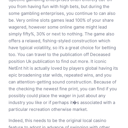
you from having fun with high bets, but during the
some gambling enterprises, you continue to can also
be. Very online slots games lead 100% of your share
wagered, however some online game might lead
simply fifty%, 30% or next to nothing. The game also
offers a relaxed, fishing-styled construction which
have typical volatility, so it’s a great choice for betting
too. You can travel to the publication off Deceased
position Uk publication to find out more. It iconic
NetEnt hit is actually loved by players global having its
epic broadening star wilds, repeated wins, and you
can attention-getting sound construction. Because of
the checking the newest fine print, you can find if you
possibly could place the wager in just about any
industry you like or if perhaps it�s associated with a
particular recreation otherwise market.
Indeed, this needs to be the original local casino
feature to adopt in advance of swinging with other