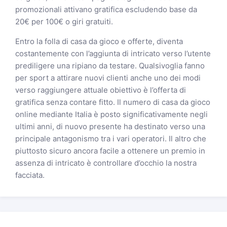
promozionali attivano gratifica escludendo base da
20€ per 100€ o giri gratuiti.
Entro la folla di casa da gioco e offerte, diventa
costantemente con l’aggiunta di intricato verso l’utente
prediligere una ripiano da testare. Qualsivoglia fanno
per sport a attirare nuovi clienti anche uno dei modi
verso raggiungere attuale obiettivo è l’offerta di
gratifica senza contare fitto. Il numero di casa da gioco
online mediante Italia è posto significativamente negli
ultimi anni, di nuovo presente ha destinato verso una
principale antagonismo tra i vari operatori. Il altro che
piuttosto sicuro ancora facile a ottenere un premio in
assenza di intricato è controllare d’occhio la nostra
facciata.