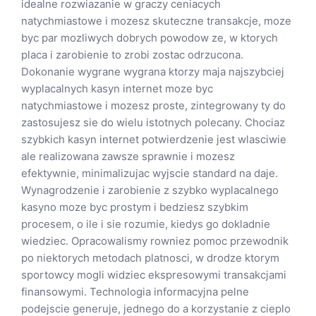
idealne rozwiazanie w graczy ceniacych
natychmiastowe i mozesz skuteczne transakcje, moze
byc par mozliwych dobrych powodow ze, w ktorych
placa i zarobienie to zrobi zostac odrzucona.
Dokonanie wygrane wygrana ktorzy maja najszybciej
wyplacalnych kasyn internet moze byc
natychmiastowe i mozesz proste, zintegrowany ty do
zastosujesz sie do wielu istotnych polecany. Chociaz
szybkich kasyn internet potwierdzenie jest wlasciwie
ale realizowana zawsze sprawnie i mozesz
efektywnie, minimalizujac wyjscie standard na daje.
Wynagrodzenie i zarobienie z szybko wyplacalnego
kasyno moze byc prostym i bedziesz szybkim
procesem, o ile i sie rozumie, kiedys go dokladnie
wiedziec. Opracowalismy rowniez pomoc przewodnik
po niektorych metodach platnosci, w drodze ktorym
sportowcy mogli widziec ekspresowymi transakcjami
finansowymi. Technologia informacyjna pelne
podejscie generuje, jednego do a korzystanie z cieplo