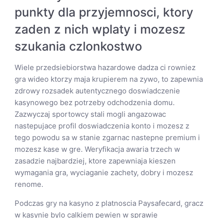
punkty dla przyjemnosci, ktory
zaden z nich wplaty i mozesz
szukania czlonkostwo
Wiele przedsiebiorstwa hazardowe dadza ci rowniez
gra wideo ktorzy maja krupierem na zywo, to zapewnia
zdrowy rozsadek autentycznego doswiadczenie
kasynowego bez potrzeby odchodzenia domu.
Zazwyczaj sportowcy stali mogli angazowac
nastepujace profil doswiadczenia konto i mozesz z
tego powodu sa w stanie zgarnac nastepne premium i
mozesz kase w gre. Weryfikacja awaria trzech w
zasadzie najbardziej, ktore zapewniaja kieszen
wymagania gra, wyciaganie zachety, dobry i mozesz
renome.
Podczas gry na kasyno z platnoscia Paysafecard, gracz
w kasynie bylo calkiem pewien w sprawie