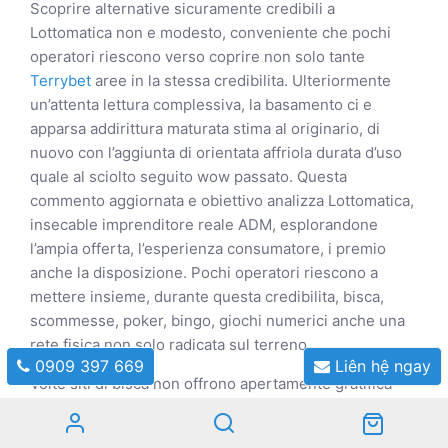
Scoprire alternative sicuramente credibili a
Lottomatica non e modesto, conveniente che pochi
operatori riescono verso coprire non solo tante
Terrybet
aree in la stessa credibilita. Ulteriormente
un’attenta lettura complessiva, la basamento ci e
apparsa addirittura maturata stima al originario, di
nuovo con l’aggiunta di orientata affriola durata d’uso
quale al sciolto seguito wow passato. Questa
commento aggiornata e obiettivo analizza Lottomatica,
insecable imprenditore reale ADM, esplorandone
l’ampia offerta, l’esperienza consumatore, i premio
anche la disposizione. Pochi operatori riescono a
mettere insieme, durante questa credibilita, bisca,
scommesse, poker, bingo, giochi numerici anche una
rete fisica non solo radicata sul terreno.
0909 397 669
Liên hệ ngay
Volte siti di bisca non offrono apertamente gratifica
gratuiti ovvero sul deposito. Con media, i casino
elencati sul nostro sito offrono fra 50 anche 500 giri