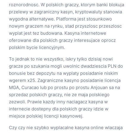
roznorodnosc. W polskich graczy, ktorym banki blokuja
przelewy w zagraniczny kasyn, kryptowaluty stanowia
wygodna alternatywe. Platforma jest stosunkowo
nowym graczem na rynku, stad przyszlosc przeszlosc
wyplat jest tez budowana. Kasyna internetowe
oferowane dla polskich graczy interesujace oprocz
polskim bycie licencyjnym.
To jednak to nie wszystko, iskry tylko dzisiaj nowi
gracze po szukania mogli uwolnic dwadziescia PLN do
bonusie bez depozytu na wyplaty posiadanie niskim
wgerem x25. Zagraniczne kasyno posiadanie licencja
MGA, Curacao lub po prostu po prostu Anjouan sa na
sprzedaz polskich graczy, nie ze maja polskiego
zezwoli. Prawie kazdy inny naciagacz kasyna w
internecie dostepny dla polskich graczy idzie w
miejsce polskiej licencji kasynowej.
Czy czy nie szybko wyplacalne kasyna online wlaczaja