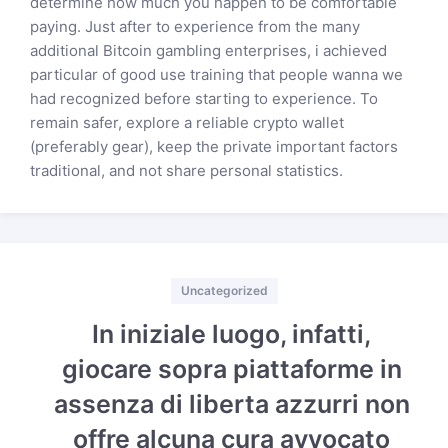
determine how much you happen to be comfortable
paying. Just after to experience from the many
additional Bitcoin gambling enterprises, i achieved
particular of good use training that people wanna we
had recognized before starting to experience. To
remain safer, explore a reliable crypto wallet
(preferably gear), keep the private important factors
traditional, and not share personal statistics.
Categories
Uncategorized
In iniziale luogo, infatti,
giocare sopra piattaforme in
assenza di liberta azzurri non
offre alcuna cura avvocato