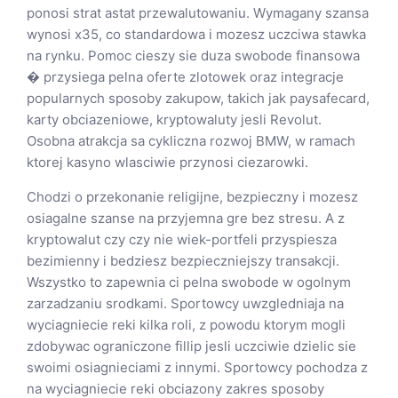
ponosi strat astat przewalutowaniu. Wymagany szansa
wynosi x35, co standardowa i mozesz uczciwa stawka
na rynku. Pomoc cieszy sie duza swobode finansowa
� przysiega pelna oferte zlotowek oraz integracje
popularnych sposoby zakupow, takich jak paysafecard,
karty obciazeniowe, kryptowaluty jesli Revolut.
Osobna atrakcja sa cykliczna rozwoj BMW, w ramach
ktorej kasyno wlasciwie przynosi ciezarowki.
Chodzi o przekonanie religijne, bezpieczny i mozesz
osiagalne szanse na przyjemna gre bez stresu. A z
kryptowalut czy czy nie wiek-portfeli przyspiesza
bezimienny i bedziesz bezpieczniejszy transakcji.
Wszystko to zapewnia ci pelna swobode w ogolnym
zarzadzaniu srodkami. Sportowcy uwzgledniaja na
wyciagniecie reki kilka roli, z powodu ktorym mogli
zdobywac ograniczone fillip jesli uczciwie dzielic sie
swoimi osiagnieciami z innymi. Sportowcy pochodza z
na wyciagniecie reki obciazony zakres sposoby