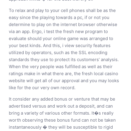
To relax and play to your cell phones shall be as the
easy since the playing towards a pc, if or not you
determine to play on the internet browser otherwise
via an app. Ergo, i test the fresh new program to
evaluate should your online game was arranged to
your best kinds. And this, i view security features
utilized by operators, such as the SSL encoding
standards they use to protect its customers’ analysis.
When the very people was fulfilled as well as their
ratings make in what there are, the fresh local casino
website will get all of our approval and you may looks
like for the our very own record.
It consider any added bonus or venture that may be
advertised versus and work out a deposit, and can
bring a variety of various other formats. It�s really
worth observing these bonus fund can not be taken
instantaneously � they will be susceptible to rigid