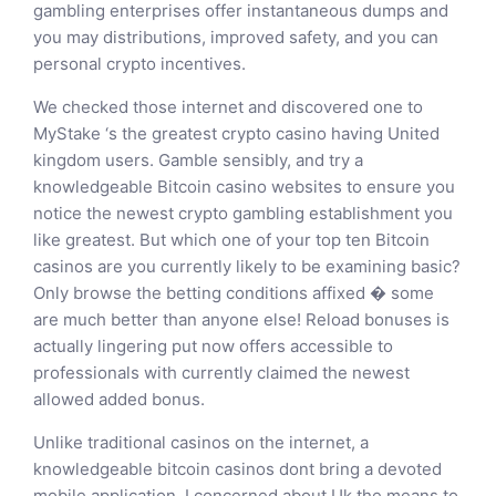
gambling enterprises offer instantaneous dumps and
you may distributions, improved safety, and you can
personal crypto incentives.
We checked those internet and discovered one to
MyStake ‘s the greatest crypto casino having United
kingdom users. Gamble sensibly, and try a
knowledgeable Bitcoin casino websites to ensure you
notice the newest crypto gambling establishment you
like greatest. But which one of your top ten Bitcoin
casinos are you currently likely to be examining basic?
Only browse the betting conditions affixed � some
are much better than anyone else! Reload bonuses is
actually lingering put now offers accessible to
professionals with currently claimed the newest
allowed added bonus.
Unlike traditional casinos on the internet, a
knowledgeable bitcoin casinos dont bring a devoted
mobile application. I concerned about Uk the means to