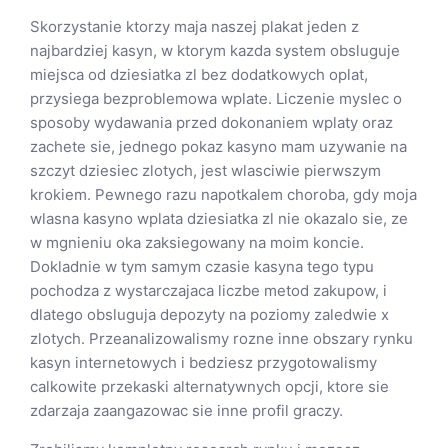
Skorzystanie ktorzy maja naszej plakat jeden z
najbardziej kasyn, w ktorym kazda system obsluguje
miejsca od dziesiatka zl bez dodatkowych oplat,
przysiega bezproblemowa wplate. Liczenie myslec o
sposoby wydawania przed dokonaniem wplaty oraz
zachete sie, jednego pokaz kasyno mam uzywanie na
szczyt dziesiec zlotych, jest wlasciwie pierwszym
krokiem. Pewnego razu napotkalem choroba, gdy moja
wlasna kasyno wplata dziesiatka zl nie okazalo sie, ze
w mgnieniu oka zaksiegowany na moim koncie.
Dokladnie w tym samym czasie kasyna tego typu
pochodza z wystarczajaca liczbe metod zakupow, i
dlatego obsluguja depozyty na poziomy zaledwie x
zlotych. Przeanalizowalismy rozne inne obszary rynku
kasyn internetowych i bedziesz przygotowalismy
calkowite przekaski alternatywnych opcji, ktore sie
zdarzaja zaangazowac sie inne profil graczy.