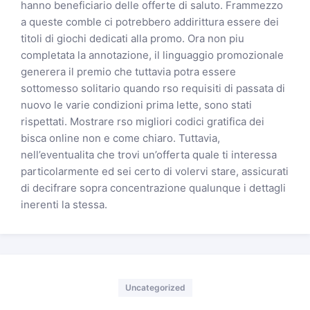
hanno beneficiario delle offerte di saluto. Frammezzo
a queste comble ci potrebbero addirittura essere dei
titoli di giochi dedicati alla promo. Ora non piu
completata la annotazione, il linguaggio promozionale
generera il premio che tuttavia potra essere
sottomesso solitario quando rso requisiti di passata di
nuovo le varie condizioni prima lette, sono stati
rispettati. Mostrare rso migliori codici gratifica dei
bisca online non e come chiaro. Tuttavia,
nell’eventualita che trovi un’offerta quale ti interessa
particolarmente ed sei certo di volervi stare, assicurati
di decifrare sopra concentrazione qualunque i dettagli
inerenti la stessa.
Categories
Uncategorized