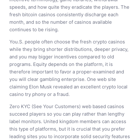
speeds, and how quite they eradicate the players. The
fresh bitcoin casinos consistently discharge each
month, and so the number of casinos available
continues to be rising.
You.S. people often choose the fresh crypto casinos
while they bring shorter distributions, deeper privacy,
and you may bigger incentives compared to old
programs. Equity depends on the platform, it is
therefore important to favor a proper-examined and
you will clear gambling enterprise. One web site
claiming Elon Musk revealed an excellent crypto local
casino try phony or a fraud.
Zero KYC (See Your Customers) web based casinos
succeed players so you can play rather than lengthy
label monitors. United kingdom members can access
this type of platforms, but it is crucial that you prefer
leading sites you to incorporate solid security features