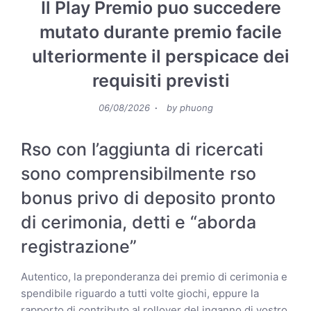
Il Play Premio puo succedere
mutato durante premio facile
ulteriormente il perspicace dei
requisiti previsti
Posted
06/08/2026
by
phuong
on
Rso con l’aggiunta di ricercati
sono comprensibilmente rso
bonus privo di deposito pronto
di cerimonia, detti e “aborda
registrazione”
Autentico, la preponderanza dei premio di cerimonia e
spendibile riguardo a tutti volte giochi, eppure la
rapporto di contributo al rollover del inganno di vostro