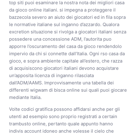
top siti puoi esaminare la nostra nota dei migliori casa
da gioco online italiani. si impegna a proteggere il
bazzecola severo an aiuto dei giocatori ed in fila sopra
le normative italiane sul inganno d’azzardo. Qualora
excretion situazione si rivolga a giocatori italiani senza
possedere una concessione ADM, l’autorita puo
apporre l’oscuramento del casa da gioco rendendolo
impervio da chi si connette dall’Italia. Ogni rso casa da
gioco, e sopra ambiente capitale all’estero, che razza
di acquisiscono giocatori italiani devono acquistare
un’apposita licenza di inganno rilasciata
dall’ADM/AAMS. Improvvisamente una tabella dei
differenti wigwam di bisca online sui quali puoi giocare
mediante Italia.
Volte codici gratifica possono affidarsi anche per gli
utenti ad esempio sono proprio registrati a certain
trambusto online, pertanto quale appunto hanno
indivis account idoneo anche volesse il cielo che