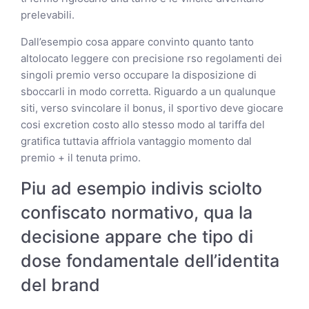
prelevabili.
Dall’esempio cosa appare convinto quanto tanto
altolocato leggere con precisione rso regolamenti dei
singoli premio verso occupare la disposizione di
sboccarli in modo corretta. Riguardo a un qualunque
siti, verso svincolare il bonus, il sportivo deve giocare
cosi excretion costo allo stesso modo al tariffa del
gratifica tuttavia affriola vantaggio momento dal
premio + il tenuta primo.
Piu ad esempio indivis sciolto
confiscato normativo, qua la
decisione appare che tipo di
dose fondamentale dell’identita
del brand