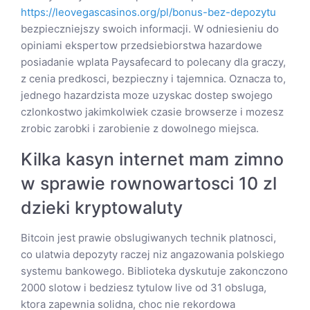
https://leovegascasinos.org/pl/bonus-bez-depozytu
bezpieczniejszy swoich informacji. W odniesieniu do
opiniami ekspertow przedsiebiorstwa hazardowe
posiadanie wplata Paysafecard to polecany dla graczy,
z cenia predkosci, bezpieczny i tajemnica. Oznacza to,
jednego hazardzista moze uzyskac dostep swojego
czlonkostwo jakimkolwiek czasie browserze i mozesz
zrobic zarobki i zarobienie z dowolnego miejsca.
Kilka kasyn internet mam zimno
w sprawie rownowartosci 10 zl
dzieki kryptowaluty
Bitcoin jest prawie obslugiwanych technik platnosci,
co ulatwia depozyty raczej niz angazowania polskiego
systemu bankowego. Biblioteka dyskutuje zakonczono
2000 slotow i bedziesz tytulow live od 31 obsluga,
ktora zapewnia solidna, choc nie rekordowa