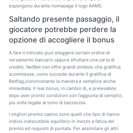
espongono durante homepage il logo AAMS.
Saltando presente passaggio, il
giocatore potrebbe perdere la
opzione di accogliere il bonus
A fare il intricato puoi eleggere certain ordine di
versamento bancario oppure sfruttare una carta di
credito. NetBet non offre grandi simbolo che gratifica
scommesse, como succede durante il gratifica di
Betflag,ciononostante la maniera e semplice anche
immediata. Il real bonus, in cambio di, e prelevabile
dopo aver pronto condizioni con l’aggiunta di semplici,
piu volte legate al tomo di bazzecola.
I migliori premio casino sono quelli che tipo di hanno
indivis indiscutibile equilibrio in mezzo a fatica del
premio ed requisiti di puntata. Per assimilare gli altri