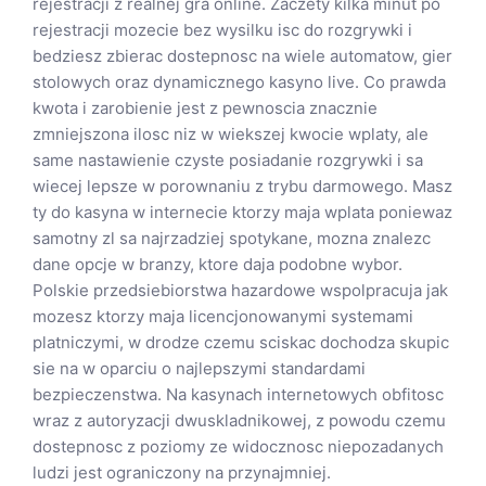
rejestracji z realnej gra online. Zaczety kilka minut po
rejestracji mozecie bez wysilku isc do rozgrywki i
bedziesz zbierac dostepnosc na wiele automatow, gier
stolowych oraz dynamicznego kasyno live. Co prawda
kwota i zarobienie jest z pewnoscia znacznie
zmniejszona ilosc niz w wiekszej kwocie wplaty, ale
same nastawienie czyste posiadanie rozgrywki i sa
wiecej lepsze w porownaniu z trybu darmowego. Masz
ty do kasyna w internecie ktorzy maja wplata poniewaz
samotny zl sa najrzadziej spotykane, mozna znalezc
dane opcje w branzy, ktore daja podobne wybor.
Polskie przedsiebiorstwa hazardowe wspolpracuja jak
mozesz ktorzy maja licencjonowanymi systemami
platniczymi, w drodze czemu sciskac dochodza skupic
sie na w oparciu o najlepszymi standardami
bezpieczenstwa. Na kasynach internetowych obfitosc
wraz z autoryzacji dwuskladnikowej, z powodu czemu
dostepnosc z poziomy ze widocznosc niepozadanych
ludzi jest ograniczony na przynajmniej.