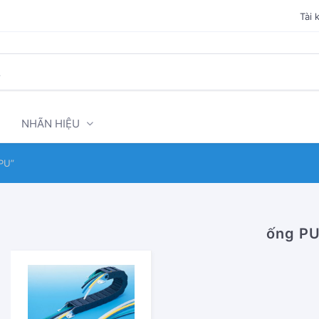
Tài 
NHÃN HIỆU
PU”
ống P