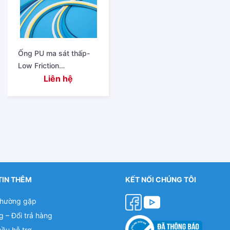
Ống PU ma sát thấp-
Low Friction
Polyurethane Tube UBS
Liên hệ
TIN THÊM
KẾT NỐI CHÚNG TÔI
thường gặp
g – Đổi trả hàng
cầu hỗ trợ