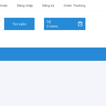
khoản
Đăng nhập
Đăng ký
Order Tracking
0₫
Tìm kiếm
0 items
U