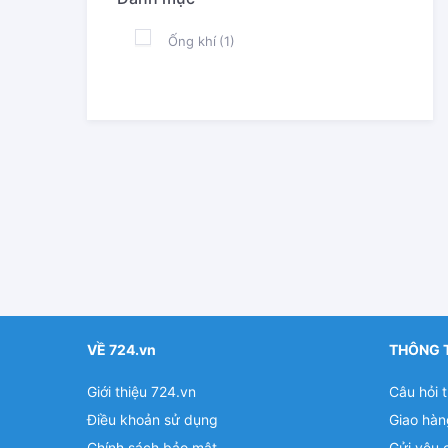
Ống khí
(1)
VỀ 724.vn
THÔNG 
Giới thiệu 724.vn
Câu hỏi 
Điều khoản sử dụng
Giao hàn
Chính sách bảo mật
Gửi yêu 