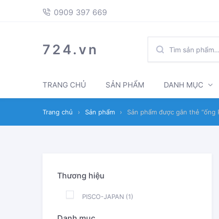
397
Skip
Skip
0909 397 669
669
to
to
navigation
content
TÌM
724.vn
KIẾM:
TRANG CHỦ
SẢN PHẨM
DANH MỤC
Trang chủ
›
Sản phẩm
›
Sản phẩm được gắn thẻ “ống 
Thương hiệu
PISCO-JAPAN
(1)
Danh mục