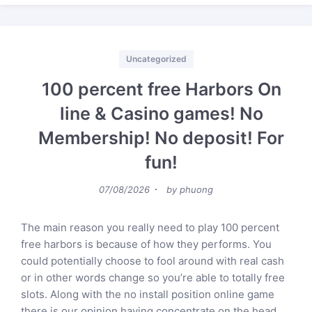
Categories
Uncategorized
100 percent free Harbors On
line & Casino games! No
Membership! No deposit! For
fun!
Posted
07/08/2026
by
phuong
on
The main reason you really need to play 100 percent
free harbors is because of how they performs. You
could potentially choose to fool around with real cash
or in other words change so you’re able to totally free
slots. Along with the no install position online game
there is our opinion having concentrate on the head