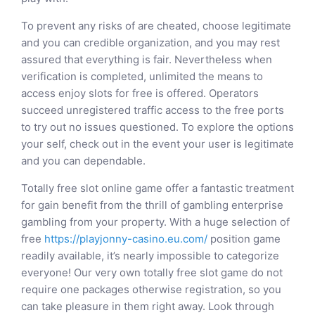
To prevent any risks of are cheated, choose legitimate
and you can credible organization, and you may rest
assured that everything is fair. Nevertheless when
verification is completed, unlimited the means to
access enjoy slots for free is offered. Operators
succeed unregistered traffic access to the free ports
to try out no issues questioned. To explore the options
your self, check out in the event your user is legitimate
and you can dependable.
Totally free slot online game offer a fantastic treatment
for gain benefit from the thrill of gambling enterprise
gambling from your property. With a huge selection of
free
https://playjonny-casino.eu.com/
position game
readily available, it’s nearly impossible to categorize
everyone! Our very own totally free slot game do not
require one packages otherwise registration, so you
can take pleasure in them right away. Look through