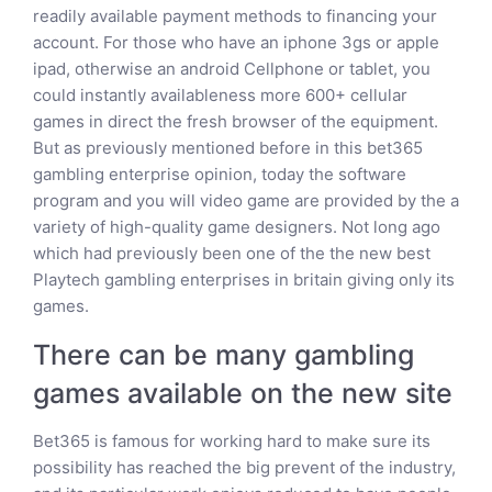
readily available payment methods to financing your
account. For those who have an iphone 3gs or apple
ipad, otherwise an android Cellphone or tablet, you
could instantly availableness more 600+ cellular
games in direct the fresh browser of the equipment.
But as previously mentioned before in this bet365
gambling enterprise opinion, today the software
program and you will video game are provided by the a
variety of high-quality game designers. Not long ago
which had previously been one of the the new best
Playtech gambling enterprises in britain giving only its
games.
There can be many gambling
games available on the new site
Bet365 is famous for working hard to make sure its
possibility has reached the big prevent of the industry,