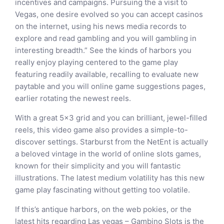
incentives and campaigns. Pursuing the a visit to
Vegas, one desire evolved so you can accept casinos
on the internet, using his news media records to
explore and read gambling and you will gambling in
interesting breadth.” See the kinds of harbors you
really enjoy playing centered to the game play
featuring readily available, recalling to evaluate new
paytable and you will online game suggestions pages,
earlier rotating the newest reels.
With a great 5×3 grid and you can brilliant, jewel-filled
reels, this video game also provides a simple-to-
discover settings. Starburst from the NetEnt is actually
a beloved vintage in the world of online slots games,
known for their simplicity and you will fantastic
illustrations. The latest medium volatility has this new
game play fascinating without getting too volatile.
If this’s antique harbors, on the web pokies, or the
latest hits regarding Las vegas – Gambino Slots is the