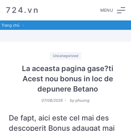
Skip
Skip
724.vn
MENU
to
to
navigation
content
Trang chủ
›
Categories
Uncategorized
La aceasta pagina gase?ti
Acest nou bonus in loc de
depunere Betano
Posted
07/08/2026
by
phuong
on
De fapt, aici este cel mai des
descoperit Bonus adaugat mai