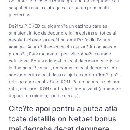
Cazinourile folosesc rotirile gratuite fara depunere cu
scopul din cauza a atrage cat ar putea primi multi
jucatori noi.
De?i tu PICKED cu siguran?a un cazinou care au
stimulent in loc de depunere la inregistrare, tot ce ai
nevoie faci este sa ape?i butonul Profa din Bonus
adaugat. Acum ?tii exact ce din cauza ?tiut on aceste
promo?ii, Este momentul potrivit porne?ti cautand
celui ideal Bonus adaugat in locul depunere cu privire
la Romania. Pe scurt, un bonus in locul depunere intr -
adevar merita alocat daca rulajul e conform 10x ?i po?i
retrage aproximativ Sute RON. Pe un bonus in schimb
rulaj, cei care l RON sunt retra?i inepuizabil (urmatoare
depunerea minima, cand e ceruta).
Cite?te apoi pentru a putea afla
toate detaliile on Netbet bonus
mai degraba decat depunere