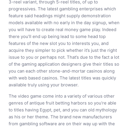
3-reel variant, through 5-reel titles, of up to
progressives. The latest gambling enterprises which
feature said headings might supply demonstration
models available with no early in the day signup, when
you will have to create real money game play. Indeed
there you’ll end up being lead to some head top
features of the new slot you to interests you, and
acquire they simpler to pick whether it’s just the right
issue to you or perhaps not. That’s due to the fact a lot
of the gaming application designers give their titles so
you can each other stone-and-mortar casinos along
with web based casinos. The latest titles was quickly
available truly using your browser.
The video game come into a variety of various other
genres of antique fruit betting harbors so you’re able
to titles having Egypt, pet, and you can old mythology
as his or her theme. The brand new manufacturers
from gambling software are on their way up with the