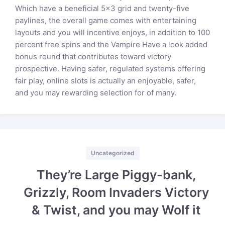
Which have a beneficial 5×3 grid and twenty-five
paylines, the overall game comes with entertaining
layouts and you will incentive enjoys, in addition to 100
percent free spins and the Vampire Have a look added
bonus round that contributes toward victory
prospective. Having safer, regulated systems offering
fair play, online slots is actually an enjoyable, safer,
and you may rewarding selection for of many.
Categories
Uncategorized
They’re Large Piggy-bank,
Grizzly, Room Invaders Victory
& Twist, and you may Wolf it