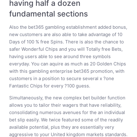
having half a dozen
fundamental sections
Also the bet365 gambling establishment added bonus,
new customers are also able to take advantage of 10
Days of 100 % free Spins. There is also the chance to
safer Wonderful Chips and you will Totally free Bets,
having users able to see around three symbols
everyday. You can aquire as much as 20 Golden Chips
with this gambling enterprise bet365 promotion, with
customers in a position to secure several x ?one
Fantastic Chips for every ?100 guess.
Simultaneously, the new complex bet builder function
allows you to tailor their wagers that have reliability,
consolidating numerous avenues for the an individual
bet slip easily. We twice featured some of the readily
available potential, plus they are essentially very
aggressive to your United kingdom markets standards.