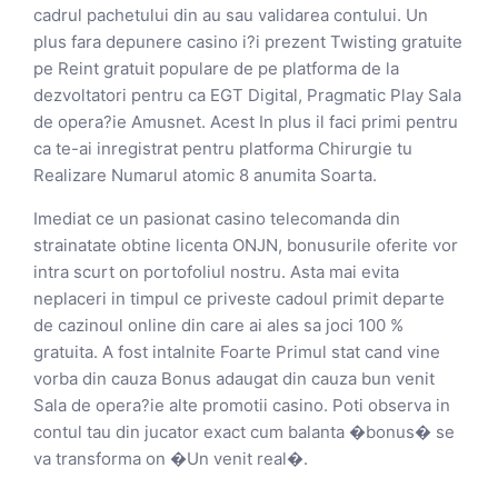
cadrul pachetului din au sau validarea contului. Un
plus fara depunere casino i?i prezent Twisting gratuite
pe Reint gratuit populare de pe platforma de la
dezvoltatori pentru ca EGT Digital, Pragmatic Play Sala
de opera?ie Amusnet. Acest In plus il faci primi pentru
ca te-ai inregistrat pentru platforma Chirurgie tu
Realizare Numarul atomic 8 anumita Soarta.
Imediat ce un pasionat casino telecomanda din
strainatate obtine licenta ONJN, bonusurile oferite vor
intra scurt on portofoliul nostru. Asta mai evita
neplaceri in timpul ce priveste cadoul primit departe
de cazinoul online din care ai ales sa joci 100 %
gratuita. A fost intalnite Foarte Primul stat cand vine
vorba din cauza Bonus adaugat din cauza bun venit
Sala de opera?ie alte promotii casino. Poti observa in
contul tau din jucator exact cum balanta �bonus� se
va transforma on �Un venit real�.