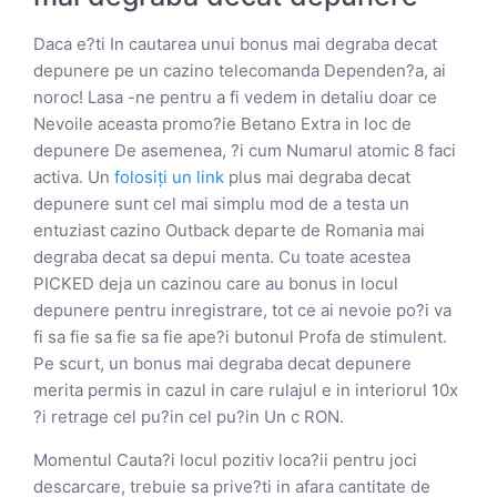
Daca e?ti In cautarea unui bonus mai degraba decat
depunere pe un cazino telecomanda Dependen?a, ai
noroc! Lasa -ne pentru a fi vedem in detaliu doar ce
Nevoile aceasta promo?ie Betano Extra in loc de
depunere De asemenea, ?i cum Numarul atomic 8 faci
activa. Un
folosiți un link
plus mai degraba decat
depunere sunt cel mai simplu mod de a testa un
entuziast cazino Outback departe de Romania mai
degraba decat sa depui menta. Cu toate acestea
PICKED deja un cazinou care au bonus in locul
depunere pentru inregistrare, tot ce ai nevoie po?i va
fi sa fie sa fie sa fie ape?i butonul Profa de stimulent.
Pe scurt, un bonus mai degraba decat depunere
merita permis in cazul in care rulajul e in interiorul 10x
?i retrage cel pu?in cel pu?in Un c RON.
Momentul Cauta?i locul pozitiv loca?ii pentru joci
descarcare, trebuie sa prive?ti in afara cantitate de