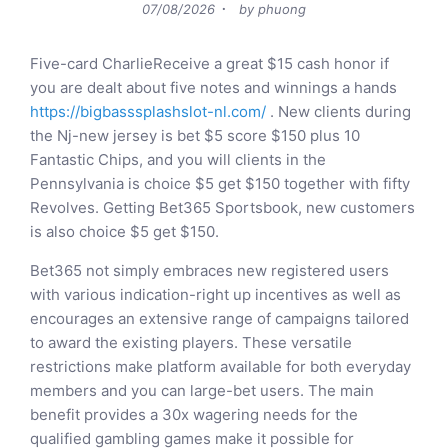
Posted
07/08/2026
by
phuong
on
Five-card CharlieReceive a great $15 cash honor if
you are dealt about five notes and winnings a hands
https://bigbasssplashslot-nl.com/
. New clients during
the Nj-new jersey is bet $5 score $150 plus 10
Fantastic Chips, and you will clients in the
Pennsylvania is choice $5 get $150 together with fifty
Revolves. Getting Bet365 Sportsbook, new customers
is also choice $5 get $150.
Bet365 not simply embraces new registered users
with various indication-right up incentives as well as
encourages an extensive range of campaigns tailored
to award the existing players. These versatile
restrictions make platform available for both everyday
members and you can large-bet users. The main
benefit provides a 30x wagering needs for the
qualified gambling games make it possible for