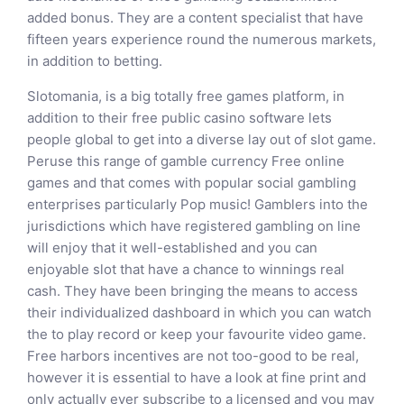
added bonus. They are a content specialist that have
fifteen years experience round the numerous markets,
in addition to betting.
Slotomania, is a big totally free games platform, in
addition to their free public casino software lets
people global to get into a diverse lay out of slot game.
Peruse this range of gamble currency Free online
games and that comes with popular social gambling
enterprises particularly Pop music! Gamblers into the
jurisdictions which have registered gambling on line
will enjoy that it well-established and you can
enjoyable slot that have a chance to winnings real
cash. They have been bringing the means to access
their individualized dashboard in which you can watch
the to play record or keep your favourite video game.
Free harbors incentives are not too-good to be real,
however it is essential to have a look at fine print and
only actually ever subscribe to a licensed and you may