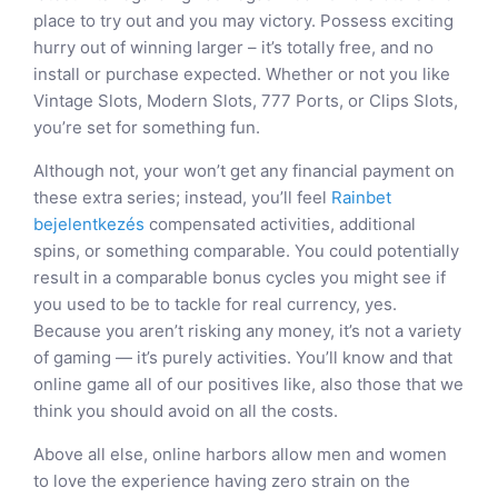
place to try out and you may victory. Possess exciting
hurry out of winning larger – it’s totally free, and no
install or purchase expected. Whether or not you like
Vintage Slots, Modern Slots, 777 Ports, or Clips Slots,
you’re set for something fun.
Although not, your won’t get any financial payment on
these extra series; instead, you’ll feel
Rainbet
bejelentkezés
compensated activities, additional
spins, or something comparable. You could potentially
result in a comparable bonus cycles you might see if
you used to be to tackle for real currency, yes.
Because you aren’t risking any money, it’s not a variety
of gaming — it’s purely activities. You’ll know and that
online game all of our positives like, also those that we
think you should avoid on all the costs.
Above all else, online harbors allow men and women
to love the experience having zero strain on the