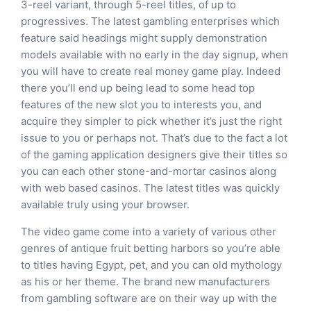
3-reel variant, through 5-reel titles, of up to
progressives. The latest gambling enterprises which
feature said headings might supply demonstration
models available with no early in the day signup, when
you will have to create real money game play. Indeed
there you’ll end up being lead to some head top
features of the new slot you to interests you, and
acquire they simpler to pick whether it’s just the right
issue to you or perhaps not. That’s due to the fact a lot
of the gaming application designers give their titles so
you can each other stone-and-mortar casinos along
with web based casinos. The latest titles was quickly
available truly using your browser.
The video game come into a variety of various other
genres of antique fruit betting harbors so you’re able
to titles having Egypt, pet, and you can old mythology
as his or her theme. The brand new manufacturers
from gambling software are on their way up with the