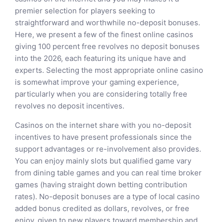
premier selection for players seeking to
straightforward and worthwhile no-deposit bonuses.
Here, we present a few of the finest online casinos
giving 100 percent free revolves no deposit bonuses
into the 2026, each featuring its unique have and
experts. Selecting the most appropriate online casino
is somewhat improve your gaming experience,
particularly when you are considering totally free
revolves no deposit incentives.
Casinos on the internet share with you no-deposit
incentives to have present professionals since the
support advantages or re-involvement also provides.
You can enjoy mainly slots but qualified game vary
from dining table games and you can real time broker
games (having straight down betting contribution
rates). No-deposit bonuses are a type of local casino
added bonus credited as dollars, revolves, or free
enjoy, given to new players toward membership and