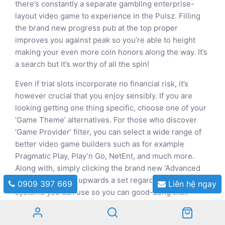
there’s constantly a separate gambling enterprise-
layout video game to experience in the Pulsz. Filling
the brand new progress pub at the top proper
improves you against peak so you’re able to height
making your even more coin honors along the way. It’s
a search but it’s worthy of all the spin!
Even if trial slots incorporate no financial risk, it’s
however crucial that you enjoy sensibly. If you are
looking getting one thing specific, choose one of your
‘Game Theme’ alternatives. For those who discover
‘Game Provider’ filter, you can select a wide range of
better video game builders such as for example
Pragmatic Play, Play’n Go, NetEnt, and much more.
Along with, simply clicking the brand new ‘Advanced
filter’ case brings upwards a set regarding filter
0909 397 669
Liên hệ ngay
systems you can use so you can good-song their
choice. This site consists of 1000s of demonstration
position titles you can gamble totally free of charge.