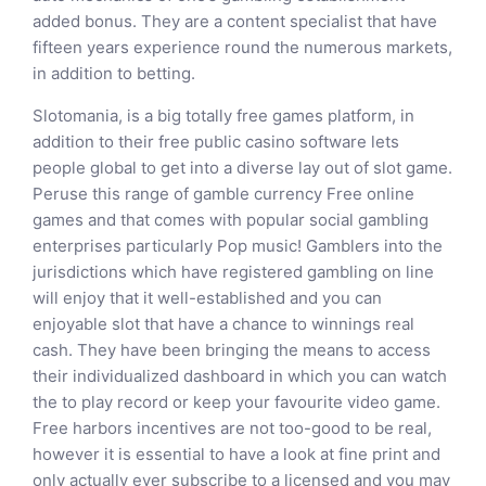
added bonus. They are a content specialist that have
fifteen years experience round the numerous markets,
in addition to betting.
Slotomania, is a big totally free games platform, in
addition to their free public casino software lets
people global to get into a diverse lay out of slot game.
Peruse this range of gamble currency Free online
games and that comes with popular social gambling
enterprises particularly Pop music! Gamblers into the
jurisdictions which have registered gambling on line
will enjoy that it well-established and you can
enjoyable slot that have a chance to winnings real
cash. They have been bringing the means to access
their individualized dashboard in which you can watch
the to play record or keep your favourite video game.
Free harbors incentives are not too-good to be real,
however it is essential to have a look at fine print and
only actually ever subscribe to a licensed and you may