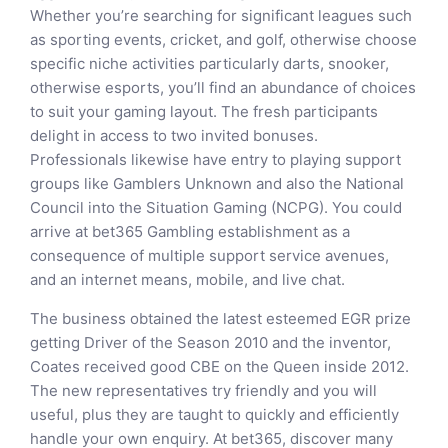
Whether you’re searching for significant leagues such
as sporting events, cricket, and golf, otherwise choose
specific niche activities particularly darts, snooker,
otherwise esports, you’ll find an abundance of choices
to suit your gaming layout. The fresh participants
delight in access to two invited bonuses.
Professionals likewise have entry to playing support
groups like Gamblers Unknown and also the National
Council into the Situation Gaming (NCPG). You could
arrive at bet365 Gambling establishment as a
consequence of multiple support service avenues,
and an internet means, mobile, and live chat.
The business obtained the latest esteemed EGR prize
getting Driver of the Season 2010 and the inventor,
Coates received good CBE on the Queen inside 2012.
The new representatives try friendly and you will
useful, plus they are taught to quickly and efficiently
handle your own enquiry. At bet365, discover many