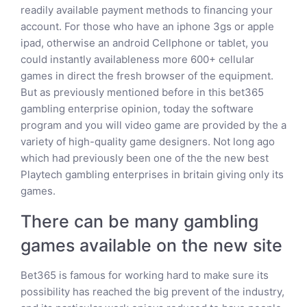
readily available payment methods to financing your
account. For those who have an iphone 3gs or apple
ipad, otherwise an android Cellphone or tablet, you
could instantly availableness more 600+ cellular
games in direct the fresh browser of the equipment.
But as previously mentioned before in this bet365
gambling enterprise opinion, today the software
program and you will video game are provided by the a
variety of high-quality game designers. Not long ago
which had previously been one of the the new best
Playtech gambling enterprises in britain giving only its
games.
There can be many gambling
games available on the new site
Bet365 is famous for working hard to make sure its
possibility has reached the big prevent of the industry,