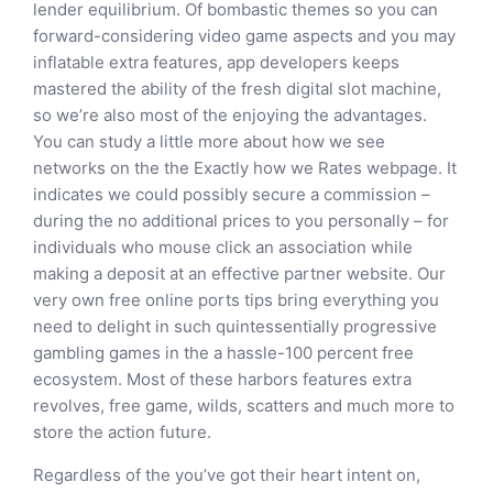
lender equilibrium. Of bombastic themes so you can
forward-considering video game aspects and you may
inflatable extra features, app developers keeps
mastered the ability of the fresh digital slot machine,
so we’re also most of the enjoying the advantages.
You can study a little more about how we see
networks on the the Exactly how we Rates webpage. It
indicates we could possibly secure a commission –
during the no additional prices to you personally – for
individuals who mouse click an association while
making a deposit at an effective partner website. Our
very own free online ports tips bring everything you
need to delight in such quintessentially progressive
gambling games in the a hassle-100 percent free
ecosystem. Most of these harbors features extra
revolves, free game, wilds, scatters and much more to
store the action future.
Regardless of the you’ve got their heart intent on,