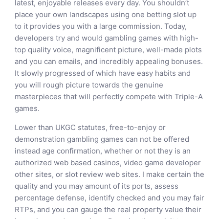
latest, enjoyable releases every day. You shouldn’t
place your own landscapes using one betting slot up
to it provides you with a large commission. Today,
developers try and would gambling games with high-
top quality voice, magnificent picture, well-made plots
and you can emails, and incredibly appealing bonuses.
It slowly progressed of which have easy habits and
you will rough picture towards the genuine
masterpieces that will perfectly compete with Triple-A
games.
Lower than UKGC statutes, free-to-enjoy or
demonstration gambling games can not be offered
instead age confirmation, whether or not they is an
authorized web based casinos, video game developer
other sites, or slot review web sites. I make certain the
quality and you may amount of its ports, assess
percentage defense, identify checked and you may fair
RTPs, and you can gauge the real property value their