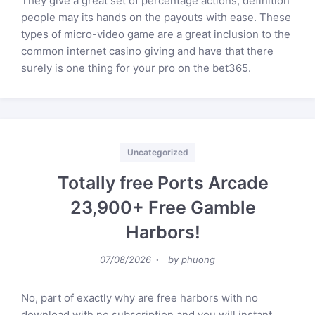
They give a great set of percentage actions, definition
people may its hands on the payouts with ease. These
types of micro-video game are a great inclusion to the
common internet casino giving and have that there
surely is one thing for your pro on the bet365.
Categories
Uncategorized
Totally free Ports Arcade
23,900+ Free Gamble
Harbors!
Posted
07/08/2026
by
phuong
on
No, part of exactly why are free harbors with no
download with no subscription and you will instant