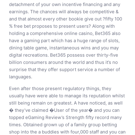
detachment of your own incentive financing and any
earnings. The chances will always be competitive &
and that almost every other bookie give out ?fifty 100
% free bet proposes to present users? Along with
holding a comprehensive online casino, Bet365 also
have a gaming part which has a huge range of slots,
dining table game, instantaneous wins and you may
digital recreations. Bet365 possess over thirty-five
billion consumers around the world and thus it’s no
surprise that they offer support service a number of
languages.
Even after those present regulatory things, they
usually have were able to manage its reputation whilst
still being remain on greatest. A have noticed, as well
� they’ve claimed �User of the year� and you can
topped eGaming Review’s Strength fifty record many
times. Obtained grown up of a family group betting
shop into the a buddies with four,000 staff and you can