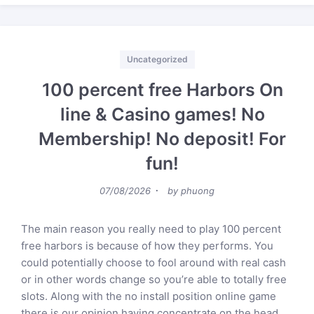
Categories
Uncategorized
100 percent free Harbors On
line & Casino games! No
Membership! No deposit! For
fun!
Posted
07/08/2026
by
phuong
on
The main reason you really need to play 100 percent
free harbors is because of how they performs. You
could potentially choose to fool around with real cash
or in other words change so you’re able to totally free
slots. Along with the no install position online game
there is our opinion having concentrate on the head