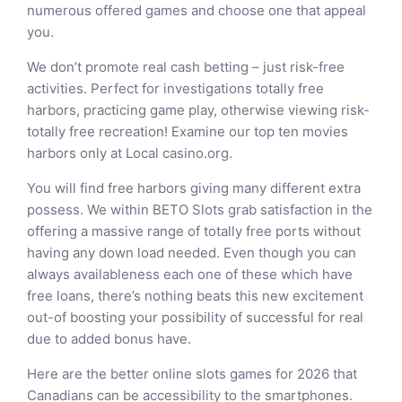
numerous offered games and choose one that appeal
you.
We don’t promote real cash betting – just risk-free
activities. Perfect for investigations totally free
harbors, practicing game play, otherwise viewing risk-
totally free recreation! Examine our top ten movies
harbors only at Local casino.org.
You will find free harbors giving many different extra
possess. We within BETO Slots grab satisfaction in the
offering a massive range of totally free ports without
having any down load needed. Even though you can
always availableness each one of these which have
free loans, there’s nothing beats this new excitement
out-of boosting your possibility of successful for real
due to added bonus have.
Here are the better online slots games for 2026 that
Canadians can be accessibility to the smartphones.