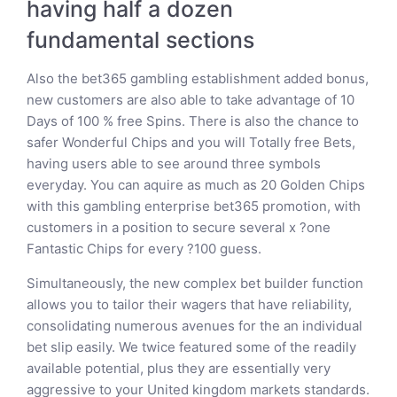
having half a dozen
fundamental sections
Also the bet365 gambling establishment added bonus,
new customers are also able to take advantage of 10
Days of 100 % free Spins. There is also the chance to
safer Wonderful Chips and you will Totally free Bets,
having users able to see around three symbols
everyday. You can aquire as much as 20 Golden Chips
with this gambling enterprise bet365 promotion, with
customers in a position to secure several x ?one
Fantastic Chips for every ?100 guess.
Simultaneously, the new complex bet builder function
allows you to tailor their wagers that have reliability,
consolidating numerous avenues for the an individual
bet slip easily. We twice featured some of the readily
available potential, plus they are essentially very
aggressive to your United kingdom markets standards.