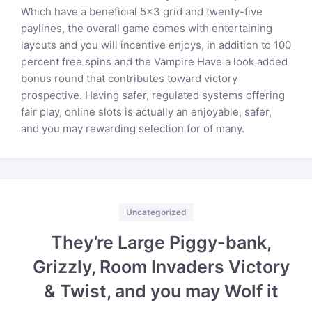
Which have a beneficial 5×3 grid and twenty-five
paylines, the overall game comes with entertaining
layouts and you will incentive enjoys, in addition to 100
percent free spins and the Vampire Have a look added
bonus round that contributes toward victory
prospective. Having safer, regulated systems offering
fair play, online slots is actually an enjoyable, safer,
and you may rewarding selection for of many.
Categories
Uncategorized
They’re Large Piggy-bank,
Grizzly, Room Invaders Victory
& Twist, and you may Wolf it