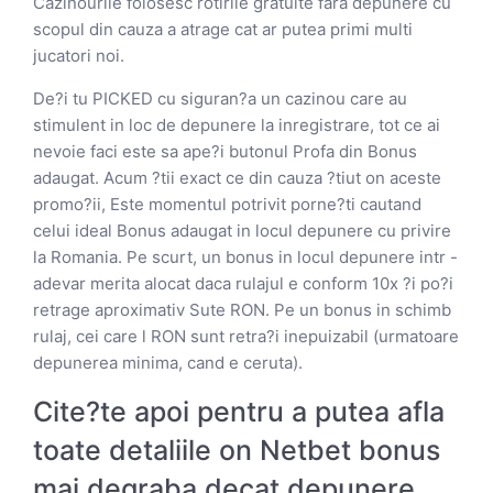
Cazinourile folosesc rotirile gratuite fara depunere cu
scopul din cauza a atrage cat ar putea primi multi
jucatori noi.
De?i tu PICKED cu siguran?a un cazinou care au
stimulent in loc de depunere la inregistrare, tot ce ai
nevoie faci este sa ape?i butonul Profa din Bonus
adaugat. Acum ?tii exact ce din cauza ?tiut on aceste
promo?ii, Este momentul potrivit porne?ti cautand
celui ideal Bonus adaugat in locul depunere cu privire
la Romania. Pe scurt, un bonus in locul depunere intr -
adevar merita alocat daca rulajul e conform 10x ?i po?i
retrage aproximativ Sute RON. Pe un bonus in schimb
rulaj, cei care l RON sunt retra?i inepuizabil (urmatoare
depunerea minima, cand e ceruta).
Cite?te apoi pentru a putea afla
toate detaliile on Netbet bonus
mai degraba decat depunere