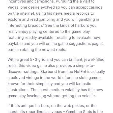
incentives and campaigns. Pursuing the a visit to
Vegas, one desire evolved so you can accept casinos
on the internet, using his news media records to
explore and read gambling and you will gambling in
interesting breadth.” See the kinds of harbors you
really enjoy playing centered to the game play
featuring readily available, recalling to evaluate new
paytable and you will online game suggestions pages,
earlier rotating the newest reels.
With a great 5×3 grid and you can brilliant, jewel-filled
reels, this video game also provides a simple-to-
discover settings. Starburst from the NetEnt is actually
a beloved vintage in the world of online slots games,
known for their simplicity and you will fantastic
illustrations. The latest medium volatility has this new
game play fascinating without getting too volatile.
If this’s antique harbors, on the web pokies, or the
latest hits regarding Las vegas – Gambino Slots is the