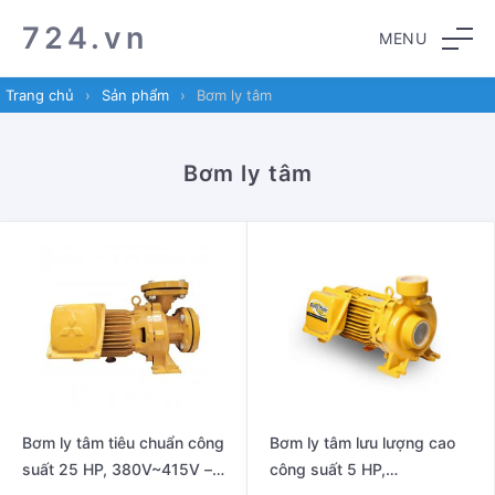
Skip
Skip
724.vn
MENU
to
to
navigation
content
Trang chủ
›
Sản phẩm
›
Bơm ly tâm
Bơm ly tâm
Bơm ly tâm tiêu chuẩn công
Bơm ly tâm lưu lượng cao
suất 25 HP, 380V~415V –
công suất 5 HP,