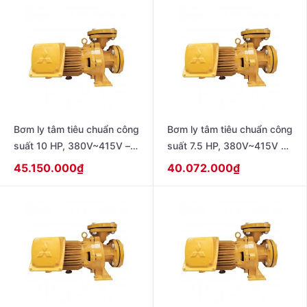
Bơm ly tâm tiêu chuẩn công
Bơm ly tâm tiêu chuẩn công
suất 10 HP, 380V~415V –
suất 7.5 HP, 380V~415V –
50Hz model WCLL-7505FT
50Hz model WCLL-5505FT
45.150.000
₫
40.072.000
₫