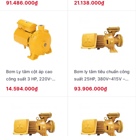
50Hz model WCLL-
220V/380V – 50Hz model
91.486.000
₫
21.138.000
₫
18505FT
WCL-2205FT
Bơm Ly tâm cột áp cao
Bơm ly tâm tiêu chuẩn công
công suất 3 HP, 220V-
suất 25HP, 380V~415V –
50Hz model WCH-2205S
50Hz model WCXL-
14.594.000
₫
93.906.000
₫
18505FT