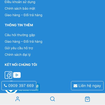
Điều khoản sử dụng
Chính sách bảo mật
Giao hàng – Đổi trả hàng
THÔNG TIN THÊM
Câu hỏi thường gặp
Giao hàng – Đổi trả hàng
Gửi yêu cầu hỗ trợ
Chính sách đại lý
KẾT NỐI CHÚNG TÔI
0909 397 669
Liên hệ ngay
Mobile: 0909 397 669