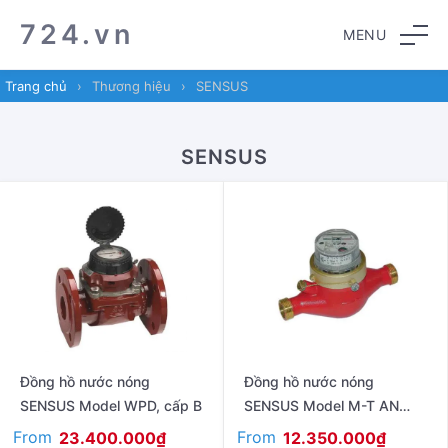
Skip
Skip
724.vn
MENU
to
to
navigation
content
Trang chủ
›
Thương hiệu
›
SENSUS
SENSUS
Đồng hồ nước nóng
Đồng hồ nước nóng
SENSUS Model WPD, cấp B
SENSUS Model M-T AN
K10
From
From
23.400.000
₫
12.350.000
₫