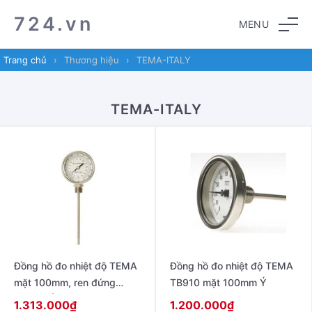
Skip
Skip
724.vn
MENU
to
to
navigation
content
Trang chủ
›
Thương hiệu
›
TEMA-ITALY
TEMA-ITALY
Đồng hồ đo nhiệt độ TEMA
Đồng hồ đo nhiệt độ TEMA
mặt 100mm, ren đứng
TB910 mặt 100mm Ý
1,2inch Ý
1.313.000
₫
1.200.000
₫