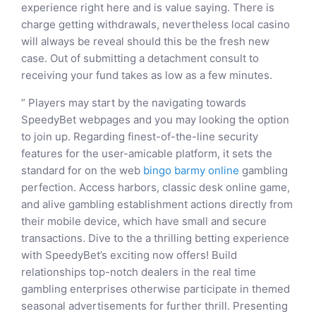
experience right here and is value saying. There is
charge getting withdrawals, nevertheless local casino
will always be reveal should this be the fresh new
case. Out of submitting a detachment consult to
receiving your fund takes as low as a few minutes.
” Players may start by the navigating towards
SpeedyBet webpages and you may looking the option
to join up. Regarding finest-of-the-line security
features for the user-amicable platform, it sets the
standard for on the web
bingo barmy online
gambling
perfection. Access harbors, classic desk online game,
and alive gambling establishment actions directly from
their mobile device, which have small and secure
transactions. Dive to the a thrilling betting experience
with SpeedyBet’s exciting now offers! Build
relationships top-notch dealers in the real time
gambling enterprises otherwise participate in themed
seasonal advertisements for further thrill. Presenting