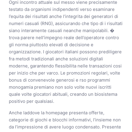
Ogni incontro attuale sul messo viene precisamente
testato da organismi indipendenti verso esaminare
l’equita dei risultati anche l’integrita dei generatori di
numeri casuali (RNG), assicurando che tipo di i risultati
siano interamente casuali neanche manipolabili. �
trova parere nell’impegno reale dell’operatore contro
gli norma piuttosto elevati di decisione e
organizzazione. I giocatori italiani possono prediligere
fra metodi tradizionali anche soluzioni digitali
moderne, garantendo flessibilita nelle transazioni cosi
per inizio che per varco. Le promozioni regolari, volte
bonus di convenevole generosi e rso programmi
monogamia premiano non solo volte nuovi iscritti
quale volte giocatori abituali, creando un biosistema
positivo per qualsiasi.
Anche laddove la homepage presenta offerte,
categorie di giochi e blocchi informativi, l’insieme non
da l’impressione di avere luogo condensato. Presente