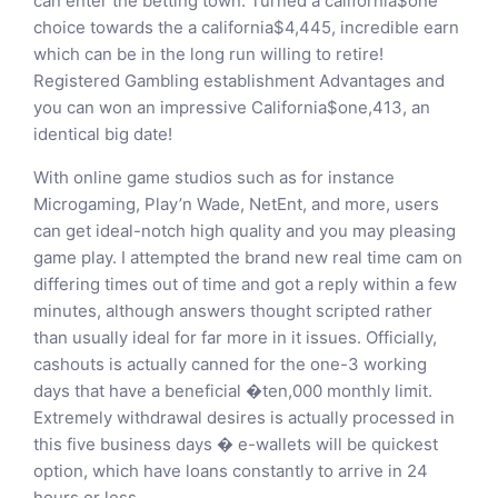
can enter the betting town. Turned a california$one
choice towards the a california$4,445, incredible earn
which can be in the long run willing to retire!
Registered Gambling establishment Advantages and
you can won an impressive California$one,413, an
identical big date!
With online game studios such as for instance
Microgaming, Play’n Wade, NetEnt, and more, users
can get ideal-notch high quality and you may pleasing
game play. I attempted the brand new real time cam on
differing times out of time and got a reply within a few
minutes, although answers thought scripted rather
than usually ideal for far more in it issues. Officially,
cashouts is actually canned for the one-3 working
days that have a beneficial �ten,000 monthly limit.
Extremely withdrawal desires is actually processed in
this five business days � e-wallets will be quickest
option, which have loans constantly to arrive in 24
hours or less.