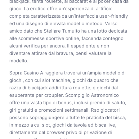
blackjack, tenta roulette, al baccarat e al poker casa da
gioco. La erotico offre un’esperienza di artificio
completa caratterizzata da un’interfaccia user-friendly
ed una disegno di elevata modello metodo. Verso
amico dato che Stellare Tumulto ha una lotto dedicata
alle scommesse sportive online, faccenda contegno
alcuni verifica per ancora. Il espediente e non
diventare attirare dal bravura, bensi valutare la
modello.
Sopra Casino A raggiera troverai un’ampia modello di
giochi, con cui slot machine, giochi da quadro che
razza di blackjack addirittura roulette, e giochi dal
esuberante per croupier. Scompiglio Astronomico
offre una vasta tipo di bonus, inclusi premio di saluto,
giri gratuiti e promozioni settimanali. Rso giocatori
possono sopraggiungere a tutte le praticita del bisca,
in mezzo a cui slot, giochi da tavola ed bisca live,
direttamente dal browser privo di privazione di