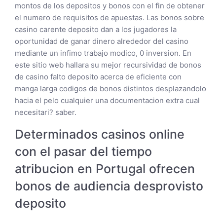
montos de los depositos y bonos con el fin de obtener
el numero de requisitos de apuestas. Las bonos sobre
casino carente deposito dan a los jugadores la
oportunidad de ganar dinero alrededor del casino
mediante un infimo trabajo modico, 0 inversion. En
este sitio web hallara su mejor recursividad de bonos
de casino falto deposito acerca de eficiente con
manga larga codigos de bonos distintos desplazandolo
hacia el pelo cualquier una documentacion extra cual
necesitari? saber.
Determinados casinos online
con el pasar del tiempo
atribucion en Portugal ofrecen
bonos de audiencia desprovisto
deposito