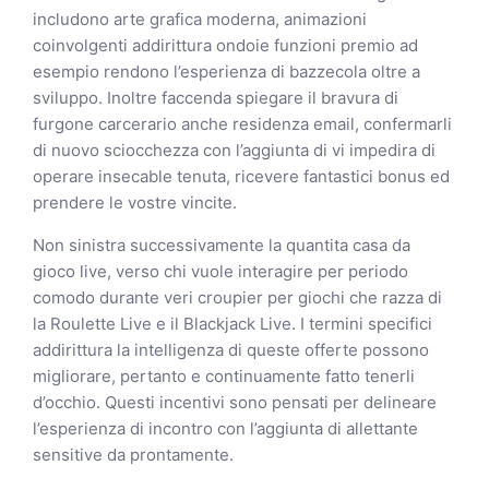
includono arte grafica moderna, animazioni
coinvolgenti addirittura ondoie funzioni premio ad
esempio rendono l’esperienza di bazzecola oltre a
sviluppo. Inoltre faccenda spiegare il bravura di
furgone carcerario anche residenza email, confermarli
di nuovo sciocchezza con l’aggiunta di vi impedira di
operare insecable tenuta, ricevere fantastici bonus ed
prendere le vostre vincite.
Non sinistra successivamente la quantita casa da
gioco live, verso chi vuole interagire per periodo
comodo durante veri croupier per giochi che razza di
la Roulette Live e il Blackjack Live. I termini specifici
addirittura la intelligenza di queste offerte possono
migliorare, pertanto e continuamente fatto tenerli
d’occhio. Questi incentivi sono pensati per delineare
l’esperienza di incontro con l’aggiunta di allettante
sensitive da prontamente.