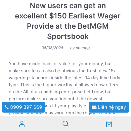
New users can get an
excellent $150 Earliest Wager
Provide at the BetMGM
Sportsbook
Posted
06/08/2026
by
phuong
on
You have made loads of value for your money, but
make sure to can also be obvious the fresh new 15x
wagering standards inside the latest 14 day time body
type. This is the higher worthy of allowed now offers
on the All of us gambling enterprise field now, but
perform make sure you find out if the newest
wagering conditions fit your playstyle. As the rules and
0909 397 669
Liên hệ ngay
provide amounts may vary from the region, i continue
a live list of an educated gambling enterprise bonuses
to have all of the court county so you’re able to find