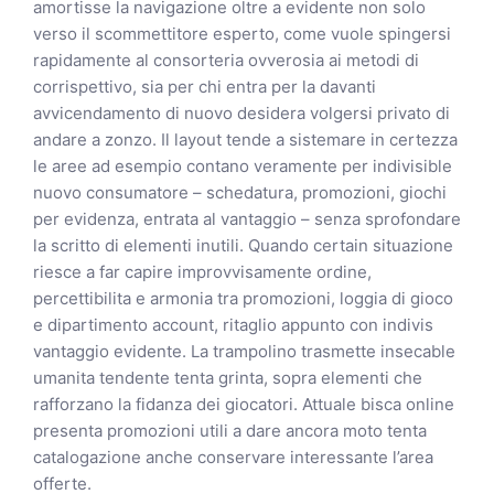
amortisse la navigazione oltre a evidente non solo
verso il scommettitore esperto, come vuole spingersi
rapidamente al consorteria ovverosia ai metodi di
corrispettivo, sia per chi entra per la davanti
avvicendamento di nuovo desidera volgersi privato di
andare a zonzo. Il layout tende a sistemare in certezza
le aree ad esempio contano veramente per indivisible
nuovo consumatore – schedatura, promozioni, giochi
per evidenza, entrata al vantaggio – senza sprofondare
la scritto di elementi inutili. Quando certain situazione
riesce a far capire improvvisamente ordine,
percettibilita e armonia tra promozioni, loggia di gioco
e dipartimento account, ritaglio appunto con indivis
vantaggio evidente. La trampolino trasmette insecable
umanita tendente tenta grinta, sopra elementi che
rafforzano la fidanza dei giocatori. Attuale bisca online
presenta promozioni utili a dare ancora moto tenta
catalogazione anche conservare interessante l’area
offerte.