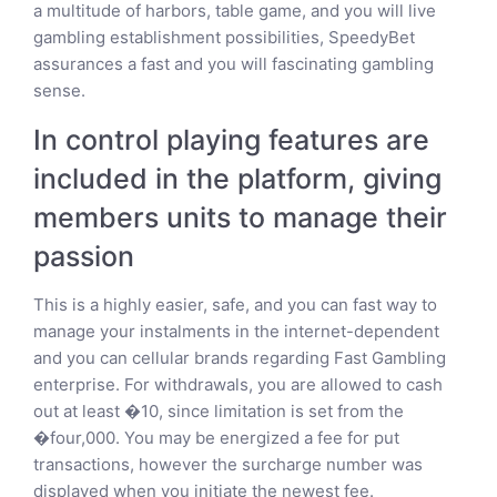
a multitude of harbors, table game, and you will live
gambling establishment possibilities, SpeedyBet
assurances a fast and you will fascinating gambling
sense.
In control playing features are
included in the platform, giving
members units to manage their
passion
This is a highly easier, safe, and you can fast way to
manage your instalments in the internet-dependent
and you can cellular brands regarding Fast Gambling
enterprise. For withdrawals, you are allowed to cash
out at least �10, since limitation is set from the
�four,000. You may be energized a fee for put
transactions, however the surcharge number was
displayed when you initiate the newest fee.