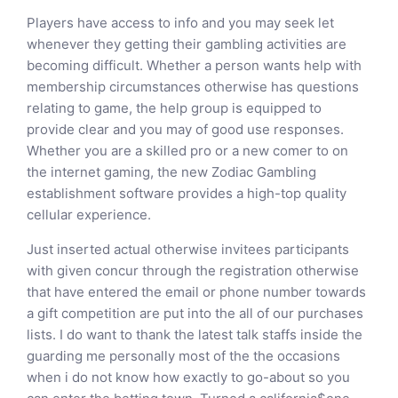
Players have access to info and you may seek let
whenever they getting their gambling activities are
becoming difficult. Whether a person wants help with
membership circumstances otherwise has questions
relating to game, the help group is equipped to
provide clear and you may of good use responses.
Whether you are a skilled pro or a new comer to on
the internet gaming, the new Zodiac Gambling
establishment software provides a high-top quality
cellular experience.
Just inserted actual otherwise invitees participants
with given concur through the registration otherwise
that have entered the email or phone number towards
a gift competition are put into the all of our purchases
lists. I do want to thank the latest talk staffs inside the
guarding me personally most of the the occasions
when i do not know how exactly to go-about so you