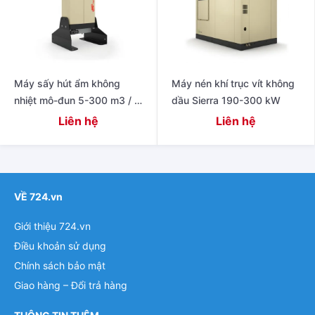
Máy sấy hút ẩm không
Máy nén khí trục vít không
nhiệt mô-đun 5-300 m3 / h
dầu Sierra 190-300 kW
(3-176 SCFM)
Liên hệ
Liên hệ
VỀ 724.vn
Giới thiệu 724.vn
Điều khoản sử dụng
Chính sách bảo mật
Giao hàng – Đổi trả hàng