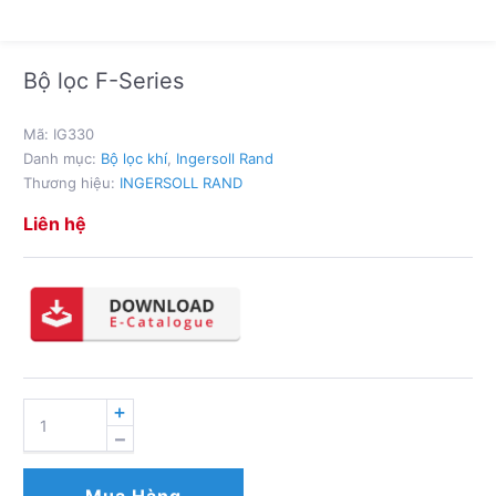
Bộ lọc F-Series
Mã:
IG330
Danh mục:
Bộ lọc khí
,
Ingersoll Rand
Thương hiệu:
INGERSOLL RAND
Liên hệ
BỘ
LỌC
F-
SERIES