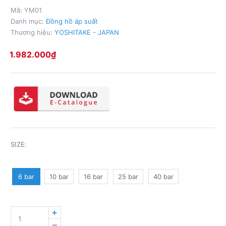
Mã:
YM01
Danh mục:
Đồng hồ áp suất
Thương hiệu:
YOSHITAKE - JAPAN
1.982.000
₫
SIZE
:
6 bar
10 bar
16 bar
25 bar
40 bar
ĐỒNG
HỒ