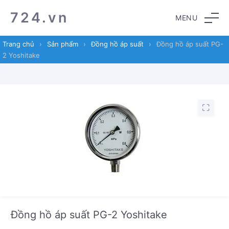
Skip
Skip
724.vn
MENU
to
to
navigation
content
Trang chủ
›
Sản phẩm
›
Đồng hồ áp suất
›
Đồng hồ áp suất PG-
2 Yoshitake
Đồng hồ áp suất PG-2 Yoshitake