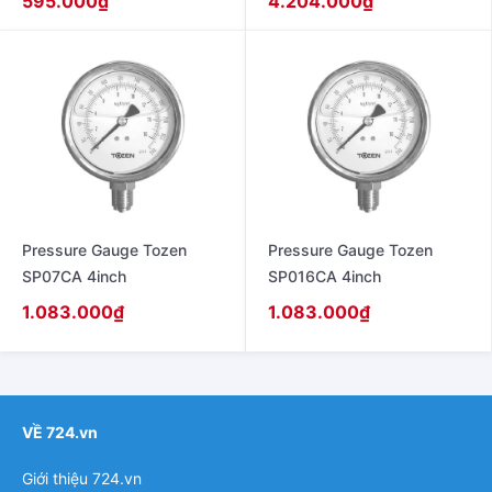
595.000
₫
4.204.000
₫
chân đứng ren 21
Pressure Gauge Tozen
Pressure Gauge Tozen
SP07CA 4inch
SP016CA 4inch
1.083.000
₫
1.083.000
₫
VỀ 724.vn
Giới thiệu 724.vn