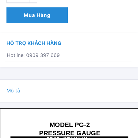
ÁP
SUẤT
Mua Hàng
PG-
2
YOSHITAKE
SỐ
HỖ TRỢ KHÁCH HÀNG
LƯỢNG
Hotline: 0909 397 669
Mô tả