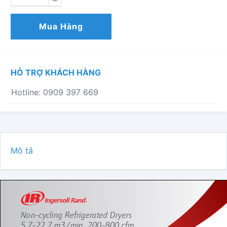
LẠNH
NON-
Mua Hàng
CYCLING
5,7-
22,7
M3
HỖ TRỢ KHÁCH HÀNG
/
PHÚT,
Hotline: 0909 397 669
200-
800
CFM
SỐ
LƯỢNG
Mô tả