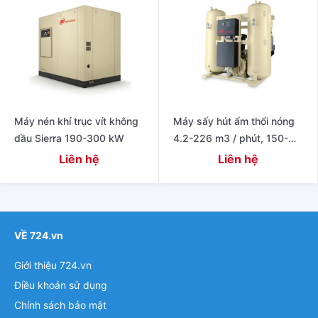
Máy nén khí trục vít không
Máy sấy hút ẩm thổi nóng
dầu Sierra 190-300 kW
4.2-226 m3 / phút, 150-
8.000 cfm
Liên hệ
Liên hệ
VỀ 724.vn
Giới thiệu 724.vn
Điều khoản sử dụng
Chính sách bảo mật