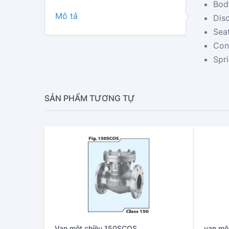
Bod
Mô tả
Dis
Sea
Con
Spr
SẢN PHẨM TƯƠNG TỰ
Van một chiều 150SCOS
van mộ