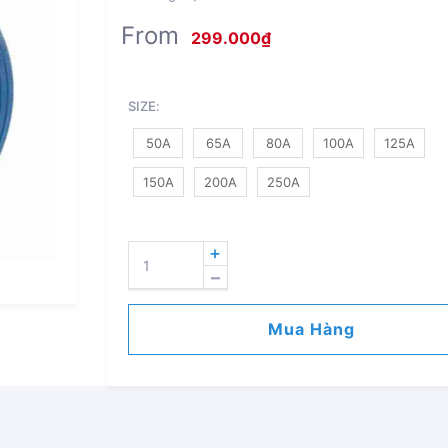
From
299.000
₫
SIZE
:
50A
65A
80A
100A
125A
150A
200A
250A
VAN
1
CHIỀU
CÁNH
Mua Hàng
BƯỚM
BEIZE
GG20
SỐ
LƯỢNG