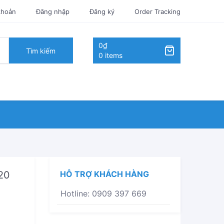
khoản
Đăng nhập
Đăng ký
Order Tracking
0₫
Tìm kiếm
0 items
20
HỖ TRỢ KHÁCH HÀNG
Hotline: 0909 397 669