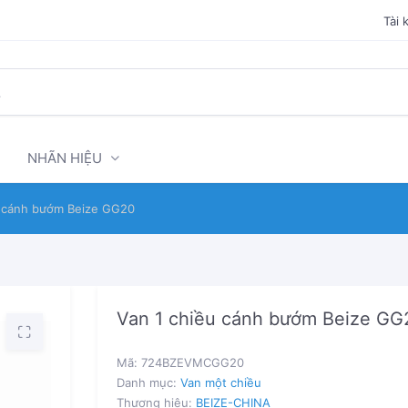
Tài 
NHÃN HIỆU
u cánh bướm Beize GG20
Van 1 chiều cánh bướm Beize GG
Mã:
724BZEVMCGG20
Danh mục:
Van một chiều
Thương hiệu:
BEIZE-CHINA