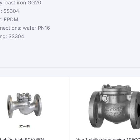
y: cast iron GG20
c: SS304
t: EPDM
nections: wafer PN16
ing: SS304
t chiều bích SCV-4EN
Van 1 chiều dang swing 10FCO