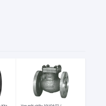
 Kitz
Van một chiều 10UOA(T) /