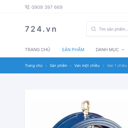
397
Skip
Skip
0909 397 669
669
to
to
navigation
content
TÌM
724.vn
KIẾM:
TRANG CHỦ
SẢN PHẨM
DANH MỤC
Trang chủ
›
Sản phẩm
›
Van một chiều
›
Van 1 chiề