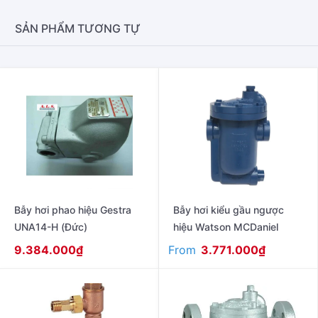
SẢN PHẨM TƯƠNG TỰ
Bẫy hơi phao hiệu Gestra
Bẫy hơi kiểu gầu ngược
UNA14-H (Đức)
hiệu Watson MCDaniel
From
9.384.000
₫
3.771.000
₫