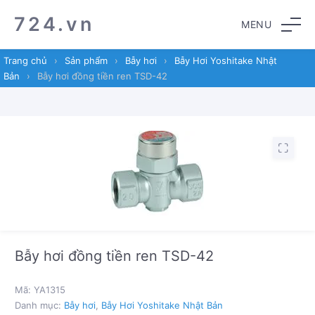
Skip
Skip
724.vn
MENU
to
to
navigation
content
Trang chủ
›
Sản phẩm
›
Bẫy hơi
›
Bẫy Hơi Yoshitake Nhật
Bản
›
Bẫy hơi đồng tiền ren TSD-42
Bẫy hơi đồng tiền ren TSD-42
Mã:
YA1315
Danh mục:
Bẫy hơi
,
Bẫy Hơi Yoshitake Nhật Bản