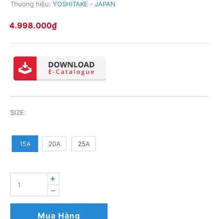
Thương hiệu:
YOSHITAKE - JAPAN
4.998.000
₫
SIZE
:
15A
20A
25A
BẪY
HƠI
ĐỒNG
TIỀN
Mua Hàng