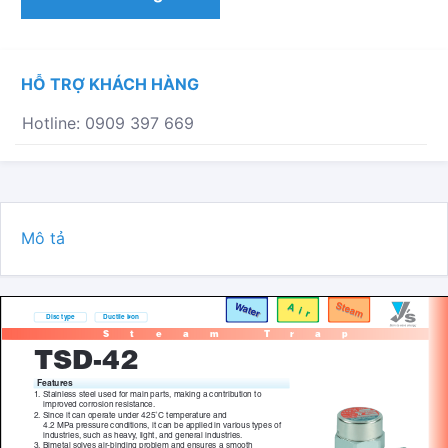
REN
TSD-
42
SỐ
HỖ TRỢ KHÁCH HÀNG
LƯỢNG
Hotline: 0909 397 669
Mô tả