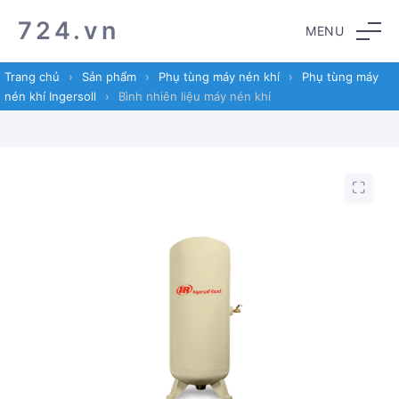
Skip
Skip
724.vn
MENU
to
to
navigation
content
Trang chủ
›
Sản phẩm
›
Phụ tùng máy nén khí
›
Phụ tùng máy
nén khí Ingersoll
›
Bình nhiên liệu máy nén khí