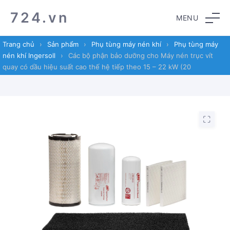
Skip
Skip
724.vn
MENU
to
to
navigation
content
Trang chủ
›
Sản phẩm
›
Phụ tùng máy nén khí
›
Phụ tùng máy
nén khí Ingersoll
›
Các bộ phận bảo dưỡng cho Máy nén trục vít
quay có dầu hiệu suất cao thế hệ tiếp theo 15 – 22 kW (20