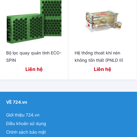
Bộ lọc quay quán tính ECO-
Hệ thống thoát khí nén
SPIN
không tổn thất (PNLD II)
Liên hệ
Liên hệ
VỀ 724.vn
Giới thiệu 724.vn
Điều khoản sử dụng
Chính sách bảo mật