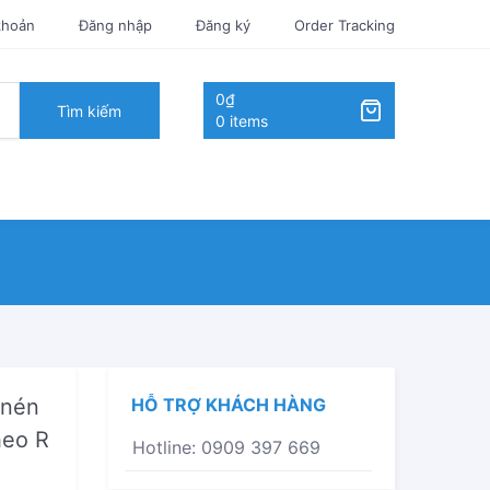
khoản
Đăng nhập
Đăng ký
Order Tracking
0₫
Tìm kiếm
0 items
 nén
HỖ TRỢ KHÁCH HÀNG
heo R
Hotline: 0909 397 669