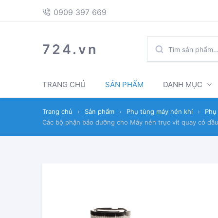
397
Skip
Skip
0909 397 669
669
to
to
navigation
content
TÌM
724.vn
KIẾM:
TRANG CHỦ
SẢN PHẨM
DANH MỤC
Trang chủ
›
Sản phẩm
›
Phụ tùng máy nén khí
›
Phụ 
Các bộ phận bảo dưỡng cho Máy nén trục vít quay có dầu 