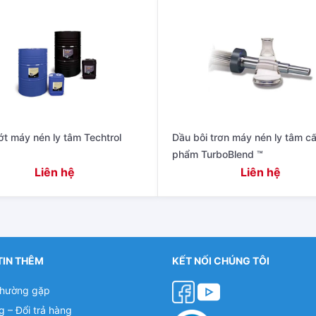
t máy nén ly tâm Techtrol
Dầu bôi trơn máy nén ly tâm c
phẩm TurboBlend ™
Liên hệ
Liên hệ
TIN THÊM
KẾT NỐI CHÚNG TÔI
thường gặp
g – Đổi trả hàng