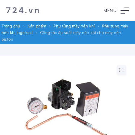
Skip
Skip
724.vn
MENU
to
to
navigation
content
Trang chủ
›
Sản phẩm
›
Phụ tùng máy nén khí
›
Phụ tùng máy
nén khí Ingersoll
›
Công tắc áp suất máy nén khí cho máy nén
piston