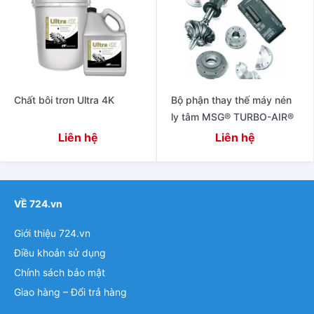
Chất bôi trơn Ultra 4K
Bộ phận thay thế máy nén
ly tâm MSG® TURBO-AIR®
Liên hệ
Liên hệ
VỀ 724.vn
Giới thiệu 724.vn
Điều khoản sử dụng
Chính sách bảo mật
Giao hàng – Đổi trả hàng