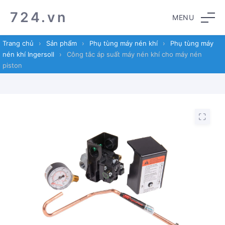
Skip
Skip
724.vn
MENU
to
to
navigation
content
Trang chủ
›
Sản phẩm
›
Phụ tùng máy nén khí
›
Phụ tùng máy
nén khí Ingersoll
›
Công tắc áp suất máy nén khí cho máy nén
piston