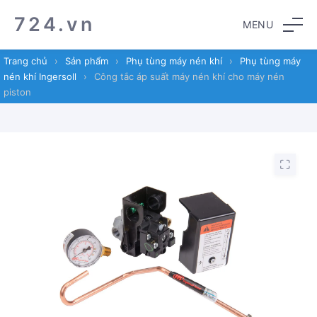
Skip
Skip
724.vn
MENU
to
to
navigation
content
Trang chủ
›
Sản phẩm
›
Phụ tùng máy nén khí
›
Phụ tùng máy
nén khí Ingersoll
›
Công tắc áp suất máy nén khí cho máy nén
piston