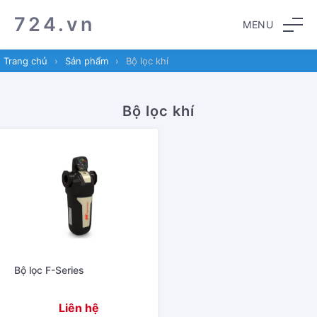
Skip
Skip
724.vn
MENU
to
to
navigation
content
Trang chủ
›
Sản phẩm
›
Bộ lọc khí
Bộ lọc khí
Bộ lọc F-Series
Liên hệ