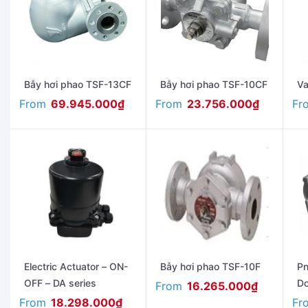
Bẫy hơi phao TSF-13CF
Bẫy hơi phao TSF-10CF
Va
From
From
Fr
69.945.000
₫
23.756.000
₫
Electric Actuator – ON-
Bẫy hơi phao TSF-10F
Pn
OFF – DA series
Do
From
16.265.000
₫
se
From
Fr
18.298.000
₫