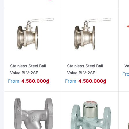
Stainless Steel Ball
Stainless Steel Ball
Va
Valve BLV-2SF
Valve BLV-2SF
Fr
(Flanged Ends ANSI
(Flanged Ends JS10K)
From
From
4.580.000
₫
4.580.000
₫
150)