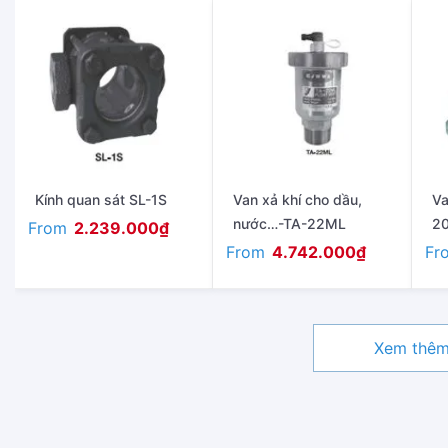
Kính quan sát SL-1S
Van xả khí cho dầu,
Va
nước…-TA-22ML
2
From
2.239.000
₫
From
Fr
4.742.000
₫
Xem thê