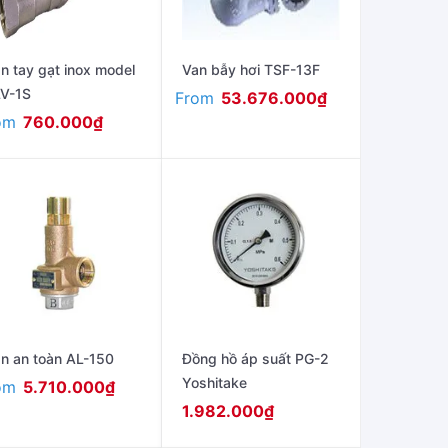
n tay gạt inox model
Van bẫy hơi TSF-13F
V-1S
From
53.676.000
₫
om
760.000
₫
n an toàn AL-150
Đồng hồ áp suất PG-2
Yoshitake
om
5.710.000
₫
1.982.000
₫