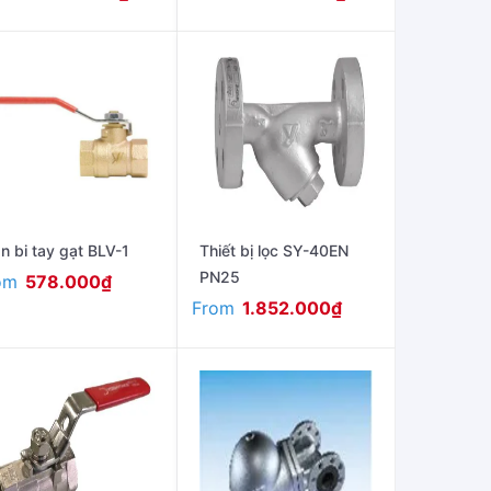
n bi tay gạt BLV-1
Thiết bị lọc SY-40EN
PN25
om
578.000
₫
From
1.852.000
₫