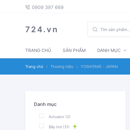
397
Skip
Skip
0909 397 669
669
to
to
navigation
content
TÌM
724.vn
KIẾM:
TRANG CHỦ
SẢN PHẨM
DANH MỤC
Trang chủ
›
Thương hiệu
›
YOSHITAKE - JAPAN
Danh mục
Actuator
(2)
Bẫy hơi
(31)