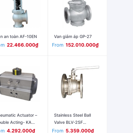
n an toàn AF-10EN
Van giảm áp GP-27
om
From
22.466.000
₫
152.010.000
₫
eumatic Actuator –
Stainless Steel Ball
uble Acting- KA
Valve BLV-2SF
ries
(Flanged Ends PN16)
om
From
4.292.000
₫
5.359.000
₫