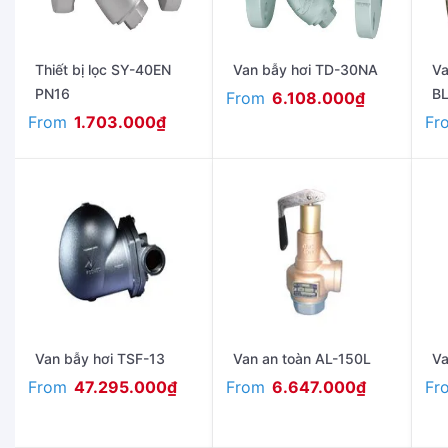
Thiết bị lọc SY-40EN
Van bẫy hơi TD-30NA
Va
PN16
BL
From
6.108.000
₫
From
Fr
1.703.000
₫
Van bẫy hơi TSF-13
Van an toàn AL-150L
Va
From
From
Fr
47.295.000
₫
6.647.000
₫