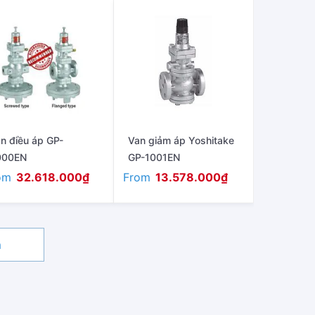
n điều áp GP-
Van giảm áp Yoshitake
000EN
GP-1001EN
om
From
32.618.000
₫
13.578.000
₫
m