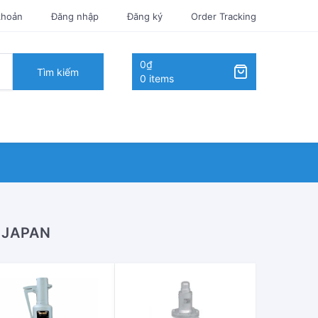
khoản
Đăng nhập
Đăng ký
Order Tracking
0₫
Tìm kiếm
0 items
 JAPAN