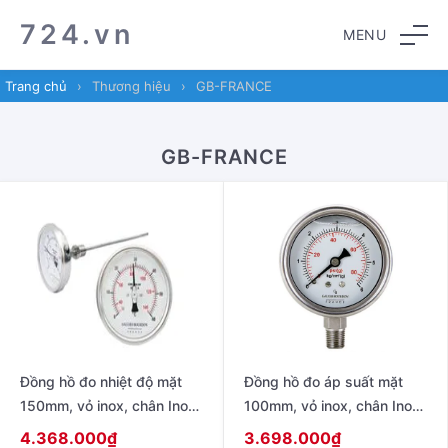
Skip
Skip
724.vn
MENU
to
to
navigation
content
Trang chủ
›
Thương hiệu
›
GB-FRANCE
GB-FRANCE
Đồng hồ đo nhiệt độ mặt
Đồng hồ đo áp suất mặt
150mm, vỏ inox, chân Inox,
100mm, vỏ inox, chân Inox,
chân sau, que dài 150mm
chân đứng, không dầu,
4.368.000
₫
3.698.000
₫