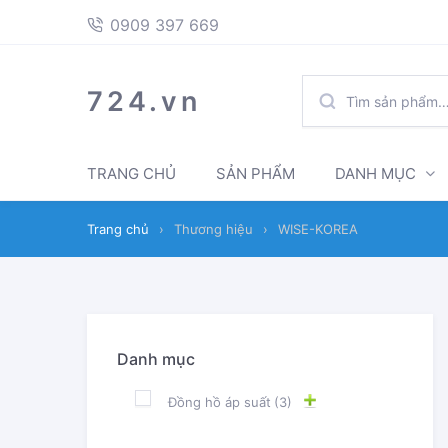
397
Skip
Skip
0909 397 669
669
to
to
navigation
content
TÌM
724.vn
KIẾM:
TRANG CHỦ
SẢN PHẨM
DANH MỤC
Trang chủ
›
Thương hiệu
›
WISE-KOREA
Danh mục
Đồng hồ áp suất
(3)