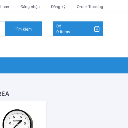
khoản
Đăng nhập
Đăng ký
Order Tracking
0₫
Tìm kiếm
0 items
REA