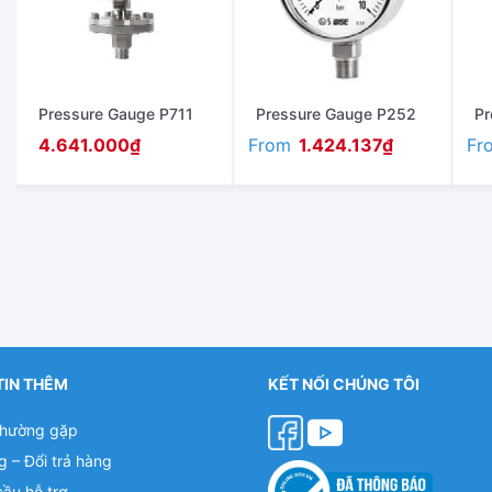
Pressure Gauge P711
Pressure Gauge P252
Pr
From
Fr
4.641.000
₫
1.424.137
₫
TIN THÊM
KẾT NỐI CHÚNG TÔI
thường gặp
g – Đổi trả hàng
cầu hỗ trợ