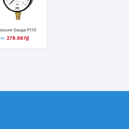
essure Gauge P110
om
278.967
₫