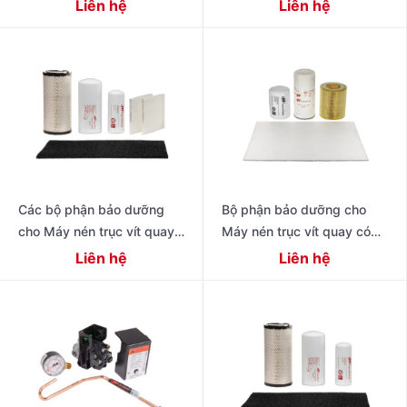
có dầu thế hệ tiếp theo R
Liên hệ
Liên hệ
Series 11 – 22 kW (15 – 30
Các bộ phận bảo dưỡng
Bộ phận bảo dưỡng cho
cho Máy nén trục vít quay
Máy nén trục vít quay có
có dầu hiệu suất cao thế hệ
dầu 4-11 kW Dòng R
Liên hệ
Liên hệ
tiếp theo 15 – 22 kW (20