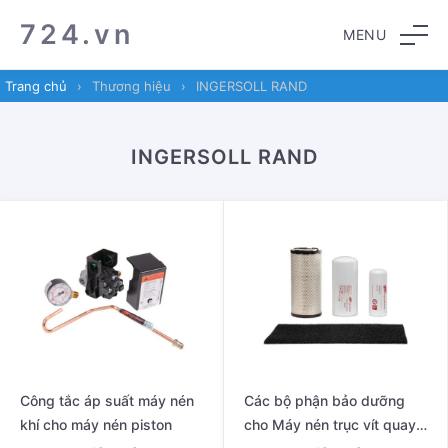
Skip
Skip
724.vn
MENU
to
to
navigation
content
Trang chủ
›
Thương hiệu
›
INGERSOLL RAND
INGERSOLL RAND
Công tắc áp suất máy nén
Các bộ phận bảo dưỡng
khí cho máy nén piston
cho Máy nén trục vít quay