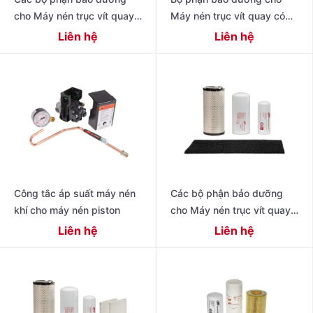
cho Máy nén trục vít quay
Máy nén trục vít quay có
có dầu hiệu suất cao thế hệ
dầu 4-11 kW Dòng R
Liên hệ
Liên hệ
tiếp theo 15 – 22 kW (20
Công tắc áp suất máy nén
Các bộ phận bảo dưỡng
khí cho máy nén piston
cho Máy nén trục vít quay
có dầu thế hệ tiếp theo R
Liên hệ
Liên hệ
Series 11 – 22 kW (15 – 30