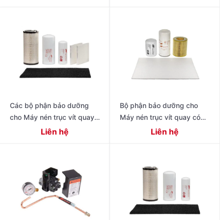
Series 11 – 22 kW (15 – 30
Các bộ phận bảo dưỡng
Bộ phận bảo dưỡng cho
cho Máy nén trục vít quay
Máy nén trục vít quay có
có dầu hiệu suất cao thế hệ
dầu 4-11 kW Dòng R
Liên hệ
Liên hệ
tiếp theo 15 – 22 kW (20