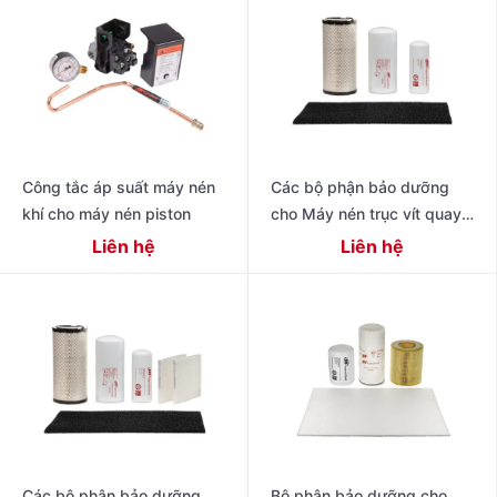
Công tắc áp suất máy nén
Các bộ phận bảo dưỡng
khí cho máy nén piston
cho Máy nén trục vít quay
có dầu thế hệ tiếp theo R
Liên hệ
Liên hệ
Series 11 – 22 kW (15 – 30
Các bộ phận bảo dưỡng
Bộ phận bảo dưỡng cho