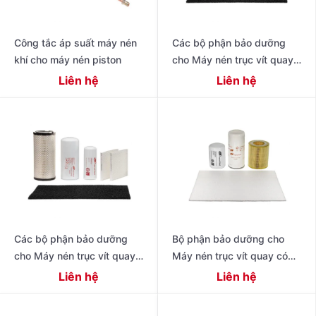
Công tắc áp suất máy nén
Các bộ phận bảo dưỡng
khí cho máy nén piston
cho Máy nén trục vít quay
có dầu thế hệ tiếp theo R
Liên hệ
Liên hệ
Series 11 – 22 kW (15 – 30
Các bộ phận bảo dưỡng
Bộ phận bảo dưỡng cho
cho Máy nén trục vít quay
Máy nén trục vít quay có
có dầu hiệu suất cao thế hệ
dầu 4-11 kW Dòng R
Liên hệ
Liên hệ
tiếp theo 15 – 22 kW (20