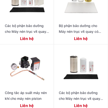
Các bộ phận bảo dưỡng
Bộ phận bảo dưỡng cho
cho Máy nén trục vít quay
Máy nén trục vít quay có
có dầu hiệu suất cao thế hệ
dầu 4-11 kW Dòng R
Liên hệ
Liên hệ
tiếp theo 15 – 22 kW (20
Công tắc áp suất máy nén
Các bộ phận bảo dưỡng
khí cho máy nén piston
cho Máy nén trục vít quay
có dầu thế hệ tiếp theo R
Liên hệ
Liên hệ