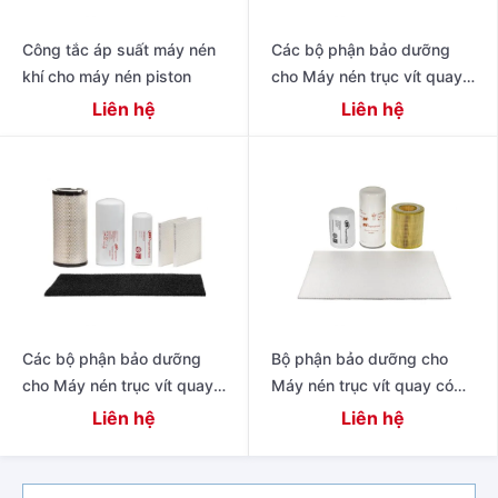
Công tắc áp suất máy nén
Các bộ phận bảo dưỡng
khí cho máy nén piston
cho Máy nén trục vít quay
có dầu thế hệ tiếp theo R
Liên hệ
Liên hệ
Series 11 – 22 kW (15 – 30
Các bộ phận bảo dưỡng
Bộ phận bảo dưỡng cho
cho Máy nén trục vít quay
Máy nén trục vít quay có
có dầu hiệu suất cao thế hệ
dầu 4-11 kW Dòng R
Liên hệ
Liên hệ
tiếp theo 15 – 22 kW (20