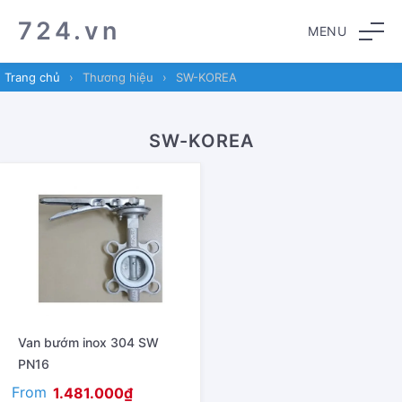
Skip
Skip
724.vn
MENU
to
to
navigation
content
Trang chủ
›
Thương hiệu
›
SW-KOREA
SW-KOREA
Van bướm inox 304 SW
PN16
From
1.481.000
₫