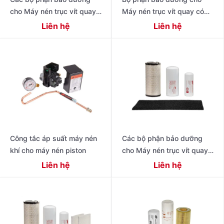
cho Máy nén trục vít quay
Máy nén trục vít quay có
có dầu hiệu suất cao thế hệ
dầu 4-11 kW Dòng R
Liên hệ
Liên hệ
tiếp theo 15 – 22 kW (20
Công tắc áp suất máy nén
Các bộ phận bảo dưỡng
khí cho máy nén piston
cho Máy nén trục vít quay
có dầu thế hệ tiếp theo R
Liên hệ
Liên hệ
Series 11 – 22 kW (15 – 30