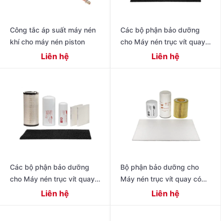
Công tắc áp suất máy nén
Các bộ phận bảo dưỡng
khí cho máy nén piston
cho Máy nén trục vít quay
có dầu thế hệ tiếp theo R
Liên hệ
Liên hệ
Series 11 – 22 kW (15 – 30
Các bộ phận bảo dưỡng
Bộ phận bảo dưỡng cho
cho Máy nén trục vít quay
Máy nén trục vít quay có
có dầu hiệu suất cao thế hệ
dầu 4-11 kW Dòng R
Liên hệ
Liên hệ
tiếp theo 15 – 22 kW (20