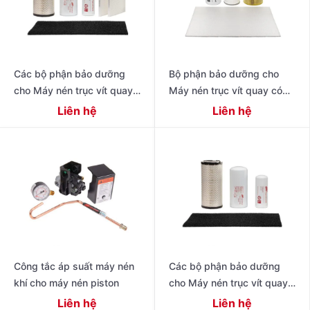
Các bộ phận bảo dưỡng
Bộ phận bảo dưỡng cho
cho Máy nén trục vít quay
Máy nén trục vít quay có
có dầu hiệu suất cao thế hệ
dầu 4-11 kW Dòng R
Liên hệ
Liên hệ
tiếp theo 15 – 22 kW (20
Công tắc áp suất máy nén
Các bộ phận bảo dưỡng
khí cho máy nén piston
cho Máy nén trục vít quay
có dầu thế hệ tiếp theo R
Liên hệ
Liên hệ