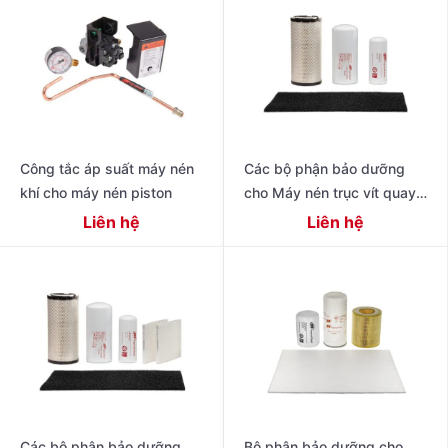
Công tắc áp suất máy nén
Các bộ phận bảo dưỡng
khí cho máy nén piston
cho Máy nén trục vít quay
có dầu thế hệ tiếp theo R
Liên hệ
Liên hệ
Series 11 – 22 kW (15 – 30
Các bộ phận bảo dưỡng
Bộ phận bảo dưỡng cho