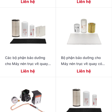
có dầu thế hệ tiếp theo R
Liên hệ
Liên hệ
Series 11 – 22 kW (15 – 30
Các bộ phận bảo dưỡng
Bộ phận bảo dưỡng cho
cho Máy nén trục vít quay
Máy nén trục vít quay có
có dầu hiệu suất cao thế hệ
dầu 4-11 kW Dòng R
Liên hệ
Liên hệ
tiếp theo 15 – 22 kW (20