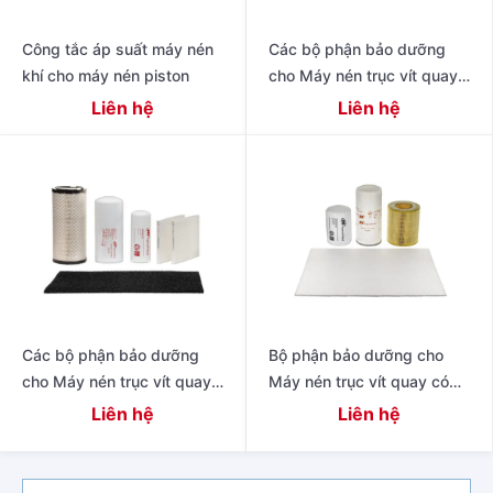
Công tắc áp suất máy nén
Các bộ phận bảo dưỡng
khí cho máy nén piston
cho Máy nén trục vít quay
có dầu thế hệ tiếp theo R
Liên hệ
Liên hệ
Series 11 – 22 kW (15 – 30
Các bộ phận bảo dưỡng
Bộ phận bảo dưỡng cho
cho Máy nén trục vít quay
Máy nén trục vít quay có
có dầu hiệu suất cao thế hệ
dầu 4-11 kW Dòng R
Liên hệ
Liên hệ
tiếp theo 15 – 22 kW (20