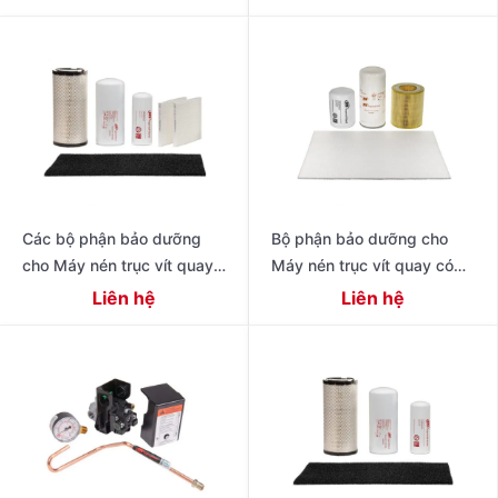
Series 11 – 22 kW (15 – 30
Các bộ phận bảo dưỡng
Bộ phận bảo dưỡng cho
cho Máy nén trục vít quay
Máy nén trục vít quay có
có dầu hiệu suất cao thế hệ
dầu 4-11 kW Dòng R
Liên hệ
Liên hệ
tiếp theo 15 – 22 kW (20