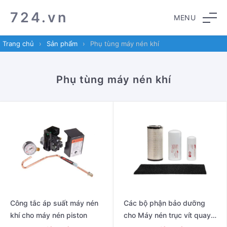
Skip
Skip
724.vn
MENU
to
to
navigation
content
Trang chủ
›
Sản phẩm
›
Phụ tùng máy nén khí
Phụ tùng máy nén khí
Công tắc áp suất máy nén
Các bộ phận bảo dưỡng
khí cho máy nén piston
cho Máy nén trục vít quay