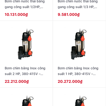
Bơm chìm nước thải bằng
Bơm chìm nước thải bằng
gang công suất 1/2HP,
gang công suất 1/3 HP,
220V – 50Hz , không có
220V – 50Hz , không có
10.131.000
₫
9.581.000
₫
phao model CSP-405S
phao model CSP-255S
Bơm chìm bằng Inox công
Bơm chìm bằng Inox công
suất 2 HP, 380-415V –
suất 1 HP, 380-415V –
50Hz , loại có phao dạng
50Hz , loại có phao dạng
22.212.000
₫
20.272.000
₫
banh model SSP-1505TB
banh model SSP-755TB