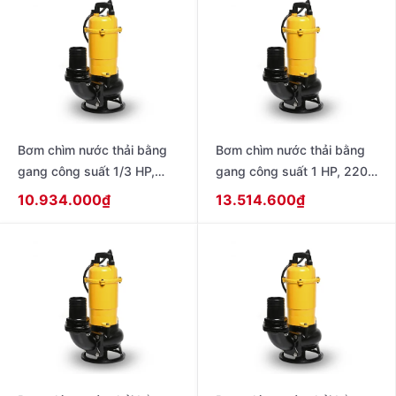
Bơm chìm nước thải bằng
Bơm chìm nước thải bằng
gang công suất 1/3 HP,
gang công suất 1 HP, 220V
220V – 50Hz , loại có phao
– 50Hz , không có phao
10.934.000
₫
13.514.600
₫
dạng dây model CSP-
model CSP-755S
255SA