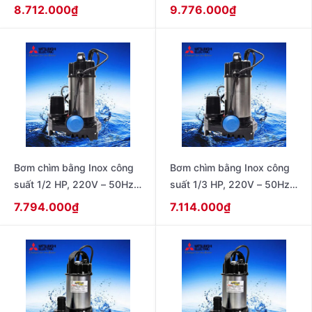
50Hz , không có phao
loại có phao dạng dây
8.712.000
₫
9.776.000
₫
model SSP-755T
model SSP-755SA
Bơm chìm bằng Inox công
Bơm chìm bằng Inox công
suất 1/2 HP, 220V – 50Hz ,
suất 1/3 HP, 220V – 50Hz ,
loại có phao dạng dây
loại có phao dạng dây
7.794.000
₫
7.114.000
₫
model SSP-405SA
model SSP-255SA