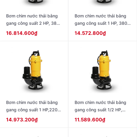
Bơm chìm nước thải bằng
Bơm chìm nước thải bằng
gang công suất 2 HP, 380-
gang công suất 1 HP, 380-
415V – 50Hz, loại có phao
415V – 50Hz, loại có phao
16.814.600
₫
14.572.800
₫
dạng dây model CSP-
dạng dây model CSP-
1505TA
755TA
Bơm chìm nước thải bằng
Bơm chìm nước thải bằng
gang công suất 1 HP,220V
gang công suất 1/2 HP,
– 50Hz , loại có phao dạng
220V – 50Hz , loại có phao
14.973.200
₫
11.589.600
₫
dây model CSP-755SA
dạng dây model CSP-
405SA