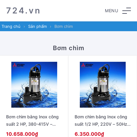
Skip
Skip
724.vn
MENU
to
to
navigation
content
Trang chủ
›
Sản phẩm
›
Bơm chìm
Bơm chìm
Bơm chìm bằng Inox công
Bơm chìm bằng Inox công
suất 2 HP, 380-415V –
suất 1/2 HP, 220V – 50Hz ,
50Hz , không có phao
không có phao model SSP-
10.658.000
₫
6.350.000
₫