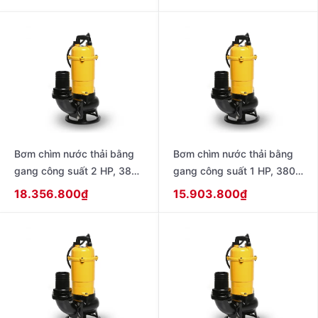
model SSP-1505T
405S
Bơm chìm nước thải bằng
Bơm chìm nước thải bằng
gang công suất 2 HP, 380-
gang công suất 1 HP, 380-
415V – 50Hz , không có
415V – 50Hz , không có
18.356.800
₫
15.903.800
₫
phao model CSP-1505T
phao model CSP-755T