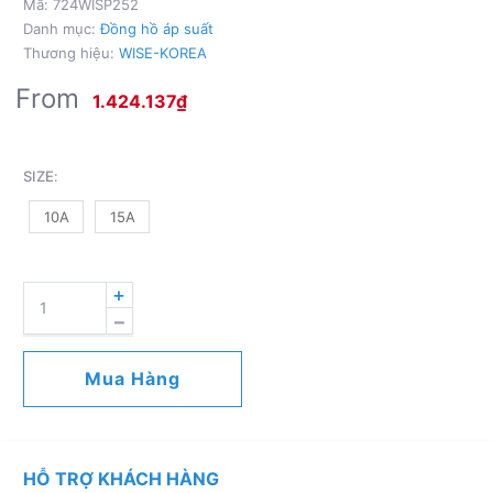
Mã:
724WISP252
Danh mục:
Đồng hồ áp suất
Thương hiệu:
WISE-KOREA
From
1.424.137
₫
SIZE
:
10A
15A
PRESSURE
GAUGE
P252
SỐ
Mua Hàng
LƯỢNG
HỖ TRỢ KHÁCH HÀNG