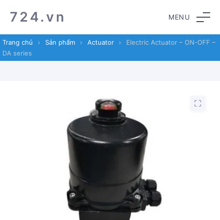
Skip
Skip
724.vn
MENU
to
to
navigation
content
Trang chủ
›
Sản phẩm
›
Actuator
›
Electric Actuator – ON-OFF –
DA series