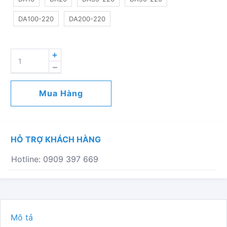
DA100-220
DA200-220
ELECTRIC
ACTUATOR
-
ON-
Mua Hàng
OFF
-
DA
SERIES
HỖ TRỢ KHÁCH HÀNG
SỐ
LƯỢNG
Hotline: 0909 397 669
Mô tả