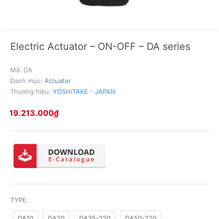
Electric Actuator – ON-OFF – DA series
Mã:
DA
Danh mục:
Actuator
Thương hiệu:
YOSHITAKE - JAPAN
19.213.000
₫
TYPE
:
DA10
DA20
DA35-220
DA50-220