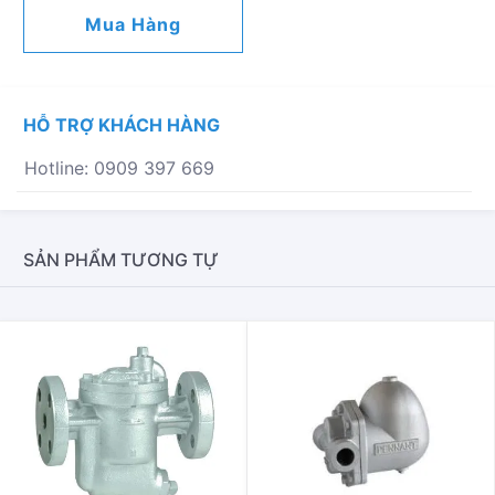
MẶT
Mua Hàng
BÍCH
NICOSON
-
31F
HỖ TRỢ KHÁCH HÀNG
SỐ
LƯỢNG
Hotline: 0909 397 669
SẢN PHẨM TƯƠNG TỰ