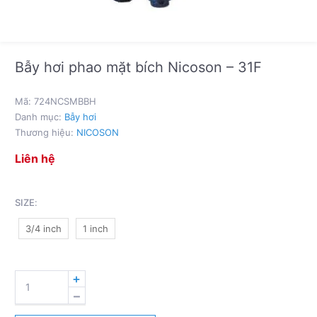
Bẫy hơi phao mặt bích Nicoson – 31F
Mã:
724NCSMBBH
Danh mục:
Bẫy hơi
Thương hiệu:
NICOSON
Liên hệ
SIZE
:
3/4 inch
1 inch
BẪY
HƠI
PHAO