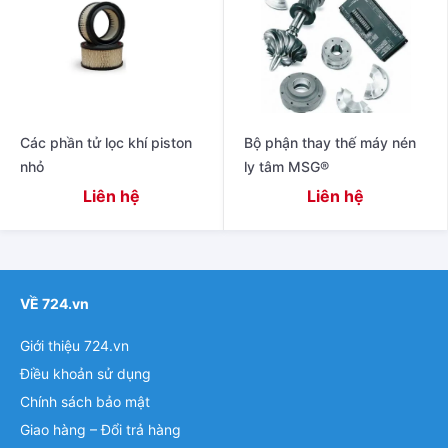
Các phần tử lọc khí piston
Bộ phận thay thế máy nén
nhỏ
ly tâm MSG®
Liên hệ
Liên hệ
VỀ 724.vn
Giới thiệu 724.vn
Điều khoản sử dụng
Chính sách bảo mật
Giao hàng – Đổi trả hàng