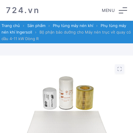
Skip
Skip
724.vn
MENU
to
to
navigation
content
Trang chủ
›
Sản phẩm
›
Phụ tùng máy nén khí
›
Phụ tùng máy
nén khí Ingersoll
›
Bộ phận bảo dưỡng cho Máy nén trục vít quay có
dầu 4-11 kW Dòng R