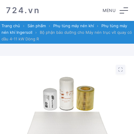
Skip
Skip
724.vn
MENU
to
to
navigation
content
Trang chủ
›
Sản phẩm
›
Phụ tùng máy nén khí
›
Phụ tùng máy
nén khí Ingersoll
›
Bộ phận bảo dưỡng cho Máy nén trục vít quay có
dầu 4-11 kW Dòng R